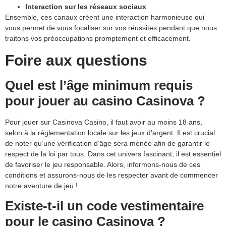
Interaction sur les réseaux sociaux
Ensemble, ces canaux créent une interaction harmonieuse qui
vous permet de vous focaliser sur vos réussites pendant que nous
traitons vos préoccupations promptement et efficacement.
Foire aux questions
Quel est l’âge minimum requis
pour jouer au casino Casinova ?
Pour jouer sur Casinova Casino, il faut avoir au moins 18 ans,
selon à la réglementation locale sur les jeux d’argent. Il est crucial
de noter qu’une vérification d’âge sera menée afin de garantir le
respect de la loi par tous. Dans cet univers fascinant, il est essentiel
de favoriser le jeu responsable. Alors, informons-nous de ces
conditions et assurons-nous de les respecter avant de commencer
notre aventure de jeu !
Existe-t-il un code vestimentaire
pour le casino Casinova ?