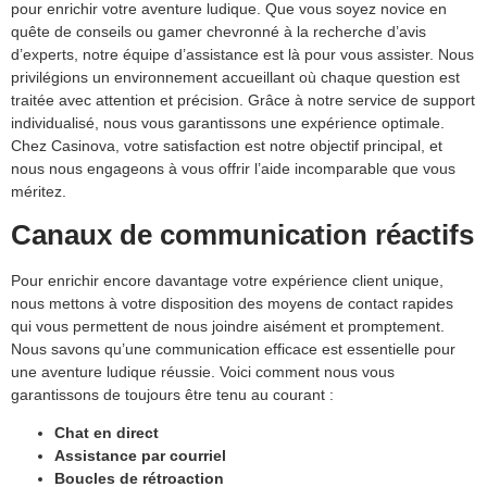
pour enrichir votre aventure ludique. Que vous soyez novice en
quête de conseils ou gamer chevronné à la recherche d’avis
d’experts, notre équipe d’assistance est là pour vous assister. Nous
privilégions un environnement accueillant où chaque question est
traitée avec attention et précision. Grâce à notre service de support
individualisé, nous vous garantissons une expérience optimale.
Chez Casinova, votre satisfaction est notre objectif principal, et
nous nous engageons à vous offrir l’aide incomparable que vous
méritez.
Canaux de communication réactifs
Pour enrichir encore davantage votre expérience client unique,
nous mettons à votre disposition des moyens de contact rapides
qui vous permettent de nous joindre aisément et promptement.
Nous savons qu’une communication efficace est essentielle pour
une aventure ludique réussie. Voici comment nous vous
garantissons de toujours être tenu au courant :
Chat en direct
Assistance par courriel
Boucles de rétroaction