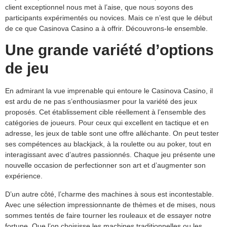
client exceptionnel nous met à l’aise, que nous soyons des
participants expérimentés ou novices. Mais ce n’est que le début
de ce que Casinova Casino a à offrir. Découvrons-le ensemble.
Une grande variété d’options
de jeu
En admirant la vue imprenable qui entoure le Casinova Casino, il
est ardu de ne pas s’enthousiasmer pour la variété des jeux
proposés. Cet établissement cible réellement à l’ensemble des
catégories de joueurs. Pour ceux qui excellent en tactique et en
adresse, les jeux de table sont une offre alléchante. On peut tester
ses compétences au blackjack, à la roulette ou au poker, tout en
interagissant avec d’autres passionnés. Chaque jeu présente une
nouvelle occasion de perfectionner son art et d’augmenter son
expérience.
D’un autre côté, l’charme des machines à sous est incontestable.
Avec une sélection impressionnante de thèmes et de mises, nous
sommes tentés de faire tourner les rouleaux et de essayer notre
fortune. Que l’on choisisse les machines traditionnelles ou les