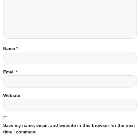
Name
*
Email
*
Website
Save my name, email, and website in this browser for the next
time I comment.