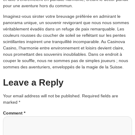
pour une aventure hors du commun.
Imaginez-vous siroter votre breuvage préférée en admirant le
panorama unique, un souvenir revigorant que nous nous sommes
véritablement évadés dans un refuge de paix remarquable. Les
couleurs rousses du coucher de soleil se reflétant sur les pentes
scintillantes inspirent une tranquillité incomparable. Au Casinova
Casino, l’harmonie entre environnement et loisirs devient claire,
nous promettant des souvenirs inoubliables. Dans ce endroit à
couper le souffle, nous ne sommes pas de simples joueurs ; nous
sommes des aventuriers, enveloppés de la magie de la Suisse.
Leave a Reply
Your email address will not be published.
Required fields are
marked
*
Comment
*