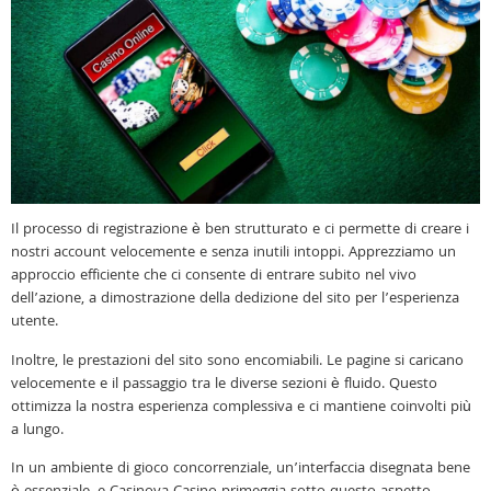
Il processo di registrazione è ben strutturato e ci permette di creare i
nostri account velocemente e senza inutili intoppi. Apprezziamo un
approccio efficiente che ci consente di entrare subito nel vivo
dell’azione, a dimostrazione della dedizione del sito per l’esperienza
utente.
Inoltre, le prestazioni del sito sono encomiabili. Le pagine si caricano
velocemente e il passaggio tra le diverse sezioni è fluido. Questo
ottimizza la nostra esperienza complessiva e ci mantiene coinvolti più
a lungo.
In un ambiente di gioco concorrenziale, un’interfaccia disegnata bene