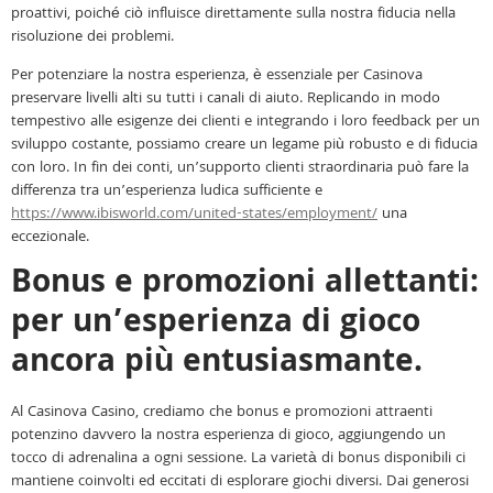
proattivi, poiché ciò influisce direttamente sulla nostra fiducia nella
risoluzione dei problemi.
Per potenziare la nostra esperienza, è essenziale per Casinova
preservare livelli alti su tutti i canali di aiuto. Replicando in modo
tempestivo alle esigenze dei clienti e integrando i loro feedback per un
sviluppo costante, possiamo creare un legame più robusto e di fiducia
con loro. In fin dei conti, un’supporto clienti straordinaria può fare la
differenza tra un’esperienza ludica sufficiente e
https://www.ibisworld.com/united-states/employment/
una
eccezionale.
Bonus e promozioni allettanti:
per un’esperienza di gioco
ancora più entusiasmante.
Al Casinova Casino, crediamo che bonus e promozioni attraenti
potenzino davvero la nostra esperienza di gioco, aggiungendo un
tocco di adrenalina a ogni sessione. La varietà di bonus disponibili ci
mantiene coinvolti ed eccitati di esplorare giochi diversi. Dai generosi