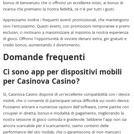
bonus di benvenuto che ci offrono un eccellente inizio, ai bonus di
ricarica che premiano la nostra fedeltà, ce n’è per tutti i gusti.
Apprezziamo inoltre i frequenti eventi promozionali, che mantengono
vivo l’entusiasmo. Questi eventi, con promozioni temporanee e premi
esclusivi, ci motivano a massimizzare al massimo la nostra esperienza
di gioco. Offrono l’opportunità di vincere denaro extra, giri gratuiti e
crediti bonus, aumentando il divertimento.
Domande frequenti
Ci sono app per dispositivi mobili
per Casinova Casino?
Sì, Casinova Casino dispone di un’eccellente compatibilità con i device
mobili, che ci consente di partecipare senza difficoltà sui nostri device.
Possiamo entrare a numerose opzioni dell’software, come partite con
croupier in diretta, bonus e modalità di pagamento, migliorando la
nostra sessione di gioco comoda e gradevole. Sebbene l’app non sia
ancora scaricabile per il scaricamento, siamo contenti delle
performance del sito mobile, che ci garantiscono di non mancarci