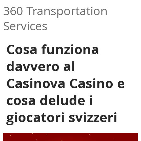
360 Transportation
Services
Cosa funziona
davvero al
Casinova Casino e
cosa delude i
giocatori svizzeri