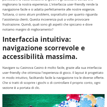
migliorano la nostra esperienza. L’interfaccia user-friendly rende la
navigazione facile e si adatta perfettamente alle nostre esigenze.
Tuttavia, ci sono alcuni problemi, soprattutto per quanto riguarda
l’assistenza clienti. Questa incoerenza può a volte provocare
frustrazione. Quindi, quali sono gli aspetti che spiccano e dove
notiamo margini di miglioramento?
Interfaccia intuitiva:
navigazione scorrevole e
accessibilità massima.
Navigare su Casinova Casino è molto facile, grazie alla sua interfaccia
user-friendly che ottimizza l’esperienza di gioco. Il layout è progettato
in modo intuitivo, facilitando facile la navigazione tra le diverse offerte.
Che si tratti di scoprire i giochi o di controllare il proprio conto, ogni
sezione è a portata di clic.