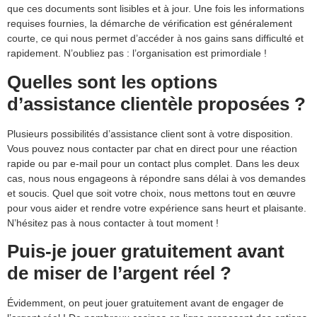
que ces documents sont lisibles et à jour. Une fois les informations
requises fournies, la démarche de vérification est généralement
courte, ce qui nous permet d’accéder à nos gains sans difficulté et
rapidement. N’oubliez pas : l’organisation est primordiale !
Quelles sont les options
d’assistance clientèle proposées ?
Plusieurs possibilités d’assistance client sont à votre disposition.
Vous pouvez nous contacter par chat en direct pour une réaction
rapide ou par e-mail pour un contact plus complet. Dans les deux
cas, nous nous engageons à répondre sans délai à vos demandes
et soucis. Quel que soit votre choix, nous mettons tout en œuvre
pour vous aider et rendre votre expérience sans heurt et plaisante.
N’hésitez pas à nous contacter à tout moment !
Puis-je jouer gratuitement avant
de miser de l’argent réel ?
Évidemment, on peut jouer gratuitement avant de engager de