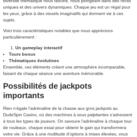
diversité thématique nous fascine, nous plongeant dans des récits
uniques et des univers dynamiques. Chaque jeu est un régal pour
les yeux, grâce à des visuels imaginatifs qui donnent vie à ces
sujets.
Voici trois caractéristiques notables que nous apprécions
particulièrement :
Un gameplay interactif
Tours bonus
Thématiques évolutives
Ensemble, ces éléments créent une atmosphère incomparable,
faisant de chaque séance une aventure mémorable.
Possibilités de jackpots
importants
Rien n’égale l’adrénaline de la chasse aux gros jackpots au
DudeSpin Casino, où des machines à sous palpitantes s’adressent
à tous les types de joueurs. On savoure l’adrénaline à chaque tour
de rouleaux, chaque essai pour obtenir le gain qui transformera
votre vie. Grâce à une multitude d’options à mises élevées, vous