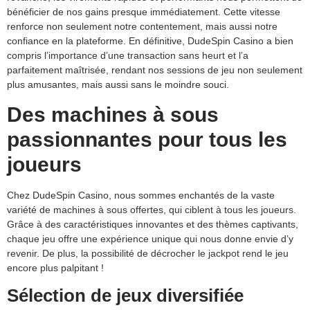
bénéficier de nos gains presque immédiatement. Cette vitesse
renforce non seulement notre contentement, mais aussi notre
confiance en la plateforme. En définitive, DudeSpin Casino a bien
compris l’importance d’une transaction sans heurt et l’a
parfaitement maîtrisée, rendant nos sessions de jeu non seulement
plus amusantes, mais aussi sans le moindre souci.
Des machines à sous
passionnantes pour tous les
joueurs
Chez DudeSpin Casino, nous sommes enchantés de la vaste
variété de machines à sous offertes, qui ciblent à tous les joueurs.
Grâce à des caractéristiques innovantes et des thèmes captivants,
chaque jeu offre une expérience unique qui nous donne envie d’y
revenir. De plus, la possibilité de décrocher le jackpot rend le jeu
encore plus palpitant !
Sélection de jeux diversifiée