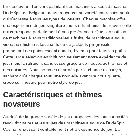
En découvrant l’univers palpitant des machines à sous du casino
DudeSpin en Belgique, nous trouvons une variété impressionnante
qui s’adresse à tous les types de joueurs. Chaque machine offre
une expérience de jeu singulière, nous offrant ainsi de trouver celle
qui correspond parfaitement à nos préférences. Que l’on soit fan
de machines à sous traditionnelles à fruits, de machines à sous
vidéo aux histoires fascinants ou de jackpots progressifs
promettant des gains exceptionnels, il y en a pour tous les goûts.
Cette large sélection enrichit non seulement notre expérience de
jeu, mais la rafraîchit sans cesse grâce à de nouveaux thèmes et
mécanismes. Nous sommes charmés par la chance d’essayer,
sachant qu’à chaque tour, une nouvelle aventure nous guette,
créée sur mesure pour notre style de jeu.
Caractéristiques et thèmes
novateurs
Au-delà de la grande variété de jeux proposés, les fonctionnalités
révolutionnaires et les sujets des machines à sous de DudeSpin
Casino rehaussent véritablement notre expérience de jeu. La