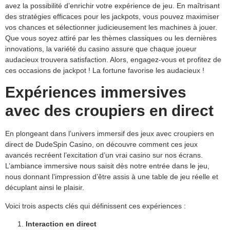
avez la possibilité d’enrichir votre expérience de jeu. En maîtrisant
des stratégies efficaces pour les jackpots, vous pouvez maximiser
vos chances et sélectionner judicieusement les machines à jouer.
Que vous soyez attiré par les thèmes classiques ou les dernières
innovations, la variété du casino assure que chaque joueur
audacieux trouvera satisfaction. Alors, engagez-vous et profitez de
ces occasions de jackpot ! La fortune favorise les audacieux !
Expériences immersives
avec des croupiers en direct
En plongeant dans l’univers immersif des jeux avec croupiers en
direct de DudeSpin Casino, on découvre comment ces jeux
avancés recréent l’excitation d’un vrai casino sur nos écrans.
L’ambiance immersive nous saisit dès notre entrée dans le jeu,
nous donnant l’impression d’être assis à une table de jeu réelle et
décuplant ainsi le plaisir.
Voici trois aspects clés qui définissent ces expériences :
Interaction en direct