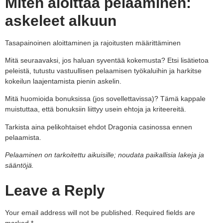
Miten aloittaa pelaaminen:
askeleet alkuun
Tasapainoinen aloittaminen ja rajoitusten määrittäminen
Mitä seuraavaksi, jos haluan syventää kokemusta? Etsi lisätietoa
peleistä, tutustu vastuullisen pelaamisen työkaluihin ja harkitse
kokeilun laajentamista pienin askelin.
Mitä huomioida bonuksissa (jos sovellettavissa)? Tämä kappale
muistuttaa, että bonuksiin liittyy usein ehtoja ja kriteereitä.
Tarkista aina pelikohtaiset ehdot Dragonia casinossa ennen
pelaamista.
Pelaaminen on tarkoitettu aikuisille; noudata paikallisia lakeja ja
sääntöjä.
Leave a Reply
Your email address will not be published.
Required fields are