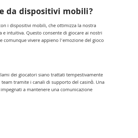
e da dispositivi mobili?
on i dispositivi mobili, che ottimizza la nostra
e intuitiva. Questo consente di giocare ai nostri
bile comunque vivere appieno l’emozione del gioco
lami dei giocatori siano trattati tempestivamente
team tramite i canali di supporto del casinò. Una
iamo impegnati a mantenere una comunicazione