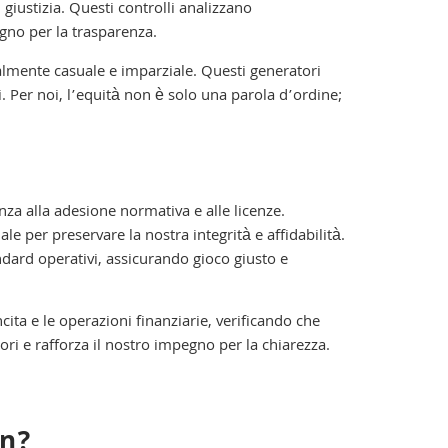
 giustizia. Questi controlli analizzano
egno per la trasparenza.
talmente casuale e imparziale. Questi generatori
i. Per noi, l’equità non è solo una parola d’ordine;
nza alla adesione normativa e alle licenze.
le per preservare la nostra integrità e affidabilità.
ndard operativi, assicurando gioco giusto e
ita e le operazioni finanziarie, verificando che
tori e rafforza il nostro impegno per la chiarezza.
in?