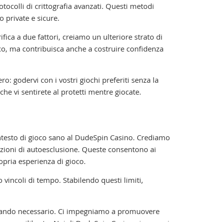
ocolli di crittografia avanzati. Questi metodi
o private e sicure.
ica a due fattori, creiamo un ulteriore strato di
oco, ma contribuisca anche a costruire confidenza
 godervi con i vostri giochi preferiti senza la
he vi sentirete al protetti mentre giocate.
testo di gioco sano al DudeSpin Casino. Crediamo
zioni di autoesclusione. Queste consentono ai
opria esperienza di gioco.
o vincoli di tempo. Stabilendo questi limiti,
 quando necessario. Ci impegniamo a promuovere