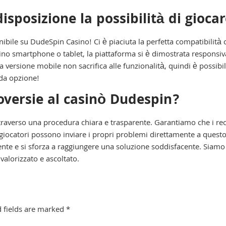
sposizione la possibilità di giocar
onibile su DudeSpin Casino! Ci è piaciuta la perfetta compatibilità c
no smartphone o tablet, la piattaforma si è dimostrata responsiva 
a versione mobile non sacrifica alle funzionalità, quindi è possi
da opzione!
oversie al casinò Dudespin?
traverso una procedura chiara e trasparente. Garantiamo che i rec
iocatori possono inviare i propri problemi direttamente a questo 
tamente e si sforza a raggiungere una soluzione soddisfacente. S
valorizzato e ascoltato.
 fields are marked
*