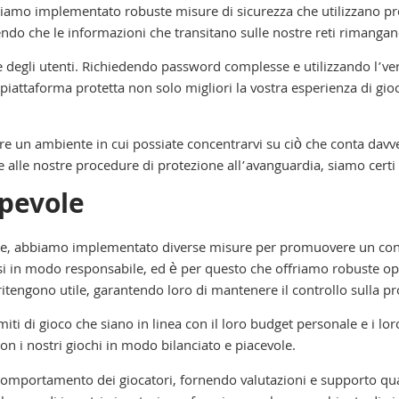
iamo implementato robuste misure di sicurezza che utilizzano prot
tendo che le informazioni che transitano sulle nostre reti rimangan
 degli utenti. Richiedendo password complesse e utilizzando l’verif
piattaforma protetta non solo migliori la vostra esperienza di gi
n ambiente in cui possiate concentrarvi su ciò che conta davvero:
e alle nostre procedure di protezione all’avanguardia, siamo certi c
apevole
ile, abbiamo implementato diverse misure per promuovere un con
si in modo responsabile, ed è per questo che offriamo robuste op
ritengono utile, garantendo loro di mantenere il controllo sulla pr
iti di gioco che siano in linea con il loro budget personale e i lor
n i nostri giochi in modo bilanciato e piacevole.
l comportamento dei giocatori, fornendo valutazioni e supporto