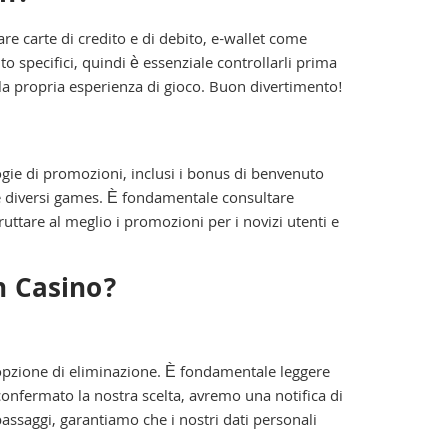
e carte di credito e di debito, e-wallet come
to specifici, quindi è essenziale controllarli prima
lla propria esperienza di gioco. Buon divertimento!
ogie di promozioni, inclusi i bonus di benvenuto
are diversi games. È fondamentale consultare
uttare al meglio i promozioni per i novizi utenti e
n Casino?
opzione di eliminazione. È fondamentale leggere
confermato la nostra scelta, avremo una notifica di
passaggi, garantiamo che i nostri dati personali