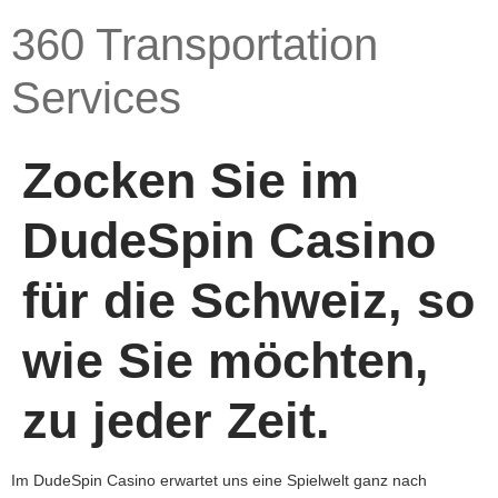
360 Transportation
Services
Zocken Sie im
DudeSpin Casino
für die Schweiz, so
wie Sie möchten,
zu jeder Zeit.
Im DudeSpin Casino erwartet uns eine Spielwelt ganz nach