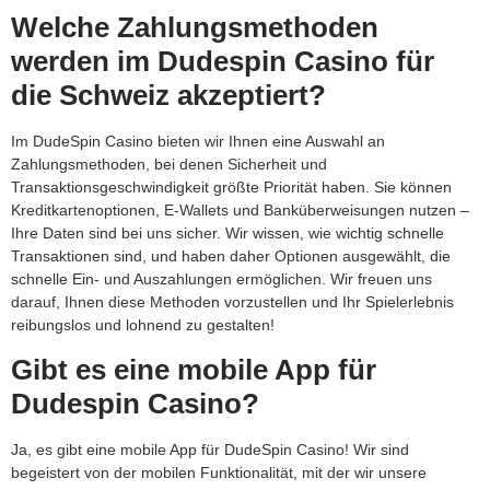
Welche Zahlungsmethoden
werden im Dudespin Casino für
die Schweiz akzeptiert?
Im DudeSpin Casino bieten wir Ihnen eine Auswahl an
Zahlungsmethoden, bei denen Sicherheit und
Transaktionsgeschwindigkeit größte Priorität haben. Sie können
Kreditkartenoptionen, E-Wallets und Banküberweisungen nutzen –
Ihre Daten sind bei uns sicher. Wir wissen, wie wichtig schnelle
Transaktionen sind, und haben daher Optionen ausgewählt, die
schnelle Ein- und Auszahlungen ermöglichen. Wir freuen uns
darauf, Ihnen diese Methoden vorzustellen und Ihr Spielerlebnis
reibungslos und lohnend zu gestalten!
Gibt es eine mobile App für
Dudespin Casino?
Ja, es gibt eine mobile App für DudeSpin Casino! Wir sind
begeistert von der mobilen Funktionalität, mit der wir unsere