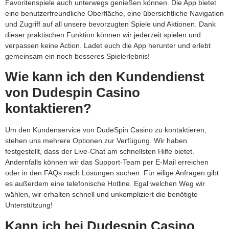
Favoritenspiele auch unterwegs genießen können. Die App bietet
eine benutzerfreundliche Oberfläche, eine übersichtliche Navigation
und Zugriff auf all unsere bevorzugten Spiele und Aktionen. Dank
dieser praktischen Funktion können wir jederzeit spielen und
verpassen keine Action. Ladet euch die App herunter und erlebt
gemeinsam ein noch besseres Spielerlebnis!
Wie kann ich den Kundendienst
von Dudespin Casino
kontaktieren?
Um den Kundenservice von DudeSpin Casino zu kontaktieren,
stehen uns mehrere Optionen zur Verfügung. Wir haben
festgestellt, dass der Live-Chat am schnellsten Hilfe bietet.
Andernfalls können wir das Support-Team per E-Mail erreichen
oder in den FAQs nach Lösungen suchen. Für eilige Anfragen gibt
es außerdem eine telefonische Hotline. Egal welchen Weg wir
wählen, wir erhalten schnell und unkompliziert die benötigte
Unterstützung!
Kann ich bei Dudespin Casino