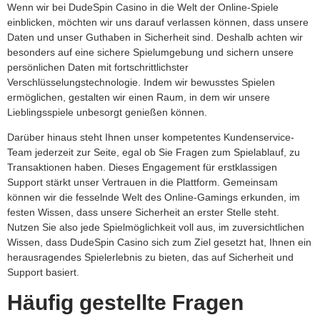
Wenn wir bei DudeSpin Casino in die Welt der Online-Spiele
einblicken, möchten wir uns darauf verlassen können, dass unsere
Daten und unser Guthaben in Sicherheit sind. Deshalb achten wir
besonders auf eine sichere Spielumgebung und sichern unsere
persönlichen Daten mit fortschrittlichster
Verschlüsselungstechnologie. Indem wir bewusstes Spielen
ermöglichen, gestalten wir einen Raum, in dem wir unsere
Lieblingsspiele unbesorgt genießen können.
Darüber hinaus steht Ihnen unser kompetentes Kundenservice-
Team jederzeit zur Seite, egal ob Sie Fragen zum Spielablauf, zu
Transaktionen haben. Dieses Engagement für erstklassigen
Support stärkt unser Vertrauen in die Plattform. Gemeinsam
können wir die fesselnde Welt des Online-Gamings erkunden, im
festen Wissen, dass unsere Sicherheit an erster Stelle steht.
Nutzen Sie also jede Spielmöglichkeit voll aus, im zuversichtlichen
Wissen, dass DudeSpin Casino sich zum Ziel gesetzt hat, Ihnen ein
herausragendes Spielerlebnis zu bieten, das auf Sicherheit und
Support basiert.
Häufig gestellte Fragen