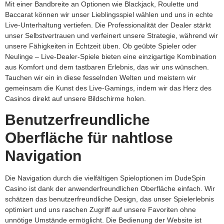
Mit einer Bandbreite an Optionen wie Blackjack, Roulette und
Baccarat können wir unser Lieblingsspiel wählen und uns in echte
Live-Unterhaltung vertiefen. Die Professionalität der Dealer stärkt
unser Selbstvertrauen und verfeinert unsere Strategie, während wir
unsere Fähigkeiten in Echtzeit üben. Ob geübte Spieler oder
Neulinge – Live-Dealer-Spiele bieten eine einzigartige Kombination
aus Komfort und dem tastbaren Erlebnis, das wir uns wünschen.
Tauchen wir ein in diese fesselnden Welten und meistern wir
gemeinsam die Kunst des Live-Gamings, indem wir das Herz des
Casinos direkt auf unsere Bildschirme holen.
Benutzerfreundliche
Oberfläche für nahtlose
Navigation
Die Navigation durch die vielfältigen Spieloptionen im DudeSpin
Casino ist dank der anwenderfreundlichen Oberfläche einfach. Wir
schätzen das benutzerfreundliche Design, das unser Spielerlebnis
optimiert und uns raschen Zugriff auf unsere Favoriten ohne
unnötige Umstände ermöglicht. Die Bedienung der Website ist