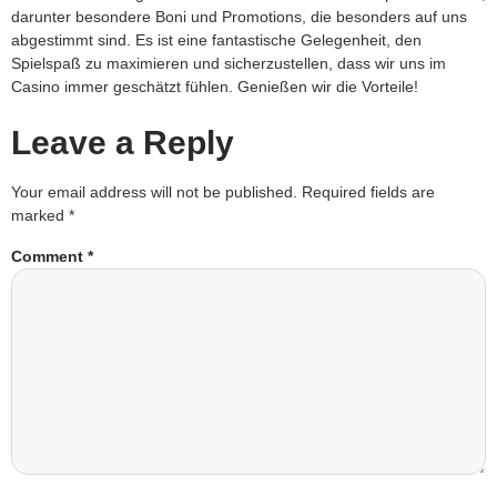
darunter besondere Boni und Promotions, die besonders auf uns
abgestimmt sind. Es ist eine fantastische Gelegenheit, den
Spielspaß zu maximieren und sicherzustellen, dass wir uns im
Casino immer geschätzt fühlen. Genießen wir die Vorteile!
Leave a Reply
Your email address will not be published.
Required fields are
marked
*
Comment
*