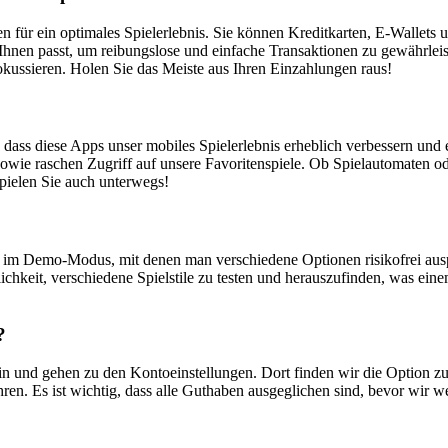
für ein optimales Spielerlebnis. Sie können Kreditkarten, E-Wallets
Ihnen passt, um reibungslose und einfache Transaktionen zu gewährleis
okussieren. Holen Sie das Meiste aus Ihren Einzahlungen raus!
 dass diese Apps unser mobiles Spielerlebnis erheblich verbessern und e
 sowie raschen Zugriff auf unsere Favoritenspiele. Ob Spielautomaten o
spielen Sie auch unterwegs!
le im Demo-Modus, mit denen man verschiedene Optionen risikofrei aus
lichkeit, verschiedene Spielstile zu testen und herauszufinden, was ein
?
und gehen zu den Kontoeinstellungen. Dort finden wir die Option zur 
ren. Es ist wichtig, dass alle Guthaben ausgeglichen sind, bevor wir w