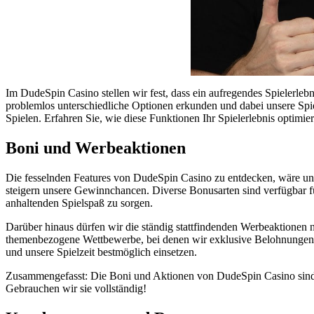
Im DudeSpin Casino stellen wir fest, dass ein aufregendes Spielerle
problemlos unterschiedliche Optionen erkunden und dabei unsere Spiel
Spielen. Erfahren Sie, wie diese Funktionen Ihr Spielerlebnis optimie
Boni und Werbeaktionen
Die fesselnden Features von DudeSpin Casino zu entdecken, wäre una
steigern unsere Gewinnchancen. Diverse Bonusarten sind verfügbar fü
anhaltenden Spielspaß zu sorgen.
Darüber hinaus dürfen wir die ständig stattfindenden Werbeaktionen ni
themenbezogene Wettbewerbe, bei denen wir exklusive Belohnungen 
und unsere Spielzeit bestmöglich einsetzen.
Zusammengefasst: Die Boni und Aktionen von DudeSpin Casino sind n
Gebrauchen wir sie vollständig!