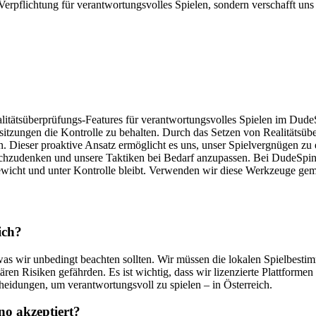
Verpflichtung für verantwortungsvolles Spielen, sondern verschafft uns
alitätsüberprüfungs-Features für verantwortungsvolles Spielen im DudeS
sitzungen die Kontrolle zu behalten. Durch das Setzen von Realitätsübe
 Dieser proaktive Ansatz ermöglicht es uns, unser Spielvergnügen zu e
hzudenken und unsere Taktiken bei Bedarf anzupassen. Bei DudeSpin 
ewicht und unter Kontrolle bleibt. Verwenden wir diese Werkzeuge geme
ich?
was wir unbedingt beachten sollten. Wir müssen die lokalen Spielbesti
ren Risiken gefährden. Es ist wichtig, dass wir lizenzierte Plattforme
cheidungen, um verantwortungsvoll zu spielen – in Österreich.
o akzeptiert?