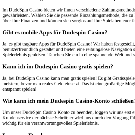
Im DudeSpin Casino bieten wir Ihnen verschiedene Zahlungsmethoden 
gewährleisten. Wählen Sie die passende Einzahlungsmethode, die zu 
über Ihre Finanzen und können sich sorglos auf Ihre Spielabenteuer f
Gibt es mobile Apps für Dudespin Casino?
Ja, es gibt tragbare Apps für DudeSpin Casino! Wir haben festgestellt,
benutzerfreundlich gestaltet und bieten eine reibungslose Navigation
Spielerlebnis genießen. Tauchen Sie ein in eine spannende Welt und 
Kann ich im Dudespin Casino gratis spielen?
Ja, bei DudeSpin Casino kann man gratis spielen! Es gibt Gratisspie
meistern, bevor man reales Geld einsetzt. Das ist eine großartige Mög
entspannt spielen!
Wie kann ich mein Dudespin Casino-Konto schließen
Um unser DudeSpin Casino-Konto zu beenden, loggen wir uns erst ein 
Kundenservice der nächste Schritt; er wird uns durch den Vorgang füh
wichtig für ein verantwortungsvolles Spielerlebnis.