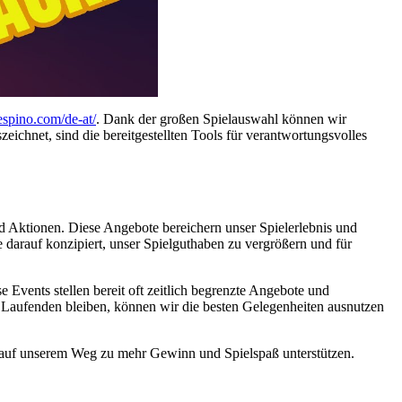
espino.com/de-at/
. Dank der großen Spielauswahl können wir
ichnet, sind die bereitgestellten Tools für verantwortungsvolles
 Aktionen. Diese Angebote bereichern unser Spielerlebnis und
 darauf konzipiert, unser Spielguthaben zu vergrößern und für
e Events stellen bereit oft zeitlich begrenzte Angebote und
Laufenden bleiben, können wir die besten Gelegenheiten ausnutzen
 auf unserem Weg zu mehr Gewinn und Spielspaß unterstützen.