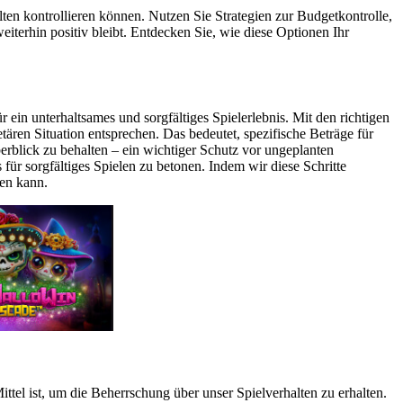
ten kontrollieren können. Nutzen Sie Strategien zur Budgetkontrolle,
eiterhin positiv bleibt. Entdecken Sie, wie diese Optionen Ihr
ein unterhaltsames und sorgfältiges Spielerlebnis. Mit den richtigen
tären Situation entsprechen. Das bedeutet, spezifische Beträge für
erblick zu behalten – ein wichtiger Schutz vor ungeplanten
r sorgfältiges Spielen zu betonen. Indem wir diese Schritte
den kann.
tel ist, um die Beherrschung über unser Spielverhalten zu erhalten.