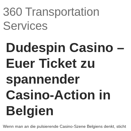
360 Transportation
Services
Dudespin Casino –
Euer Ticket zu
spannender
Casino-Action in
Belgien
Wenn man an die pulsierende Casino-Szene Belgiens denkt, sticht