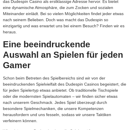
das Dudespin Casino als erstklassige Adresse hervor. Es bietet
eine dynamische Atmosphäre, die zum Zocken und sozialen
Miteinander einlädt. Bei so vielen Möglichkeiten findet jeder etwas
nach seinem Belieben. Doch was macht das Dudespin so
einzigartig und was erwartet uns bei einem Besuch? Finden wir es
heraus.
Eine beeindruckende
Auswahl an Spielen für jeden
Gamer
Schon beim Betreten des Spielbereichs sind wir von der
beeindruckenden Spielvielfalt des Dudespin Casinos begeistert, die
für jeden Spielertyp etwas anbietet. Ob traditionelle Tischspiele
oder die modernsten Spielautomaten – wir finden sicher etwas
nach unserem Geschmack. Jedes Spiel überzeugt durch
besondere Spielmechaniken, die unsere Kompetenzen
herausfordern und uns fesseln, sodass wir unsere Taktiken
verfeinern können.