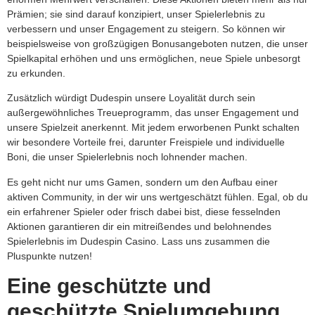
Prämien; sie sind darauf konzipiert, unser Spielerlebnis zu
verbessern und unser Engagement zu steigern. So können wir
beispielsweise von großzügigen Bonusangeboten nutzen, die unser
Spielkapital erhöhen und uns ermöglichen, neue Spiele unbesorgt
zu erkunden.
Zusätzlich würdigt Dudespin unsere Loyalität durch sein
außergewöhnliches Treueprogramm, das unser Engagement und
unsere Spielzeit anerkennt. Mit jedem erworbenen Punkt schalten
wir besondere Vorteile frei, darunter Freispiele und individuelle
Boni, die unser Spielerlebnis noch lohnender machen.
Es geht nicht nur ums Gamen, sondern um den Aufbau einer
aktiven Community, in der wir uns wertgeschätzt fühlen. Egal, ob du
ein erfahrener Spieler oder frisch dabei bist, diese fesselnden
Aktionen garantieren dir ein mitreißendes und belohnendes
Spielerlebnis im Dudespin Casino. Lass uns zusammen die
Pluspunkte nutzen!
Eine geschützte und
geschützte Spielumgebung