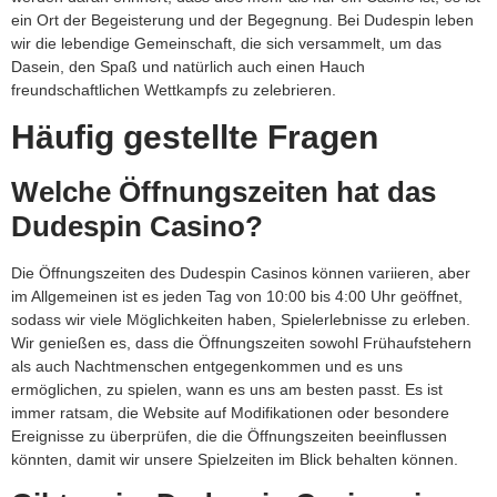
ein Ort der Begeisterung und der Begegnung. Bei Dudespin leben
wir die lebendige Gemeinschaft, die sich versammelt, um das
Dasein, den Spaß und natürlich auch einen Hauch
freundschaftlichen Wettkampfs zu zelebrieren.
Häufig gestellte Fragen
Welche Öffnungszeiten hat das
Dudespin Casino?
Die Öffnungszeiten des Dudespin Casinos können variieren, aber
im Allgemeinen ist es jeden Tag von 10:00 bis 4:00 Uhr geöffnet,
sodass wir viele Möglichkeiten haben, Spielerlebnisse zu erleben.
Wir genießen es, dass die Öffnungszeiten sowohl Frühaufstehern
als auch Nachtmenschen entgegenkommen und es uns
ermöglichen, zu spielen, wann es uns am besten passt. Es ist
immer ratsam, die Website auf Modifikationen oder besondere
Ereignisse zu überprüfen, die die Öffnungszeiten beeinflussen
könnten, damit wir unsere Spielzeiten im Blick behalten können.