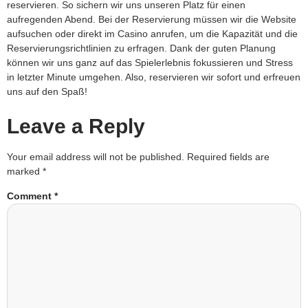
reservieren. So sichern wir uns unseren Platz für einen
aufregenden Abend. Bei der Reservierung müssen wir die Website
aufsuchen oder direkt im Casino anrufen, um die Kapazität und die
Reservierungsrichtlinien zu erfragen. Dank der guten Planung
können wir uns ganz auf das Spielerlebnis fokussieren und Stress
in letzter Minute umgehen. Also, reservieren wir sofort und erfreuen
uns auf den Spaß!
Leave a Reply
Your email address will not be published.
Required fields are
marked
*
Comment
*