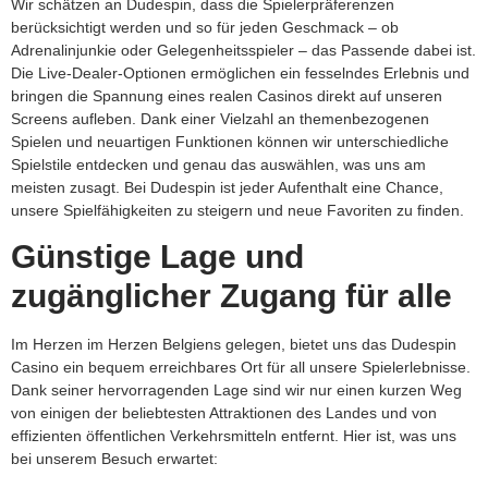
Wir schätzen an Dudespin, dass die Spielerpräferenzen
berücksichtigt werden und so für jeden Geschmack – ob
Adrenalinjunkie oder Gelegenheitsspieler – das Passende dabei ist.
Die Live-Dealer-Optionen ermöglichen ein fesselndes Erlebnis und
bringen die Spannung eines realen Casinos direkt auf unseren
Screens aufleben. Dank einer Vielzahl an themenbezogenen
Spielen und neuartigen Funktionen können wir unterschiedliche
Spielstile entdecken und genau das auswählen, was uns am
meisten zusagt. Bei Dudespin ist jeder Aufenthalt eine Chance,
unsere Spielfähigkeiten zu steigern und neue Favoriten zu finden.
Günstige Lage und
zugänglicher Zugang für alle
Im Herzen im Herzen Belgiens gelegen, bietet uns das Dudespin
Casino ein bequem erreichbares Ort für all unsere Spielerlebnisse.
Dank seiner hervorragenden Lage sind wir nur einen kurzen Weg
von einigen der beliebtesten Attraktionen des Landes und von
effizienten öffentlichen Verkehrsmitteln entfernt. Hier ist, was uns
bei unserem Besuch erwartet: