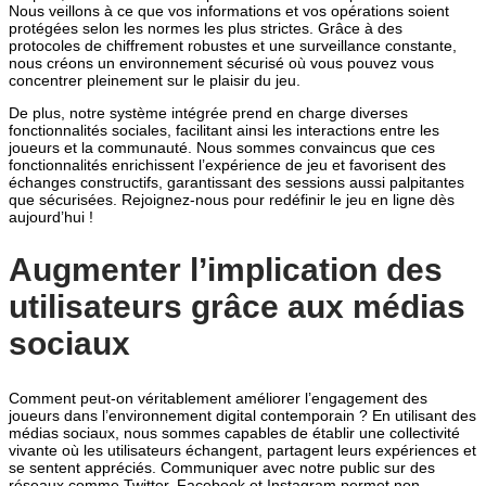
Nous veillons à ce que vos informations et vos opérations soient
protégées selon les normes les plus strictes. Grâce à des
protocoles de chiffrement robustes et une surveillance constante,
nous créons un environnement sécurisé où vous pouvez vous
concentrer pleinement sur le plaisir du jeu.
De plus, notre système intégrée prend en charge diverses
fonctionnalités sociales, facilitant ainsi les interactions entre les
joueurs et la communauté. Nous sommes convaincus que ces
fonctionnalités enrichissent l’expérience de jeu et favorisent des
échanges constructifs, garantissant des sessions aussi palpitantes
que sécurisées. Rejoignez-nous pour redéfinir le jeu en ligne dès
aujourd’hui !
Augmenter l’implication des
utilisateurs grâce aux médias
sociaux
Comment peut-on véritablement améliorer l’engagement des
joueurs dans l’environnement digital contemporain ? En utilisant des
médias sociaux, nous sommes capables de établir une collectivité
vivante où les utilisateurs échangent, partagent leurs expériences et
se sentent appréciés. Communiquer avec notre public sur des
réseaux comme Twitter, Facebook et Instagram permet non