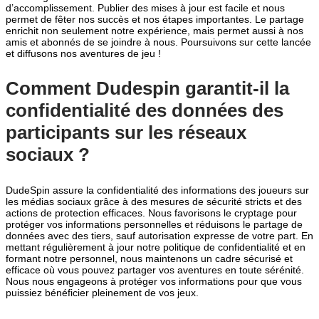
d’accomplissement. Publier des mises à jour est facile et nous
permet de fêter nos succès et nos étapes importantes. Le partage
enrichit non seulement notre expérience, mais permet aussi à nos
amis et abonnés de se joindre à nous. Poursuivons sur cette lancée
et diffusons nos aventures de jeu !
Comment Dudespin garantit-il la
confidentialité des données des
participants sur les réseaux
sociaux ?
DudeSpin assure la confidentialité des informations des joueurs sur
les médias sociaux grâce à des mesures de sécurité stricts et des
actions de protection efficaces. Nous favorisons le cryptage pour
protéger vos informations personnelles et réduisons le partage de
données avec des tiers, sauf autorisation expresse de votre part. En
mettant régulièrement à jour notre politique de confidentialité et en
formant notre personnel, nous maintenons un cadre sécurisé et
efficace où vous pouvez partager vos aventures en toute sérénité.
Nous nous engageons à protéger vos informations pour que vous
puissiez bénéficier pleinement de vos jeux.