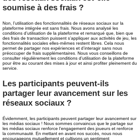
soumise à des frais ?
Non, l’utilisation des fonctionnalités de réseaux sociaux sur la
plateforme intégrée est sans frais. Nous avons analysé les
conditions d’utilisation de la plateforme et remarqué que, bien que
des frais de transaction puissent s’appliquer aux activités de jeu, les
fonctionnalités sociales elles-mêmes restent libres. Cela nous
permet de partager nos expériences et d’interagir sans nous
préoccuper de frais supplémentaires. Nous vous conseillons de
consulter régulièrement les conditions d’utilisation de la plateforme
pour être au courant des mises à jour et ainsi profiter pleinement du
service.
Les participants peuvent-ils
partager leur avancement sur les
réseaux sociaux ?
Évidemment, les participants peuvent partager leur avancement sur
les médias sociaux ! Nous sommes convaincus que le partage sur
les médias sociaux renforce l’engagement des joueurs et renforce
la communauté. En mettant en avant nos succès, nous nous
encourageons mutuellement et cultivons un sentiment