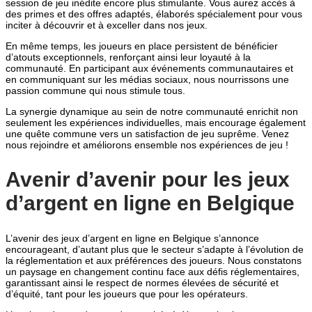
session de jeu inédite encore plus stimulante. Vous aurez accès à
des primes et des offres adaptés, élaborés spécialement pour vous
inciter à découvrir et à exceller dans nos jeux.
En même temps, les joueurs en place persistent de bénéficier
d’atouts exceptionnels, renforçant ainsi leur loyauté à la
communauté. En participant aux événements communautaires et
en communiquant sur les médias sociaux, nous nourrissons une
passion commune qui nous stimule tous.
La synergie dynamique au sein de notre communauté enrichit non
seulement les expériences individuelles, mais encourage également
une quête commune vers un satisfaction de jeu suprême. Venez
nous rejoindre et améliorons ensemble nos expériences de jeu !
Avenir d’avenir pour les jeux
d’argent en ligne en Belgique
L’avenir des jeux d’argent en ligne en Belgique s’annonce
encourageant, d’autant plus que le secteur s’adapte à l’évolution de
la réglementation et aux préférences des joueurs. Nous constatons
un paysage en changement continu face aux défis réglementaires,
garantissant ainsi le respect de normes élevées de sécurité et
d’équité, tant pour les joueurs que pour les opérateurs.