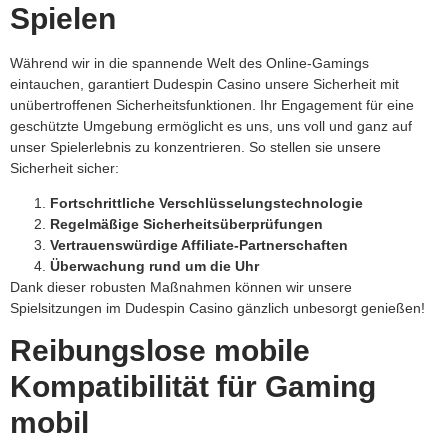
Spielen
Während wir in die spannende Welt des Online-Gamings
eintauchen, garantiert Dudespin Casino unsere Sicherheit mit
unübertroffenen Sicherheitsfunktionen. Ihr Engagement für eine
geschützte Umgebung ermöglicht es uns, uns voll und ganz auf
unser Spielerlebnis zu konzentrieren. So stellen sie unsere
Sicherheit sicher:
Fortschrittliche Verschlüsselungstechnologie
Regelmäßige Sicherheitsüberprüfungen
Vertrauenswürdige Affiliate-Partnerschaften
Überwachung rund um die Uhr
Dank dieser robusten Maßnahmen können wir unsere
Spielsitzungen im Dudespin Casino gänzlich unbesorgt genießen!
Reibungslose mobile
Kompatibilität für Gaming
mobil