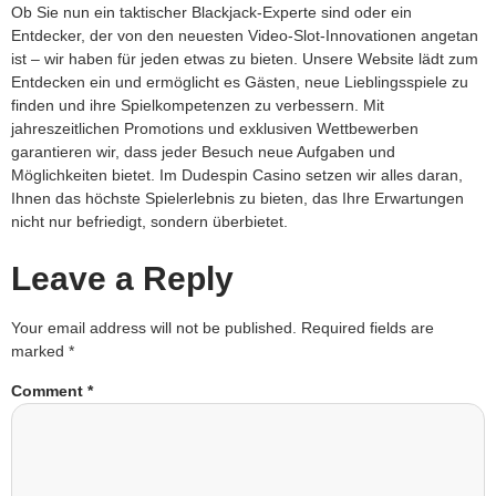
Ob Sie nun ein taktischer Blackjack-Experte sind oder ein
Entdecker, der von den neuesten Video-Slot-Innovationen angetan
ist – wir haben für jeden etwas zu bieten. Unsere Website lädt zum
Entdecken ein und ermöglicht es Gästen, neue Lieblingsspiele zu
finden und ihre Spielkompetenzen zu verbessern. Mit
jahreszeitlichen Promotions und exklusiven Wettbewerben
garantieren wir, dass jeder Besuch neue Aufgaben und
Möglichkeiten bietet. Im Dudespin Casino setzen wir alles daran,
Ihnen das höchste Spielerlebnis zu bieten, das Ihre Erwartungen
nicht nur befriedigt, sondern überbietet.
Leave a Reply
Your email address will not be published.
Required fields are
marked
*
Comment
*