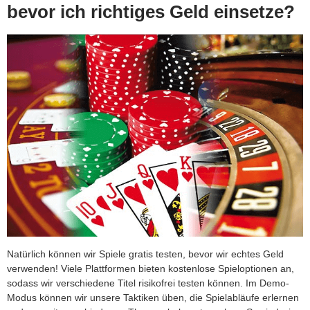
bevor ich richtiges Geld einsetze?
Natürlich können wir Spiele gratis testen, bevor wir echtes Geld
verwenden! Viele Plattformen bieten kostenlose Spieloptionen an,
sodass wir verschiedene Titel risikofrei testen können. Im Demo-
Modus können wir unsere Taktiken üben, die Spielabläufe erlernen