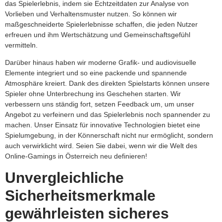
das Spielerlebnis, indem sie Echtzeitdaten zur Analyse von
Vorlieben und Verhaltensmuster nutzen. So können wir
maßgeschneiderte Spielerlebnisse schaffen, die jeden Nutzer
erfreuen und ihm Wertschätzung und Gemeinschaftsgefühl
vermitteln.
Darüber hinaus haben wir moderne Grafik- und audiovisuelle
Elemente integriert und so eine packende und spannende
Atmosphäre kreiert. Dank des direkten Spielstarts können unsere
Spieler ohne Unterbrechung ins Geschehen starten. Wir
verbessern uns ständig fort, setzen Feedback um, um unser
Angebot zu verfeinern und das Spielerlebnis noch spannender zu
machen. Unser Einsatz für innovative Technologien bietet eine
Spielumgebung, in der Könnerschaft nicht nur ermöglicht, sondern
auch verwirklicht wird. Seien Sie dabei, wenn wir die Welt des
Online-Gamings in Österreich neu definieren!
Unvergleichliche
Sicherheitsmerkmale
gewährleisten sicheres