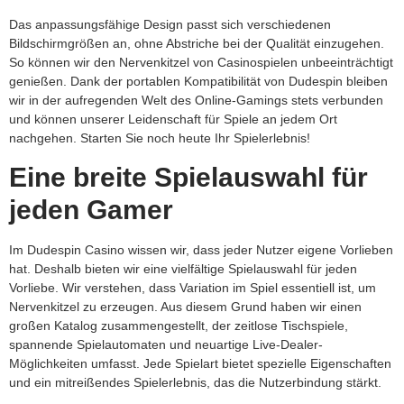
Das anpassungsfähige Design passt sich verschiedenen
Bildschirmgrößen an, ohne Abstriche bei der Qualität einzugehen.
So können wir den Nervenkitzel von Casinospielen unbeeinträchtigt
genießen. Dank der portablen Kompatibilität von Dudespin bleiben
wir in der aufregenden Welt des Online-Gamings stets verbunden
und können unserer Leidenschaft für Spiele an jedem Ort
nachgehen. Starten Sie noch heute Ihr Spielerlebnis!
Eine breite Spielauswahl für
jeden Gamer
Im Dudespin Casino wissen wir, dass jeder Nutzer eigene Vorlieben
hat. Deshalb bieten wir eine vielfältige Spielauswahl für jeden
Vorliebe. Wir verstehen, dass Variation im Spiel essentiell ist, um
Nervenkitzel zu erzeugen. Aus diesem Grund haben wir einen
großen Katalog zusammengestellt, der zeitlose Tischspiele,
spannende Spielautomaten und neuartige Live-Dealer-
Möglichkeiten umfasst. Jede Spielart bietet spezielle Eigenschaften
und ein mitreißendes Spielerlebnis, das die Nutzerbindung stärkt.