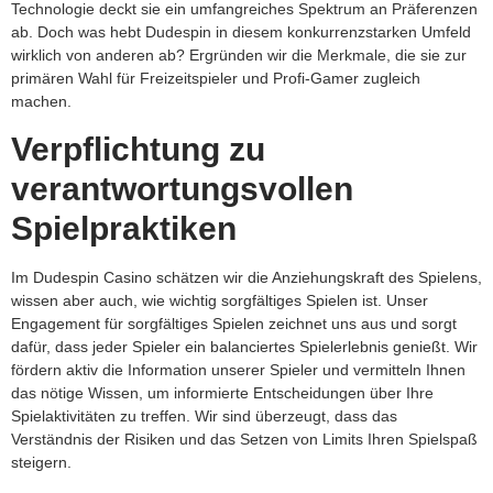
Technologie deckt sie ein umfangreiches Spektrum an Präferenzen
ab. Doch was hebt Dudespin in diesem konkurrenzstarken Umfeld
wirklich von anderen ab? Ergründen wir die Merkmale, die sie zur
primären Wahl für Freizeitspieler und Profi-Gamer zugleich
machen.
Verpflichtung zu
verantwortungsvollen
Spielpraktiken
Im Dudespin Casino schätzen wir die Anziehungskraft des Spielens,
wissen aber auch, wie wichtig sorgfältiges Spielen ist. Unser
Engagement für sorgfältiges Spielen zeichnet uns aus und sorgt
dafür, dass jeder Spieler ein balanciertes Spielerlebnis genießt. Wir
fördern aktiv die Information unserer Spieler und vermitteln Ihnen
das nötige Wissen, um informierte Entscheidungen über Ihre
Spielaktivitäten zu treffen. Wir sind überzeugt, dass das
Verständnis der Risiken und das Setzen von Limits Ihren Spielspaß
steigern.