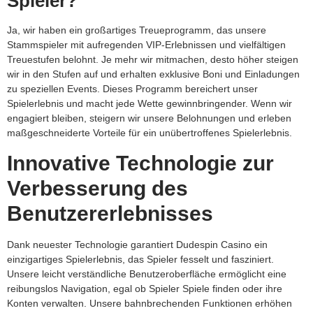
Spieler?
Ja, wir haben ein großartiges Treueprogramm, das unsere
Stammspieler mit aufregenden VIP-Erlebnissen und vielfältigen
Treuestufen belohnt. Je mehr wir mitmachen, desto höher steigen
wir in den Stufen auf und erhalten exklusive Boni und Einladungen
zu speziellen Events. Dieses Programm bereichert unser
Spielerlebnis und macht jede Wette gewinnbringender. Wenn wir
engagiert bleiben, steigern wir unsere Belohnungen und erleben
maßgeschneiderte Vorteile für ein unübertroffenes Spielerlebnis.
Innovative Technologie zur
Verbesserung des
Benutzererlebnisses
Dank neuester Technologie garantiert Dudespin Casino ein
einzigartiges Spielerlebnis, das Spieler fesselt und fasziniert.
Unsere leicht verständliche Benutzeroberfläche ermöglicht eine
reibungslos Navigation, egal ob Spieler Spiele finden oder ihre
Konten verwalten. Unsere bahnbrechenden Funktionen erhöhen