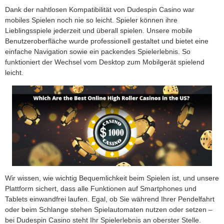
Dank der nahtlosen Kompatibilität von Dudespin Casino war
mobiles Spielen noch nie so leicht. Spieler können ihre
Lieblingsspiele jederzeit und überall spielen. Unsere mobile
Benutzeroberfläche wurde professionell gestaltet und bietet eine
einfache Navigation sowie ein packendes Spielerlebnis. So
funktioniert der Wechsel vom Desktop zum Mobilgerät spielend
leicht.
Wir wissen, wie wichtig Bequemlichkeit beim Spielen ist, und unsere
Plattform sichert, dass alle Funktionen auf Smartphones und
Tablets einwandfrei laufen. Egal, ob Sie während Ihrer Pendelfahrt
oder beim Schlange stehen Spielautomaten nutzen oder setzen –
bei Dudespin Casino steht Ihr Spielerlebnis an oberster Stelle.