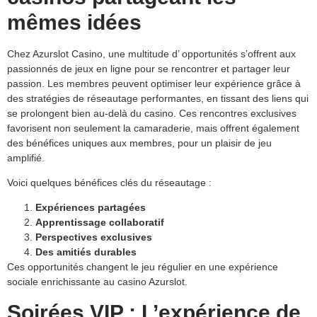
mêmes idées
Chez Azurslot Casino, une multitude d’ opportunités s’offrent aux
passionnés de jeux en ligne pour se rencontrer et partager leur
passion. Les membres peuvent optimiser leur expérience grâce à
des stratégies de réseautage performantes, en tissant des liens qui
se prolongent bien au-delà du casino. Ces rencontres exclusives
favorisent non seulement la camaraderie, mais offrent également
des bénéfices uniques aux membres, pour un plaisir de jeu
amplifié.
Voici quelques bénéfices clés du réseautage :
Expériences partagées
Apprentissage collaboratif
Perspectives exclusives
Des amitiés durables
Ces opportunités changent le jeu régulier en une expérience
sociale enrichissante au casino Azurslot.
Soirées VIP : L’expérience de