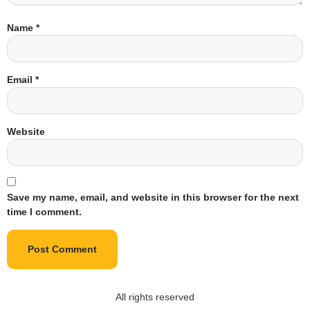
Name
*
Email
*
Website
Save my name, email, and website in this browser for the next
time I comment.
All rights reserved