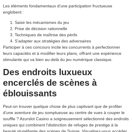
Les éléments fondamentaux d’une participation fructueuse
englobent :
Saisir les mécanismes du jeu
Prise de décision rationnelle
Techniques de maîtrise des périls
S’adapter aux stratégies des adversaires
Participer à ces concours incite les concurrents à perfectionner
leurs capacités et à modifier leurs plans, offrant une expérience
stimulante qui va bien au-delà du jeu numérique classique.
Des endroits luxueux
encerclés de scènes à
éblouissants
Peut-on trouver quelque chose de plus captivant que de profiter
d’une aventure de jeu somptueuse au centre de vues à couper le
souffle ? Azurslot Casino a soigneusement sélectionné des endroits
uniques qui combinent l’distinction de refuges de prestige à la
beauté stupéfiante des scènes de Suisse. Visualisez-vous accéder