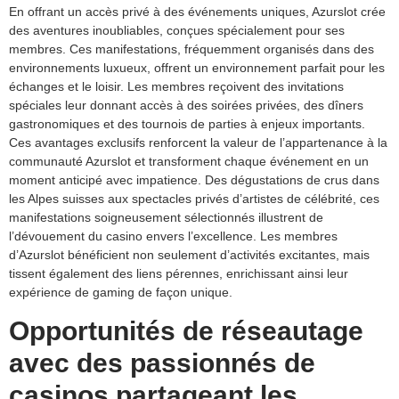
En offrant un accès privé à des événements uniques, Azurslot crée
des aventures inoubliables, conçues spécialement pour ses
membres. Ces manifestations, fréquemment organisés dans des
environnements luxueux, offrent un environnement parfait pour les
échanges et le loisir. Les membres reçoivent des invitations
spéciales leur donnant accès à des soirées privées, des dîners
gastronomiques et des tournois de parties à enjeux importants.
Ces avantages exclusifs renforcent la valeur de l’appartenance à la
communauté Azurslot et transforment chaque événement en un
moment anticipé avec impatience. Des dégustations de crus dans
les Alpes suisses aux spectacles privés d’artistes de célébrité, ces
manifestations soigneusement sélectionnés illustrent de
l’dévouement du casino envers l’excellence. Les membres
d’Azurslot bénéficient non seulement d’activités excitantes, mais
tissent également des liens pérennes, enrichissant ainsi leur
expérience de gaming de façon unique.
Opportunités de réseautage
avec des passionnés de
casinos partageant les