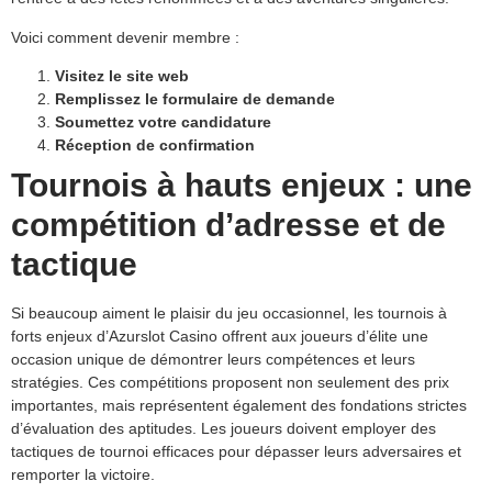
Voici comment devenir membre :
Visitez le site web
Remplissez le formulaire de demande
Soumettez votre candidature
Réception de confirmation
Tournois à hauts enjeux : une
compétition d’adresse et de
tactique
Si beaucoup aiment le plaisir du jeu occasionnel, les tournois à
forts enjeux d’Azurslot Casino offrent aux joueurs d’élite une
occasion unique de démontrer leurs compétences et leurs
stratégies. Ces compétitions proposent non seulement des prix
importantes, mais représentent également des fondations strictes
d’évaluation des aptitudes. Les joueurs doivent employer des
tactiques de tournoi efficaces pour dépasser leurs adversaires et
remporter la victoire.