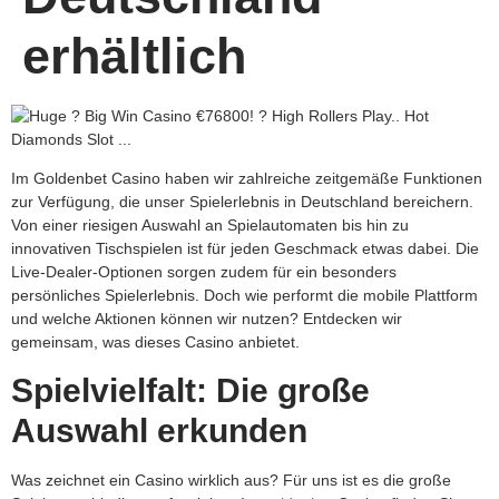
erhältlich
Im Goldenbet Casino haben wir zahlreiche zeitgemäße Funktionen
zur Verfügung, die unser Spielerlebnis in Deutschland bereichern.
Von einer riesigen Auswahl an Spielautomaten bis hin zu
innovativen Tischspielen ist für jeden Geschmack etwas dabei. Die
Live-Dealer-Optionen sorgen zudem für ein besonders
persönliches Spielerlebnis. Doch wie performt die mobile Plattform
und welche Aktionen können wir nutzen? Entdecken wir
gemeinsam, was dieses Casino anbietet.
Spielvielfalt: Die große
Auswahl erkunden
Was zeichnet ein Casino wirklich aus? Für uns ist es die große