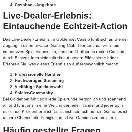
Cashback-Angebote
Live-Dealer-Erlebnis:
Eintauchende Echtzeit-Action
Das Live-Dealer-Erlebnis im Goldenbet Casino fühlt sich an wie der
Zugang in einen privaten Gaming-Club. Hier tauchen wir in ein
immersives Spielerlebnis ein, das den Thrill eines realen Casinos
durch Echtzeit-Interaktion direkt auf unsere Bildschirme bringt.
Erfahren Sie, was dieses Erlebnis so außergewöhnlich macht:
Professionelle Händler
Hochwertiges Streaming
Vielfältige Spielauswahl
Spieler-Community
Bei Goldenbet fühlt sich jede Spielrunde persönlich und spannend
an und führt uns in eine Welt, in der jeder Handel und jeder Spin
nur einen Klick entfernt ist. Es ist nicht einfach nur ein Game; es ist
unsere Chance, die Fähigkeit des Live-Gamings zu meistern.
Häufig gestellte Fragen