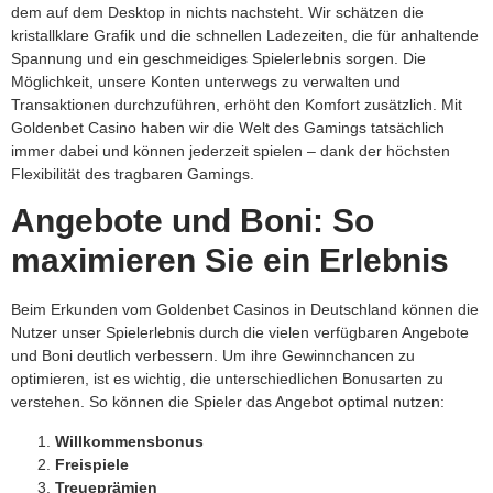
dem auf dem Desktop in nichts nachsteht. Wir schätzen die
kristallklare Grafik und die schnellen Ladezeiten, die für anhaltende
Spannung und ein geschmeidiges Spielerlebnis sorgen. Die
Möglichkeit, unsere Konten unterwegs zu verwalten und
Transaktionen durchzuführen, erhöht den Komfort zusätzlich. Mit
Goldenbet Casino haben wir die Welt des Gamings tatsächlich
immer dabei und können jederzeit spielen – dank der höchsten
Flexibilität des tragbaren Gamings.
Angebote und Boni: So
maximieren Sie ein Erlebnis
Beim Erkunden vom Goldenbet Casinos in Deutschland können die
Nutzer unser Spielerlebnis durch die vielen verfügbaren Angebote
und Boni deutlich verbessern. Um ihre Gewinnchancen zu
optimieren, ist es wichtig, die unterschiedlichen Bonusarten zu
verstehen. So können die Spieler das Angebot optimal nutzen:
Willkommensbonus
Freispiele
Treueprämien