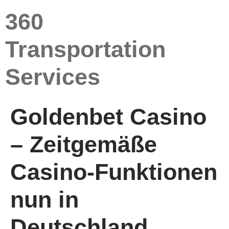
360
Transportation
Services
Goldenbet Casino
– Zeitgemäße
Casino-Funktionen
nun in
Deutschland