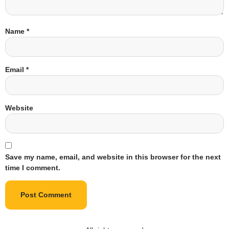
Name
*
Email
*
Website
Save my name, email, and website in this browser for the next
time I comment.