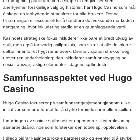
et mangfoldig publikum. Ved å skape et omgivelser som
anerkjenner forskjellige valg og historier, har Hugo Casino som mål
å skape en innbydende atmosfære for alle brukere. Denne
tilnærmingen er essensiell for å håndtere det voksende markedet i
nettgaming, hvor inkludering stadig er en grunnleggende verdi.
Kasinoets strategiske fokus inkluderer ikke bare et bredt utvalg av
spill, men også forsvarlig spillpraksis, som sikrer at alle deltakere
deltar innenfor et trygt rammeverk. Denne visjonen strekker seg
utover ren underholdning; den inkluderer samfunnsbygging og
sosialt ansvar, viktige elementer i dagens spillindustri.
Samfunnsaspektet ved Hugo
Casino
Hugo Casino fokuserer på samfunnsengasjement gjennom ulike
initiativer som er utformet for å styrke forbindelser mellom spillere.
Innføringen av sosiale spillaspekter oppmuntrer til interaksjon og
samarbeidsånd, noe som forsterker den totale spillopplevelsen.
I tillegg bidrar kasinoets lokale partnerskap og eventer til å styrke