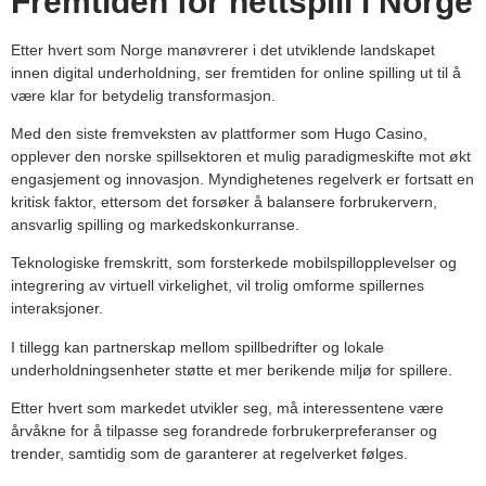
Fremtiden for nettspill i Norge
Etter hvert som Norge manøvrerer i det utviklende landskapet
innen digital underholdning, ser fremtiden for online spilling ut til å
være klar for betydelig transformasjon.
Med den siste fremveksten av plattformer som Hugo Casino,
opplever den norske spillsektoren et mulig paradigmeskifte mot økt
engasjement og innovasjon. Myndighetenes regelverk er fortsatt en
kritisk faktor, ettersom det forsøker å balansere forbrukervern,
ansvarlig spilling og markedskonkurranse.
Teknologiske fremskritt, som forsterkede mobilspillopplevelser og
integrering av virtuell virkelighet, vil trolig omforme spillernes
interaksjoner.
I tillegg kan partnerskap mellom spillbedrifter og lokale
underholdningsenheter støtte et mer berikende miljø for spillere.
Etter hvert som markedet utvikler seg, må interessentene være
årvåkne for å tilpasse seg forandrede forbrukerpreferanser og
trender, samtidig som de garanterer at regelverket følges.