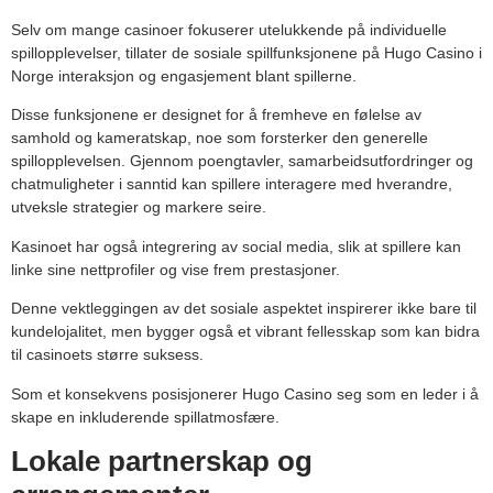
Selv om mange casinoer fokuserer utelukkende på individuelle
spillopplevelser, tillater de sosiale spillfunksjonene på Hugo Casino i
Norge interaksjon og engasjement blant spillerne.
Disse funksjonene er designet for å fremheve en følelse av
samhold og kameratskap, noe som forsterker den generelle
spillopplevelsen. Gjennom poengtavler, samarbeidsutfordringer og
chatmuligheter i sanntid kan spillere interagere med hverandre,
utveksle strategier og markere seire.
Kasinoet har også integrering av social media, slik at spillere kan
linke sine nettprofiler og vise frem prestasjoner.
Denne vektleggingen av det sosiale aspektet inspirerer ikke bare til
kundelojalitet, men bygger også et vibrant fellesskap som kan bidra
til casinoets større suksess.
Som et konsekvens posisjonerer Hugo Casino seg som en leder i å
skape en inkluderende spillatmosfære.
Lokale partnerskap og