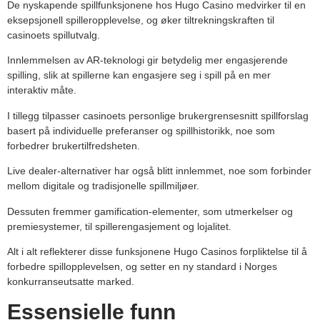
De nyskapende spillfunksjonene hos Hugo Casino medvirker til en
eksepsjonell spilleropplevelse, og øker tiltrekningskraften til
casinoets spillutvalg.
Innlemmelsen av AR-teknologi gir betydelig mer engasjerende
spilling, slik at spillerne kan engasjere seg i spill på en mer
interaktiv måte.
I tillegg tilpasser casinoets personlige brukergrensesnitt spillforslag
basert på individuelle preferanser og spillhistorikk, noe som
forbedrer brukertilfredsheten.
Live dealer-alternativer har også blitt innlemmet, noe som forbinder
mellom digitale og tradisjonelle spillmiljøer.
Dessuten fremmer gamification-elementer, som utmerkelser og
premiesystemer, til spillerengasjement og lojalitet.
Alt i alt reflekterer disse funksjonene Hugo Casinos forpliktelse til å
forbedre spillopplevelsen, og setter en ny standard i Norges
konkurranseutsatte marked.
Essensielle funn