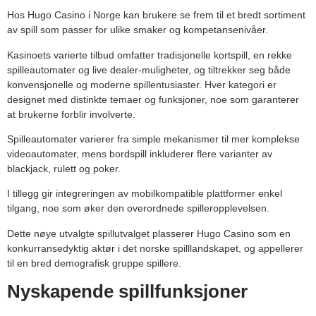
Hos Hugo Casino i Norge kan brukere se frem til et bredt sortiment
av spill som passer for ulike smaker og kompetansenivåer.
Kasinoets varierte tilbud omfatter tradisjonelle kortspill, en rekke
spilleautomater og live dealer-muligheter, og tiltrekker seg både
konvensjonelle og moderne spillentusiaster. Hver kategori er
designet med distinkte temaer og funksjoner, noe som garanterer
at brukerne forblir involverte.
Spilleautomater varierer fra simple mekanismer til mer komplekse
videoautomater, mens bordspill inkluderer flere varianter av
blackjack, rulett og poker.
I tillegg gir integreringen av mobilkompatible plattformer enkel
tilgang, noe som øker den overordnede spilleropplevelsen.
Dette nøye utvalgte spillutvalget plasserer Hugo Casino som en
konkurransedyktig aktør i det norske spilllandskapet, og appellerer
til en bred demografisk gruppe spillere.
Nyskapende spillfunksjoner