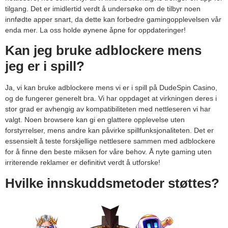
tilgang. Det er imidlertid verdt å undersøke om de tilbyr noen
innfødte apper snart, da dette kan forbedre gamingopplevelsen vår
enda mer. La oss holde øynene åpne for oppdateringer!
Kan jeg bruke adblockere mens
jeg er i spill?
Ja, vi kan bruke adblockere mens vi er i spill på DudeSpin Casino,
og de fungerer generelt bra. Vi har oppdaget at virkningen deres i
stor grad er avhengig av kompatibiliteten med nettleseren vi har
valgt. Noen browsere kan gi en glattere opplevelse uten
forstyrrelser, mens andre kan påvirke spillfunksjonaliteten. Det er
essensielt å teste forskjellige nettlesere sammen med adblockere
for å finne den beste miksen for våre behov. Å nyte gaming uten
irriterende reklamer er definitivt verdt å utforske!
Hvilke innskuddsmetoder støttes?