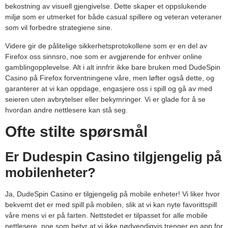
bekostning av visuell gjengivelse. Dette skaper et oppslukende
miljø som er utmerket for både casual spillere og veteran veteraner
som vil forbedre strategiene sine.
Videre gir de pålitelige sikkerhetsprotokollene som er en del av
Firefox oss sinnsro, noe som er avgjørende for enhver online
gamblingopplevelse. Alt i alt innfrir ikke bare bruken med DudeSpin
Casino på Firefox forventningene våre, men løfter også dette, og
garanterer at vi kan oppdage, engasjere oss i spill og gå av med
seieren uten avbrytelser eller bekymringer. Vi er glade for å se
hvordan andre nettlesere kan stå seg.
Ofte stilte spørsmål
Er Dudespin Casino tilgjengelig på
mobilenheter?
Ja, DudeSpin Casino er tilgjengelig på mobile enheter! Vi liker hvor
bekvemt det er med spill på mobilen, slik at vi kan nyte favorittspill
våre mens vi er på farten. Nettstedet er tilpasset for alle mobile
nettlesere, noe som betyr at vi ikke nødvendigvis trenger en app for