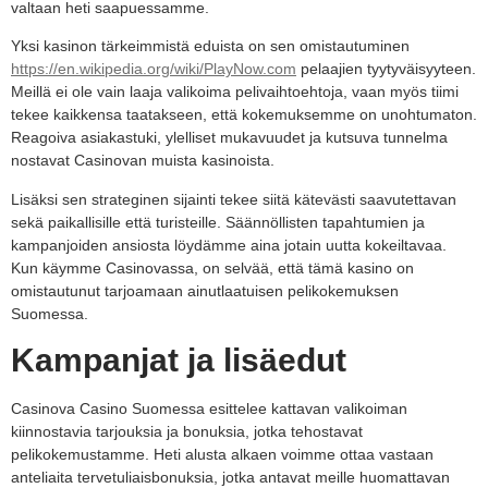
valtaan heti saapuessamme.
Yksi kasinon tärkeimmistä eduista on sen omistautuminen
https://en.wikipedia.org/wiki/PlayNow.com
pelaajien tyytyväisyyteen.
Meillä ei ole vain laaja valikoima pelivaihtoehtoja, vaan myös tiimi
tekee kaikkensa taatakseen, että kokemuksemme on unohtumaton.
Reagoiva asiakastuki, ylelliset mukavuudet ja kutsuva tunnelma
nostavat Casinovan muista kasinoista.
Lisäksi sen strateginen sijainti tekee siitä kätevästi saavutettavan
sekä paikallisille että turisteille. Säännöllisten tapahtumien ja
kampanjoiden ansiosta löydämme aina jotain uutta kokeiltavaa.
Kun käymme Casinovassa, on selvää, että tämä kasino on
omistautunut tarjoamaan ainutlaatuisen pelikokemuksen
Suomessa.
Kampanjat ja lisäedut
Casinova Casino Suomessa esittelee kattavan valikoiman
kiinnostavia tarjouksia ja bonuksia, jotka tehostavat
pelikokemustamme. Heti alusta alkaen voimme ottaa vastaan
anteliaita tervetuliaisbonuksia, jotka antavat meille huomattavan