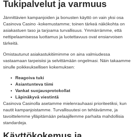
Tukipalvelut ja varmuus
Jännittävien kampanjoiden ja bonusten käyttö on vain yksi osa
Casinova Casino -kokemustamme; toinen tärkeä näkökohta on
asiakastuen taso ja tarjoama turvallisuus. Ymmärrämme, että
nettipelaamisessa luottamus ja luotettavuus ovat ensiarvoisen
tärkeitä.
Omistautunut asiakastukitiimimme on aina valmiudessa
vastaamaan tarpeisiisi ja selvittämään ongelmasi. Näin takaamme
sinulle poikkeuksellisen kokemuksen:
Reagoiva tuki
Asiantunteva tiimi
Vankat suojausprotokollat
Läpinäkyvä viestintä
Casinova Casinolla asetamme mielenrauhaasi prioriteetiksi, kun
nautit kampanjoistamme. Turvallisuutesi on tehtävämme, ja
tavoittelemme ylläpitämään pelaajillemme parhaita mahdollisia
standardeja.
Käyttökokemus ja