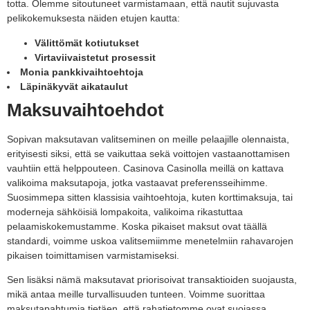
totta. Olemme sitoutuneet varmistamaan, että nautit sujuvasta
pelikokemuksesta näiden etujen kautta:
Välittömät kotiutukset
Virtaviivaistetut prosessit
Monia pankkivaihtoehtoja
Läpinäkyvät aikataulut
Maksuvaihtoehdot
Sopivan maksutavan valitseminen on meille pelaajille olennaista,
erityisesti siksi, että se vaikuttaa sekä voittojen vastaanottamisen
vauhtiin että helppouteen. Casinova Casinolla meillä on kattava
valikoima maksutapoja, jotka vastaavat preferensseihimme.
Suosimmepa sitten klassisia vaihtoehtoja, kuten korttimaksuja, tai
moderneja sähköisiä lompakoita, valikoima rikastuttaa
pelaamiskokemustamme. Koska pikaiset maksut ovat täällä
standardi, voimme uskoa valitsemiimme menetelmiin rahavarojen
pikaisen toimittamisen varmistamiseksi.
Sen lisäksi nämä maksutavat priorisoivat transaktioiden suojausta,
mikä antaa meille turvallisuuden tunteen. Voimme suorittaa
maksutapahtumia tietäen, että rahatietomme ovat suojassa.