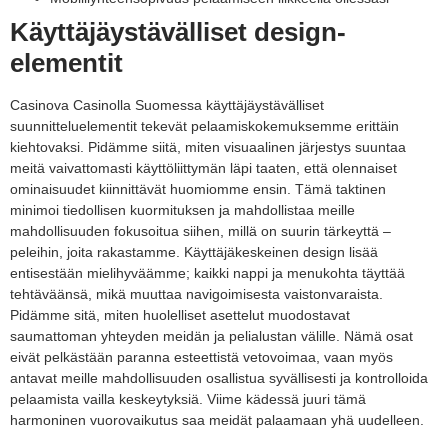
Käyttäjäystävälliset design-
elementit
Casinova Casinolla Suomessa käyttäjäystävälliset
suunnitteluelementit tekevät pelaamiskokemuksemme erittäin
kiehtovaksi. Pidämme siitä, miten visuaalinen järjestys suuntaa
meitä vaivattomasti käyttöliittymän läpi taaten, että olennaiset
ominaisuudet kiinnittävät huomiomme ensin. Tämä taktinen
minimoi tiedollisen kuormituksen ja mahdollistaa meille
mahdollisuuden fokusoitua siihen, millä on suurin tärkeyttä –
peleihin, joita rakastamme. Käyttäjäkeskeinen design lisää
entisestään mielihyväämme; kaikki nappi ja menukohta täyttää
tehtäväänsä, mikä muuttaa navigoimisesta vaistonvaraista.
Pidämme sitä, miten huolelliset asettelut muodostavat
saumattoman yhteyden meidän ja pelialustan välille. Nämä osat
eivät pelkästään paranna esteettistä vetovoimaa, vaan myös
antavat meille mahdollisuuden osallistua syvällisesti ja kontrolloida
pelaamista vailla keskeytyksiä. Viime kädessä juuri tämä
harmoninen vuorovaikutus saa meidät palaamaan yhä uudelleen.