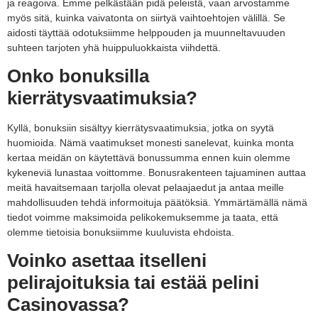
ja reagoiva. Emme pelkästään pidä peleistä, vaan arvostamme
myös sitä, kuinka vaivatonta on siirtyä vaihtoehtojen välillä. Se
aidosti täyttää odotuksiimme helppouden ja muunneltavuuden
suhteen tarjoten yhä huippuluokkaista viihdettä.
Onko bonuksilla
kierrätysvaatimuksia?
Kyllä, bonuksiin sisältyy kierrätysvaatimuksia, jotka on syytä
huomioida. Nämä vaatimukset monesti sanelevat, kuinka monta
kertaa meidän on käytettävä bonussumma ennen kuin olemme
kykeneviä lunastaa voittomme. Bonusrakenteen tajuaminen auttaa
meitä havaitsemaan tarjolla olevat pelaajaedut ja antaa meille
mahdollisuuden tehdä informoituja päätöksiä. Ymmärtämällä nämä
tiedot voimme maksimoida pelikokemuksemme ja taata, että
olemme tietoisia bonuksiimme kuuluvista ehdoista.
Voinko asettaa itselleni
pelirajoituksia tai estää pelini
Casinovassa?