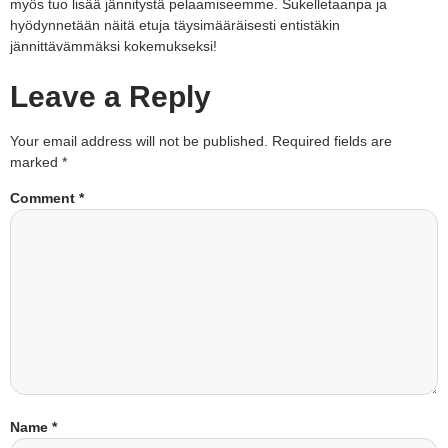
myös tuo lisää jännitystä pelaamiseemme. Sukelletaanpa ja
hyödynnetään näitä etuja täysimääräisesti entistäkin
jännittävämmäksi kokemukseksi!
Leave a Reply
Your email address will not be published.
Required fields are
marked
*
Comment
*
Name
*