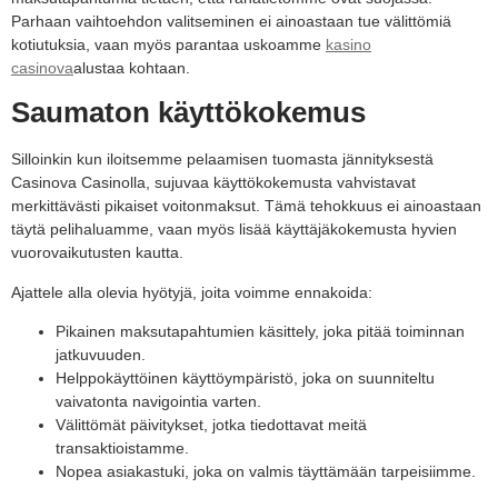
Parhaan vaihtoehdon valitseminen ei ainoastaan tue välittömiä
kotiutuksia, vaan myös parantaa uskoamme
kasino
casinova
alustaa kohtaan.
Saumaton käyttökokemus
Silloinkin kun iloitsemme pelaamisen tuomasta jännityksestä
Casinova Casinolla, sujuvaa käyttökokemusta vahvistavat
merkittävästi pikaiset voitonmaksut. Tämä tehokkuus ei ainoastaan
täytä pelihaluamme, vaan myös lisää käyttäjäkokemusta hyvien
vuorovaikutusten kautta.
Ajattele alla olevia hyötyjä, joita voimme ennakoida:
Pikainen maksutapahtumien käsittely, joka pitää toiminnan
jatkuvuuden.
Helppokäyttöinen käyttöympäristö, joka on suunniteltu
vaivatonta navigointia varten.
Välittömät päivitykset, jotka tiedottavat meitä
transaktioistamme.
Nopea asiakastuki, joka on valmis täyttämään tarpeisiimme.