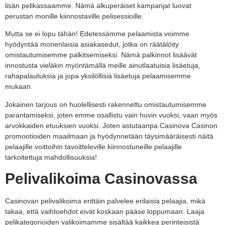
lisän pelikassaamme. Nämä alkuperäiset kampanjat luovat
perustan monille kiinnostaville pelisessioille.
Mutta se ei lopu tähän! Edetessämme pelaamista voimme
hyödyntää monenlaisia asiakasedut, jotka on räätälöity
omistautumisemme palkitsemiseksi. Nämä palkinnot lisäävät
innostusta vieläkin myöntämällä meille ainutlaatuisia lisäetuja,
rahapalautuksia ja jopa yksilöllisiä lisäetuja pelaamisemme
mukaan.
Jokainen tarjous on huolellisesti rakennettu omistautumisemme
parantamiseksi, joten emme osallistu vain huvin vuoksi, vaan myös
arvokkaiden etuuksien vuoksi. Joten astutaanpa Casinova Casinon
promootioiden maailmaan ja hyödynnetään täysimääräisesti näitä
pelaajille voittoihin tavoitteleville kiinnostuneille pelaajille
tarkoitettuja mahdollisuuksia!
Pelivalikoima Casinovassa
Casinovan pelivalikoima erittäin palvelee erilaisia pelaajia, mikä
takaa, että vaihtoehdot eivät koskaan pääse loppumaan. Laaja
pelikategorioiden valikoimamme sisältää kaikkea perinteisistä