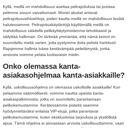
Kyllä, meillä on mahdollisuus asettaa pelirajoituksia tai poistaa
pelimme sivuun vaivattomasti. Monet alustat antavat
pelirajoitusvaihtoehtoja, joiden kautta meillä on mahdollisuus levätä
halutessamme. Pelirajoituskäytäntöjä käyttämällä meillä on
mahdollisuus säädellä pelikäyttäytymistämme tehokkaasti ja
säilyttää hallinnan. On tärkeää ymmärtää, että nämä keinot on
suunniteltu meitä varten, jotta pystymme iloita pelistä harkitusti.
Rajojemme hallinta tukee kestävämpää pelielämystä, jonka
ansiosta voimme pelata luottavaisin mielin.
Onko olemassa kanta-
asiakasohjelmaa kanta-asiakkaille?
Kyllä, uskollisuusohjelma on olemassa uskollisille asiakkaille! Kun
pelaamme säännöllisesti, voimme nauttia upeista kanta-
asiakaspalkinnoista, jotka on suunniteltu parantamaan
pelikokemustamme. Kerätessämme pisteitä saamme
hyödynnettäväksi erilaisia VIP-etuja, jotka parantavat
pelikokemustamme, kuten eksklusiivisia tarjouksia ja yksilöllistä
apua. Tämä ohjelma ei ainoastaan arvosta uskollisuuttamme, vaan