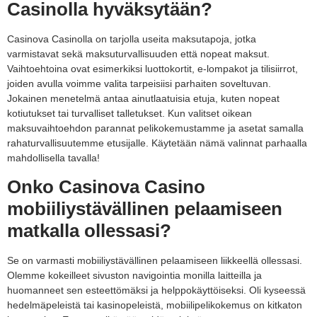
Casinolla hyväksytään?
Casinova Casinolla on tarjolla useita maksutapoja, jotka
varmistavat sekä maksuturvallisuuden että nopeat maksut.
Vaihtoehtoina ovat esimerkiksi luottokortit, e-lompakot ja tilisiirrot,
joiden avulla voimme valita tarpeisiisi parhaiten soveltuvan.
Jokainen menetelmä antaa ainutlaatuisia etuja, kuten nopeat
kotiutukset tai turvalliset talletukset. Kun valitset oikean
maksuvaihtoehdon parannat pelikokemustamme ja asetat samalla
rahaturvallisuutemme etusijalle. Käytetään nämä valinnat parhaalla
mahdollisella tavalla!
Onko Casinova Casino
mobiiliystävällinen pelaamiseen
matkalla ollessasi?
Se on varmasti mobiiliystävällinen pelaamiseen liikkeellä ollessasi.
Olemme kokeilleet sivuston navigointia monilla laitteilla ja
huomanneet sen esteettömäksi ja helppokäyttöiseksi. Oli kyseessä
hedelmäpeleistä tai kasinopeleistä, mobiilipelikokemus on kitkaton