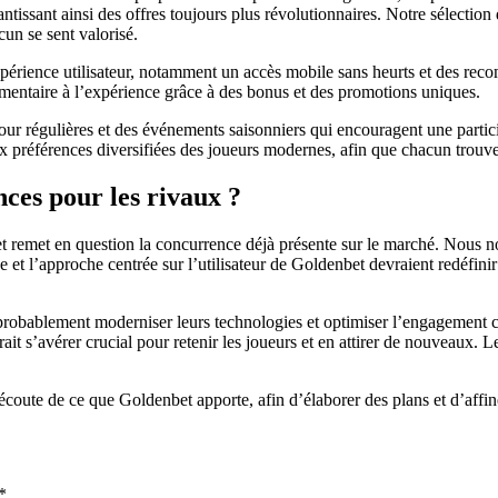
antissant ainsi des offres toujours plus révolutionnaires. Notre sélectio
un se sent valorisé.
xpérience utilisateur, notamment un accès mobile sans heurts et des re
mentaire à l’expérience grâce à des bonus et des promotions uniques.
our régulières et des événements saisonniers qui encouragent une partic
ux préférences diversifiées des joueurs modernes, afin que chacun trouv
nces pour les rivaux ?
 remet en question la concurrence déjà présente sur le marché. Nous nou
et l’approche centrée sur l’utilisateur de Goldenbet devraient redéfinir le
robablement moderniser leurs technologies et optimiser l’engagement cli
t s’avérer crucial pour retenir les joueurs et en attirer de nouveaux. L
l’écoute de ce que Goldenbet apporte, afin d’élaborer des plans et d’affin
*