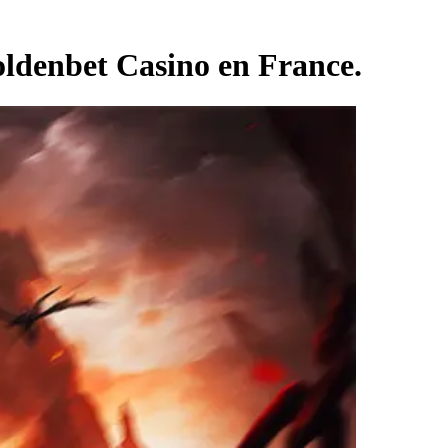
Goldenbet Casino en France.