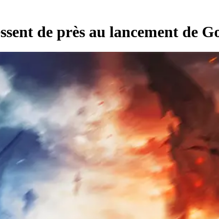
ressent de près au lancement de 