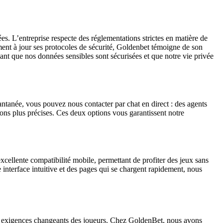
s. L’entreprise respecte des réglementations strictes en matière de
ement à jour ses protocoles de sécurité, Goldenbet témoigne de son
ant que nos données sensibles sont sécurisées et que notre vie privée
antanée, vous pouvez nous contacter par chat en direct : des agents
ons plus précises. Ces deux options vous garantissent notre
cellente compatibilité mobile, permettant de profiter des jeux sans
interface intuitive et des pages qui se chargent rapidement, nous
x exigences changeants des joueurs. Chez GoldenBet, nous avons