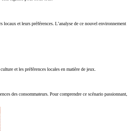
urs locaux et leurs préférences. L’analyse de ce nouvel environnement
ulture et les préférences locales en matière de jeux.
férences des consommateurs. Pour comprendre ce scénario passionnant,