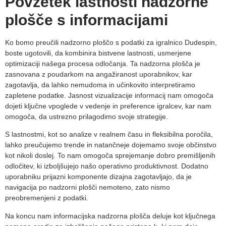
Povzetek lastnosti nadzorne
plošče s informacijami
Ko bomo preučili nadzorno ploščo s podatki za igralnico Dudespin,
boste ugotovili, da kombinira bistvene lastnosti, usmerjene
optimizaciji našega procesa odločanja. Ta nadzorna plošča je
zasnovana z poudarkom na angažiranost uporabnikov, kar
zagotavlja, da lahko nemudoma in učinkovito interpretiramo
zapletene podatke. Jasnost vizualizacije informacij nam omogoča
dojeti ključne vpoglede v vedenje in preference igralcev, kar nam
omogoča, da ustrezno prilagodimo svoje strategije.
S lastnostmi, kot so analize v realnem času in fleksibilna poročila,
lahko preučujemo trende in natančneje dojemamo svoje občinstvo
kot nikoli doslej. To nam omogoča sprejemanje dobro premišljenih
odločitev, ki izboljšujejo našo operativno produktivnost. Dodatno
uporabniku prijazni komponente dizajna zagotavljajo, da je
navigacija po nadzorni plošči nemoteno, zato nismo
preobremenjeni z podatki.
Na koncu nam informacijska nadzorna plošča deluje kot ključnega