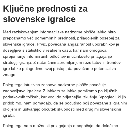
Ključne prednosti za
slovenske igralce
Med raziskovanjem informacijske nadzorne plošče lahko hitro
prepoznamo več pomembnih prednosti, prilagojenih posebej za
slovenske igralce. Prvič, povečana angažiranost uporabnikov je
dosegljiva s statistiko v realnem času, kar nam omogoča
sprejemanje informiranih odločitev in učinkovito prilagajanje
strategij igranja. Z natančnim spremljanjem rezultatov in trendov
igre lahko prilagodimo svoj pristop, da povečamo potencial za
zmago.
Poleg tega intuitivna zasnova nadzorne plošče povečuje
zadovoljstvo igralcev. Z lahkoto se lahko pomikamo po ključnih
podatkovnih točkah, kar vodi do prijetnejše izkušnje. Vpogledi, ki jih
pridobimo, nam pomagajo, da se počutimo bolj povezane z igralnim
okoljem in ustvarjajo občutek skupnosti med drugimi slovenskimi
igralci.
Poleg tega nam možnosti prilagajanja omogočajo, da določimo