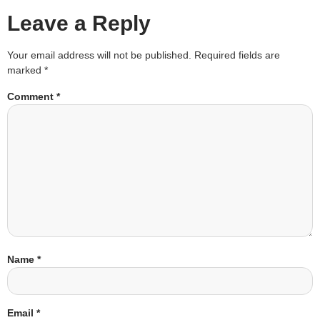
Leave a Reply
Your email address will not be published.
Required fields are
marked
*
Comment
*
Name
*
Email
*