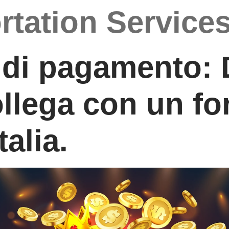
rtation Service
 di pagamento:
llega con un fo
talia.