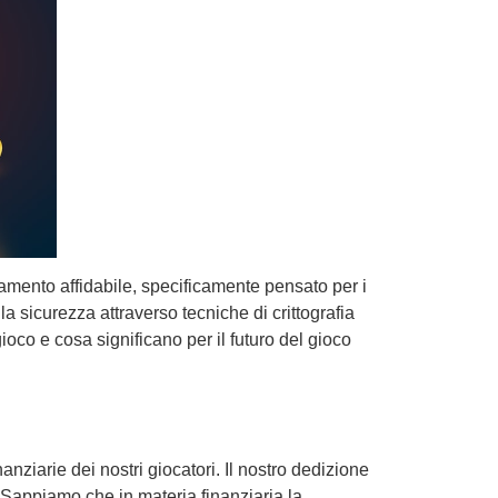
amento affidabile, specificamente pensato per i
a sicurezza attraverso tecniche di crittografia
co e cosa significano per il futuro del gioco
anziarie dei nostri giocatori. Il nostro dedizione
a. Sappiamo che in materia finanziaria la