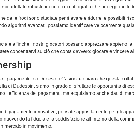
 adottato robusti protocolli di crittografia che proteggono le t
one delle frodi sono studiate per rilevare e ridurre le possibili r
o algoritmi avanzati, possiamo identificare velocemente qualsia
iale affinché i nostri giocatori possano apprezzare appieno la lo
 potete concentrarvi su ciò che conta davvero: giocare e vincere
nership
er i pagamenti con Dudespin Casino, è chiaro che questa collab
lla di Dudespin, siamo in grado di sfruttare le opportunità di 
mo l’efficienza dei pagamenti, ma acquisiamo anche dati di merc
ni di pagamento innovative, pensate appositamente per gli appas
omuovendo la fiducia e la soddisfazione all’interno della communit
i un mercato in movimento.