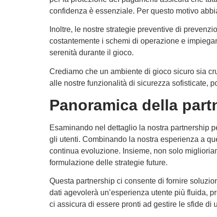
confidenza è essenziale. Per questo motivo abbiamo
Inoltre, le nostre strategie preventive di prevenzi
costantemente i schemi di operazione e impiegand
serenità durante il gioco.
Crediamo che un ambiente di gioco sicuro sia cruc
alle nostre funzionalità di sicurezza sofisticate,
Panoramica della part
Esaminando nel dettaglio la nostra partnership p
gli utenti. Combinando la nostra esperienza a que
continua evoluzione. Insieme, non solo miglioria
formulazione delle strategie future.
Questa partnership ci consente di fornire soluzio
dati agevolerà un’esperienza utente più fluida, pr
ci assicura di essere pronti ad gestire le sfide d