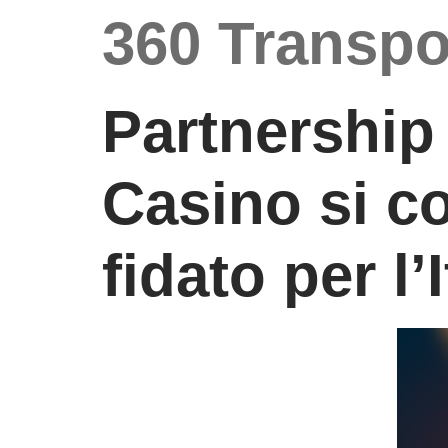
360 Transpo
Partnership
Casino si co
fidato per l’I