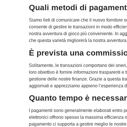
Quali metodi di pagament
Siamo lieti di comunicare che il nuovo fornitore s
consente di gestire le transazioni in modo efficien
nostra avventura di gioco più conveniente. In aggi
che questa varietà migliorerà la nostra avventura
È prevista una commission
Solitamente, le transazioni comportano dei oneri, 
loro obiettivo è fornire informazioni trasparenti e
gestione delle nostre finanze. Grazie a questa t
aggiornati e apprezziamo appieno l’esperienza d
Quanto tempo è necessari
I pagamenti sono generalmente elaborati entro p
elettronici offrono spesso la massima efficienza 
pagamento ci supporta a gestire meglio le nostre