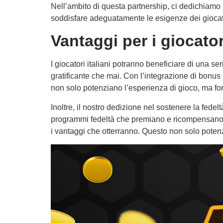
Nell’ambito di questa partnership, ci dedichiamo
soddisfare adeguatamente le esigenze dei giocatori
Vantaggi per i giocatori
I giocatori italiani potranno beneficiare di una s
gratificante che mai. Con l’integrazione di bonu
non solo potenziano l’esperienza di gioco, ma fo
Inoltre, il nostro dedizione nel sostenere la fedelt
programmi fedeltà che premiano e ricompensano c
i vantaggi che otterranno. Questo non solo potenz