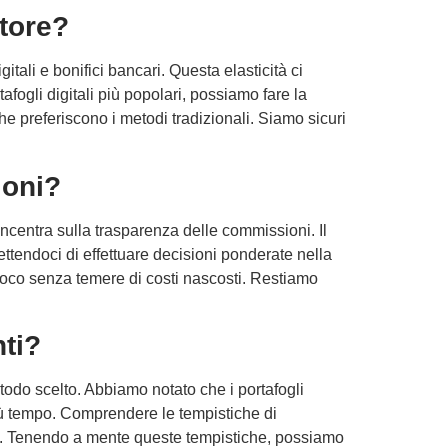
tore?
tali e bonifici bancari. Questa elasticità ci
afogli digitali più popolari, possiamo fare la
he preferiscono i metodi tradizionali. Siamo sicuri
ioni?
oncentra sulla trasparenza delle commissioni. Il
mettendoci di effettuare decisioni ponderate nella
ioco senza temere di costi nascosti. Restiamo
ti?
do scelto. Abbiamo notato che i portafogli
più tempo. Comprendere le tempistiche di
ure. Tenendo a mente queste tempistiche, possiamo