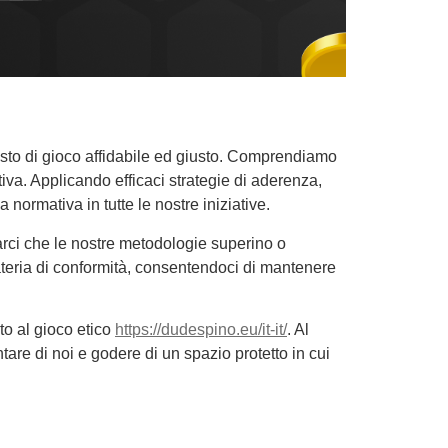
esto di gioco affidabile ed giusto. Comprendiamo
iva. Applicando efficaci strategie di aderenza,
normativa in tutte le nostre iniziative.
rarci che le nostre metodologie superino o
 materia di conformità, consentendoci di mantenere
to al gioco etico
https://dudespino.eu/it-it/
. Al
are di noi e godere di un spazio protetto in cui