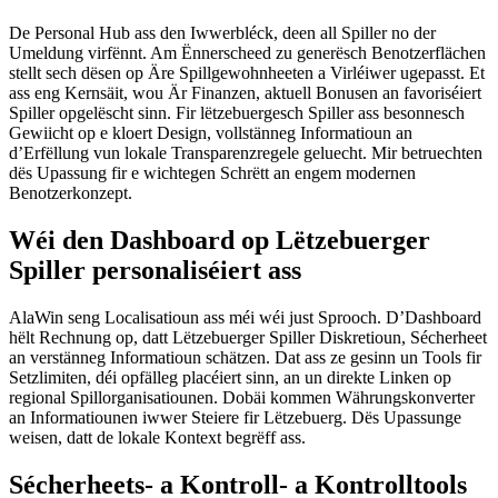
De Personal Hub ass den Iwwerbléck, deen all Spiller no der
Umeldung virfënnt. Am Ënnerscheed zu generësch Benotzerflächen
stellt sech dësen op Äre Spillgewohnheeten a Virléiwer ugepasst. Et
ass eng Kernsäit, wou Är Finanzen, aktuell Bonusen an favoriséiert
Spiller opgelëscht sinn. Fir lëtzebuergesch Spiller ass besonnesch
Gewiicht op e kloert Design, vollstänneg Informatioun an
d’Erfëllung vun lokale Transparenzregele geluecht. Mir betruechten
dës Upassung fir e wichtegen Schrëtt an engem modernen
Benotzerkonzept.
Wéi den Dashboard op Lëtzebuerger
Spiller personaliséiert ass
AlaWin seng Localisatioun ass méi wéi just Sprooch. D’Dashboard
hëlt Rechnung op, datt Lëtzebuerger Spiller Diskretioun, Sécherheet
an verstänneg Informatioun schätzen. Dat ass ze gesinn un Tools fir
Setzlimiten, déi opfälleg placéiert sinn, an un direkte Linken op
regional Spillorganisatiounen. Dobäi kommen Währungskonverter
an Informatiounen iwwer Steiere fir Lëtzebuerg. Dës Upassunge
weisen, datt de lokale Kontext begrëff ass.
Sécherheets- a Kontroll- a Kontrolltools