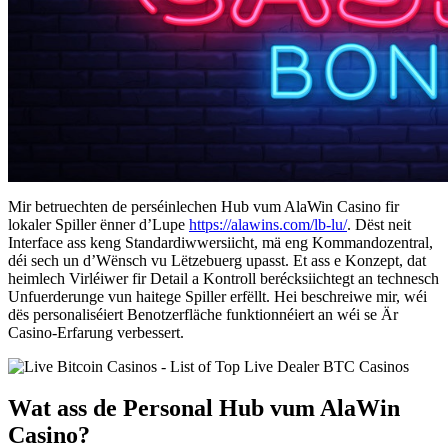
Mir betruechten de perséinlechen Hub vum AlaWin Casino fir
lokaler Spiller ënner d’Lupe
https://alawins.com/lb-lu/
. Dëst neit
Interface ass keng Standardiwwersiicht, mä eng Kommandozentral,
déi sech un d’Wënsch vu Lëtzebuerg upasst. Et ass e Konzept, dat
heimlech Virléiwer fir Detail a Kontroll berécksiichtegt an technesch
Unfuerderunge vun haitege Spiller erfëllt. Hei beschreiwe mir, wéi
dës personaliséiert Benotzerfläche funktionnéiert an wéi se Är
Casino-Erfarung verbessert.
Wat ass de Personal Hub vum AlaWin
Casino?