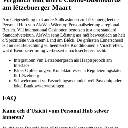
am lëtzebuerger Maart
Am Géigestellung mat anere Spillcasinoen zu Lëtzebuerg leet de
Personal Hub vun AlaWin Wäert op Personaliséierung a regional
Bezich. Vill international Casinonen benotzen just eng standard
Standardversioun. AlaWin seng Léisung ass méi beweeglech an hëlt
d’Spezifitéite vun eisem Land am Bléck. De gréissten Ënnerscheed
leit an der Beuechtung vu heemesche Konditiounen a Virschrëften,
wat d’Benotzererfarung verbessert a nach sécherer mécht.
Integratioun vun Lëtzebuergesch als Haaptsprooch am
Interface.
Kloer Opféierung vu Kontaktadressen a Reguléierungsdaten
fir Lëtzebuerg.
Schwéierpunkt vu Bezuelungsmethoden wéi Payconiq oder
lokal Bankiwwerweisungen.
FAQ
Kann ech d’Usiicht vum Personal Hub selwer
änneren?