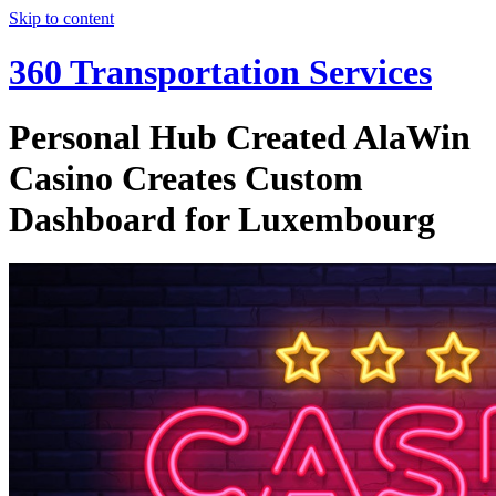
Skip to content
360 Transportation Services
Personal Hub Created AlaWin
Casino Creates Custom
Dashboard for Luxembourg