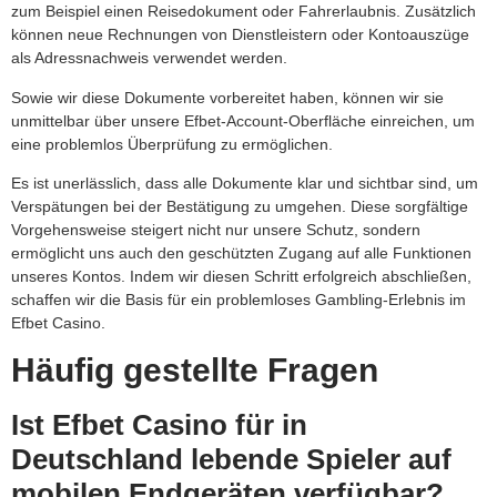
zum Beispiel einen Reisedokument oder Fahrerlaubnis. Zusätzlich
können neue Rechnungen von Dienstleistern oder Kontoauszüge
als Adressnachweis verwendet werden.
Sowie wir diese Dokumente vorbereitet haben, können wir sie
unmittelbar über unsere Efbet-Account-Oberfläche einreichen, um
eine problemlos Überprüfung zu ermöglichen.
Es ist unerlässlich, dass alle Dokumente klar und sichtbar sind, um
Verspätungen bei der Bestätigung zu umgehen. Diese sorgfältige
Vorgehensweise steigert nicht nur unsere Schutz, sondern
ermöglicht uns auch den geschützten Zugang auf alle Funktionen
unseres Kontos. Indem wir diesen Schritt erfolgreich abschließen,
schaffen wir die Basis für ein problemloses Gambling-Erlebnis im
Efbet Casino.
Häufig gestellte Fragen
Ist Efbet Casino für in
Deutschland lebende Spieler auf
mobilen Endgeräten verfügbar?