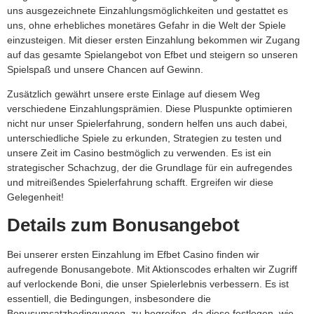
uns ausgezeichnete Einzahlungsmöglichkeiten und gestattet es
uns, ohne erhebliches monetäres Gefahr in die Welt der Spiele
einzusteigen. Mit dieser ersten Einzahlung bekommen wir Zugang
auf das gesamte Spielangebot von Efbet und steigern so unseren
Spielspaß und unsere Chancen auf Gewinn.
Zusätzlich gewährt unsere erste Einlage auf diesem Weg
verschiedene Einzahlungsprämien. Diese Pluspunkte optimieren
nicht nur unser Spielerfahrung, sondern helfen uns auch dabei,
unterschiedliche Spiele zu erkunden, Strategien zu testen und
unsere Zeit im Casino bestmöglich zu verwenden. Es ist ein
strategischer Schachzug, der die Grundlage für ein aufregendes
und mitreißendes Spielerfahrung schafft. Ergreifen wir diese
Gelegenheit!
Details zum Bonusangebot
Bei unserer ersten Einzahlung im Efbet Casino finden wir
aufregende Bonusangebote. Mit Aktionscodes erhalten wir Zugriff
auf verlockende Boni, die unser Spielerlebnis verbessern. Es ist
essentiell, die Bedingungen, insbesondere die
Bonusumsatzbedingungen, zu begreifen, da diese festlegen, wie