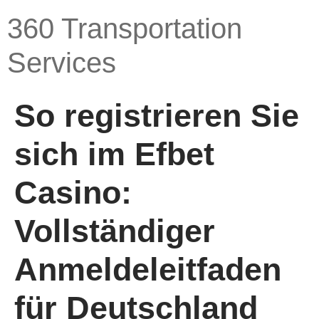
360 Transportation
Services
So registrieren Sie
sich im Efbet
Casino:
Vollständiger
Anmeldeleitfaden
für Deutschland