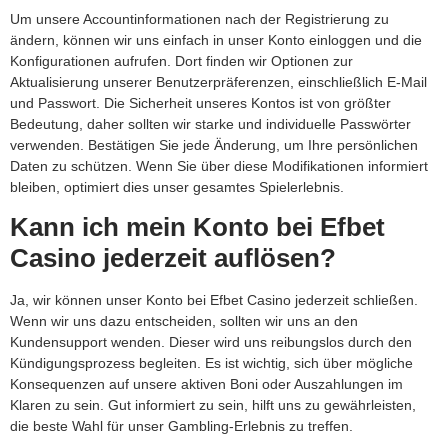
Um unsere Accountinformationen nach der Registrierung zu
ändern, können wir uns einfach in unser Konto einloggen und die
Konfigurationen aufrufen. Dort finden wir Optionen zur
Aktualisierung unserer Benutzerpräferenzen, einschließlich E-Mail
und Passwort. Die Sicherheit unseres Kontos ist von größter
Bedeutung, daher sollten wir starke und individuelle Passwörter
verwenden. Bestätigen Sie jede Änderung, um Ihre persönlichen
Daten zu schützen. Wenn Sie über diese Modifikationen informiert
bleiben, optimiert dies unser gesamtes Spielerlebnis.
Kann ich mein Konto bei Efbet
Casino jederzeit auflösen?
Ja, wir können unser Konto bei Efbet Casino jederzeit schließen.
Wenn wir uns dazu entscheiden, sollten wir uns an den
Kundensupport wenden. Dieser wird uns reibungslos durch den
Kündigungsprozess begleiten. Es ist wichtig, sich über mögliche
Konsequenzen auf unsere aktiven Boni oder Auszahlungen im
Klaren zu sein. Gut informiert zu sein, hilft uns zu gewährleisten,
die beste Wahl für unser Gambling-Erlebnis zu treffen.