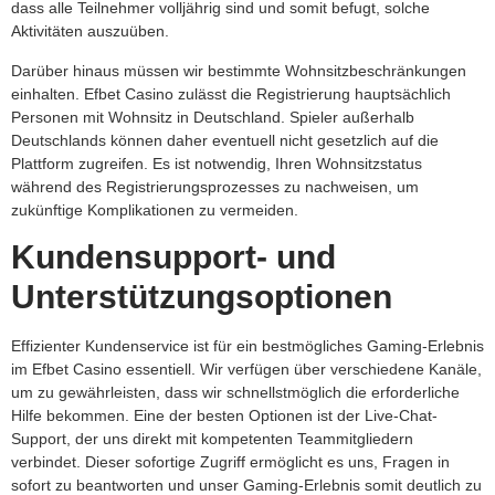
dass alle Teilnehmer volljährig sind und somit befugt, solche
Aktivitäten auszuüben.
Darüber hinaus müssen wir bestimmte Wohnsitzbeschränkungen
einhalten. Efbet Casino zulässt die Registrierung hauptsächlich
Personen mit Wohnsitz in Deutschland. Spieler außerhalb
Deutschlands können daher eventuell nicht gesetzlich auf die
Plattform zugreifen. Es ist notwendig, Ihren Wohnsitzstatus
während des Registrierungsprozesses zu nachweisen, um
zukünftige Komplikationen zu vermeiden.
Kundensupport- und
Unterstützungsoptionen
Effizienter Kundenservice ist für ein bestmögliches Gaming-Erlebnis
im Efbet Casino essentiell. Wir verfügen über verschiedene Kanäle,
um zu gewährleisten, dass wir schnellstmöglich die erforderliche
Hilfe bekommen. Eine der besten Optionen ist der Live-Chat-
Support, der uns direkt mit kompetenten Teammitgliedern
verbindet. Dieser sofortige Zugriff ermöglicht es uns, Fragen in
sofort zu beantworten und unser Gaming-Erlebnis somit deutlich zu