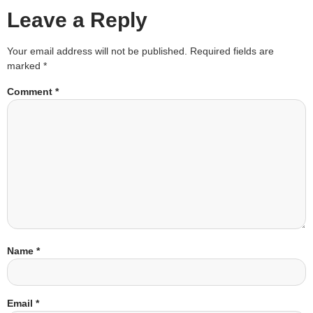
Leave a Reply
Your email address will not be published.
Required fields are
marked
*
Comment
*
Name
*
Email
*