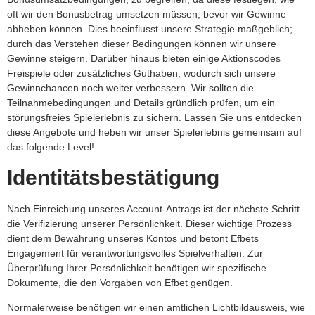
oft wir den Bonusbetrag umsetzen müssen, bevor wir Gewinne
abheben können. Dies beeinflusst unsere Strategie maßgeblich;
durch das Verstehen dieser Bedingungen können wir unsere
Gewinne steigern. Darüber hinaus bieten einige Aktionscodes
Freispiele oder zusätzliches Guthaben, wodurch sich unsere
Gewinnchancen noch weiter verbessern. Wir sollten die
Teilnahmebedingungen und Details gründlich prüfen, um ein
störungsfreies Spielerlebnis zu sichern. Lassen Sie uns entdecken
diese Angebote und heben wir unser Spielerlebnis gemeinsam auf
das folgende Level!
Identitätsbestätigung
Nach Einreichung unseres Account-Antrags ist der nächste Schritt
die Verifizierung unserer Persönlichkeit. Dieser wichtige Prozess
dient dem Bewahrung unseres Kontos und betont Efbets
Engagement für verantwortungsvolles Spielverhalten. Zur
Überprüfung Ihrer Persönlichkeit benötigen wir spezifische
Dokumente, die den Vorgaben von Efbet genügen.
Normalerweise benötigen wir einen amtlichen Lichtbildausweis, wie