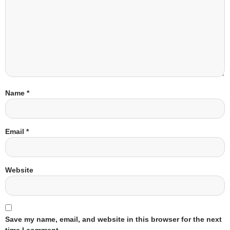
Name
*
Email
*
Website
Save my name, email, and website in this browser for the next
time I comment.