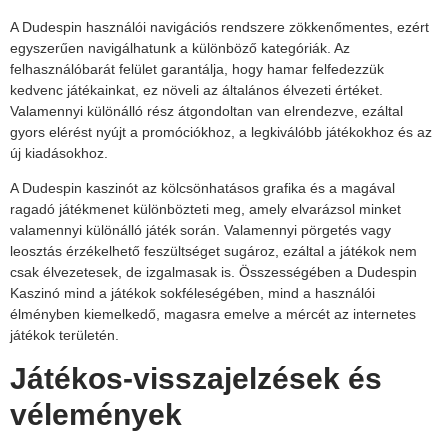
A Dudespin használói navigációs rendszere zökkenőmentes, ezért
egyszerűen navigálhatunk a különböző kategóriák. Az
felhasználóbarát felület garantálja, hogy hamar felfedezzük
kedvenc játékainkat, ez növeli az általános élvezeti értéket.
Valamennyi különálló rész átgondoltan van elrendezve, ezáltal
gyors elérést nyújt a promóciókhoz, a legkiválóbb játékokhoz és az
új kiadásokhoz.
A Dudespin kaszinót az kölcsönhatásos grafika és a magával
ragadó játékmenet különbözteti meg, amely elvarázsol minket
valamennyi különálló játék során. Valamennyi pörgetés vagy
leosztás érzékelhető feszültséget sugároz, ezáltal a játékok nem
csak élvezetesek, de izgalmasak is. Összességében a Dudespin
Kaszinó mind a játékok sokféleségében, mind a használói
élményben kiemelkedő, magasra emelve a mércét az internetes
játékok területén.
Játékos-visszajelzések és
vélemények