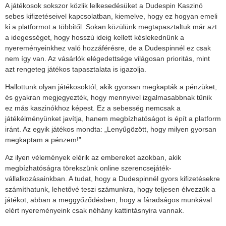
A játékosok sokszor közlik lelkesedésüket a Dudespin Kaszinó
sebes kifizetéseivel kapcsolatban, kiemelve, hogy ez hogyan emeli
ki a platformot a többitől. Sokan közülünk megtapasztaltuk már azt
a idegességet, hogy hosszú ideig kellett késlekednünk a
nyereményeinkhez való hozzáférésre, de a Dudespinnél ez csak
nem így van. Az vásárlók elégedettsége világosan prioritás, mint
azt rengeteg játékos tapasztalata is igazolja.
Hallottunk olyan játékosoktól, akik gyorsan megkapták a pénzüket,
és gyakran megjegyezték, hogy mennyivel izgalmasabbnak tűnik
ez más kaszinókhoz képest. Ez a sebesség nemcsak a
játékélményünket javítja, hanem megbízhatóságot is épít a platform
iránt. Az egyik játékos mondta: „Lenyűgözött, hogy milyen gyorsan
megkaptam a pénzem!”
Az ilyen vélemények elérik az embereket azokban, akik
megbízhatóságra törekszünk online szerencsejáték-
vállalkozásainkban. A tudat, hogy a Dudespinnél gyors kifizetésekre
számíthatunk, lehetővé teszi számunkra, hogy teljesen élvezzük a
játékot, abban a meggyőződésben, hogy a fáradságos munkával
elért nyereményeink csak néhány kattintásnyira vannak.