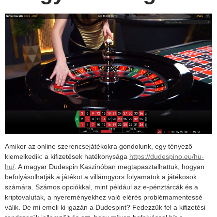
Amikor az online szerencsejátékokra gondolunk, egy tényező
kiemelkedik: a kifizetések hatékonysága
https://dudespino.eu/hu-
hu/
. A magyar Dudespin Kaszinóban megtapasztalhattuk, hogyan
befolyásolhatják a játékot a villámgyors folyamatok a játékosok
számára. Számos opciókkal, mint például az e-pénztárcák és a
kriptovaluták, a nyereményekhez való elérés problémamentessé
válik. De mi emeli ki igazán a Dudespint? Fedezzük fel a kifizetési