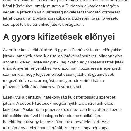
iránti hűségüket, amely mutatja a Dudespin elkötelezettségét a
védett, a játékban való jártasság növelését támogató környezet
létrehozása iránt. Általánosságban a Dudespin Kaszinó vezető
szerepet tölt be az online játékok világában.
A gyors kifizetések előnyei
Az online kaszinókból történő gyors kifizetések fontos előnyökkel
járnak, amelyek növelik az teljes játékélményünket. Mindannyian
azonnali kielégülésre vágyunk, leginkább egy sikeres asztali játék
után. A nyereményeinkhez való azonnali hozzáférés megengedi
számunkra, hogy teljesen élvezhessük játékunk gyümölcsét,
megszüntetve a szorongást, amely rendszerint kíséri a
pénzeszközök átutalására való várakozást.
Ezenkívül a pénzügyi hatékonyság kulcsfontosságú szerepet
játszik. A sebes kifizetések megkönnyítik a bankrollunk okos
kezelését. A siker és a pénzeszközökhöz való hozzáférés közötti
idő csökkentésével felesleges késedelmek nélkül újra
befektethetjük vagy felhasználhatjuk a bevételeinket. Ez a
teljesítmény a bizalmat is erősíti, ismerve, hogy pénzügyi