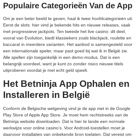
Populaire Categorieën Van de App
Om je een beter beeld te geven, haal ik twee hoofdcategorieën uit.
Eerst de slots: hier vind je bekende hits en nieuwe releases, vaak
met progressieve jackpots. Ten tweede het live casino: dit deel,
vooral van Evolution, biedt klassiekers zoals blackjack, roulette en
baccarat in meerdere varianten. Het aanbod is samengesteld voor
een internationale speler, maar past goed bij wat ik in België zie.
Alle spellen zijn toegankelijk in een demo-modus. Dat is een
belangrijk voordeel, want je kunt zo zonder risico nieuwe titels
uitproberen voordat je met echt geld speelt.
Het Betninja App Ophalen en
Installeren in België
Conform de Belgische wetgeving vind je de app niet in de Google
Play Store of Apple App Store. Je moet hem rechtstreeks van de
Betninja website downloaden. Dat is hier te lande een normale
werkwijze voor online casino’s. Voor Android-toestellen moet je
daarvoor installaties van onbekende bron toelaten. Dat vereist om