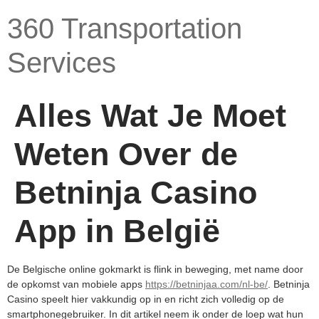
360 Transportation
Services
Alles Wat Je Moet
Weten Over de
Betninja Casino
App in België
De Belgische online gokmarkt is flink in beweging, met name door
de opkomst van mobiele apps
https://betninjaa.com/nl-be/
. Betninja
Casino speelt hier vakkundig op in en richt zich volledig op de
smartphonegebruiker. In dit artikel neem ik onder de loep wat hun