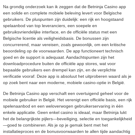
Na grondig onderzoek kan ik zeggen dat de Betninja Casino app
een solide en complete mobiele beleving levert voor Belgische
gebruikers. De pluspunten zijn duidelijk: een rijk en hoogstaand
spelaanbod van top leveranciers, een soepele en
gebruiksvriendelijke interface, en de officiële status met een
Belgische licentie als veiligheidsbasis. De bonussen zijn
concurrerend, maar vereisen, zoals gewoonlijk, om een kritische
beoordeling op de voorwaarden. De app functioneert technisch
goed en de support is adequaat. Aandachtspunten zijn het
downloadprocedure buiten de officiële app stores, wat voor
bepaalde gebruikers een drempel kan zijn, en de verplichte
verificatie vooraf. Deze app is absoluut het uitproberen waard als je
op zoek bent naar een moderne, mobiele casino-optie in België.
De Betninja Casino app verschaft een overtuigend geheel voor de
mobiele gebruiker in België. Het verenigt een officiële basis, een rijk
spelenaanbod en een weloverwogen gebruikerservaring in één
enkele applicatie. Geen enkel casino is ideaal, maar Betninja lukt
het de belangrijkste pijlers—beveiliging, selectie en toegankelijkheid
—goed te combineren. Als je op je gemak bent met het
installatieproces en de bonusvoorwaarden te allen tijde aandachtig