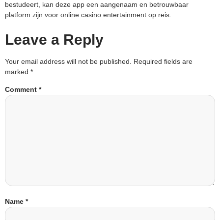
bestudeert, kan deze app een aangenaam en betrouwbaar
platform zijn voor online casino entertainment op reis.
Leave a Reply
Your email address will not be published.
Required fields are
marked
*
Comment
*
Name
*