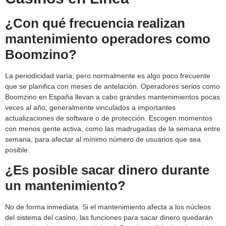
¿Con qué frecuencia realizan
mantenimiento operadores como
Boomzino?
La periodicidad varía, pero normalmente es algo poco frecuente
que se planifica con meses de antelación. Operadores serios como
Boomzino en España llevan a cabo grandes mantenimientos pocas
veces al año, generalmente vinculados a importantes
actualizaciones de software o de protección. Escogen momentos
con menos gente activa, como las madrugadas de la semana entre
semana, para afectar al mínimo número de usuarios que sea
posible.
¿Es posible sacar dinero durante
un mantenimiento?
No de forma inmediata. Si el mantenimiento afecta a los núcleos
del sistema del casino, las funciones para sacar dinero quedarán