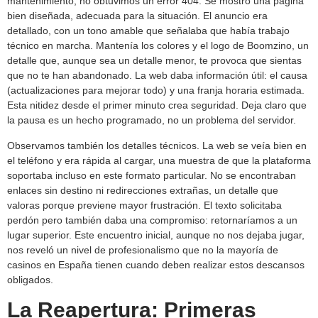
mantenimiento, no obtuvimos un error 404. Se mostró una página
bien diseñada, adecuada para la situación. El anuncio era
detallado, con un tono amable que señalaba que había trabajo
técnico en marcha. Mantenía los colores y el logo de Boomzino, un
detalle que, aunque sea un detalle menor, te provoca que sientas
que no te han abandonado. La web daba información útil: el causa
(actualizaciones para mejorar todo) y una franja horaria estimada.
Esta nitidez desde el primer minuto crea seguridad. Deja claro que
la pausa es un hecho programado, no un problema del servidor.
Observamos también los detalles técnicos. La web se veía bien en
el teléfono y era rápida al cargar, una muestra de que la plataforma
soportaba incluso en este formato particular. No se encontraban
enlaces sin destino ni redirecciones extrañas, un detalle que
valoras porque previene mayor frustración. El texto solicitaba
perdón pero también daba una compromiso: retornaríamos a un
lugar superior. Este encuentro inicial, aunque no nos dejaba jugar,
nos reveló un nivel de profesionalismo que no la mayoría de
casinos en España tienen cuando deben realizar estos descansos
obligados.
La Reapertura: Primeras