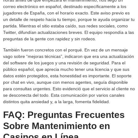
horas antes de que empezara el mantenimiento, nos llegó un
correo electrónico en español, destinado específicamente a los
jugadores de España, con el horario exacto. Este aviso previo es
un detalle de respeto hacia tu tiempo, porque te ayuda organizar tu
partida. Mientras el sitio estaba caído, sus redes sociales, como
Twitter, difundían actualizaciones breves. El equipo respondía a las
preguntas de la gente con rapidez y sin rodeos.
También fueron concretos con el porqué. En vez de un mensaje
vago sobre “mejoras técnicas”, indicaron que era una actualización
del software de los juegos y una revisión de seguridad. Para el
público español, que aprecia mucho tener una licencia y que sus
datos estén protegidos, esta honestidad es importante. El soporte
por chat en vivo, aunque con menos agentes, seguía disponible
para consultas urgentes. Esto evidenció que el servicio al cliente no
se desconecta del todo. Esta comunicación por varios canales
distintos quita ansiedad y, a la larga, fomenta fidelidad.
FAQ: Preguntas Frecuentes
Sobre Mantenimiento en
Casinos en Línea