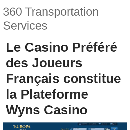
360 Transportation
Services
Le Casino Préféré
des Joueurs
Français constitue
la Plateforme
Wyns Casino