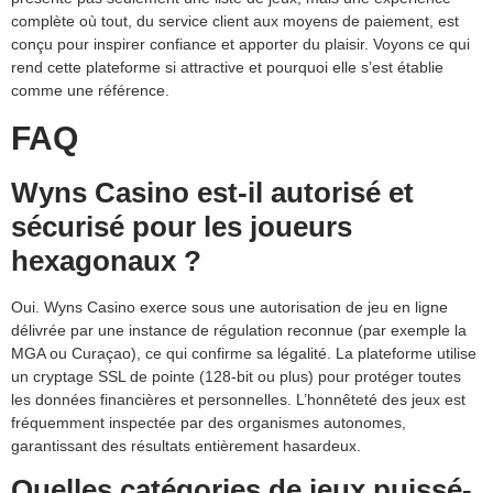
complète où tout, du service client aux moyens de paiement, est
conçu pour inspirer confiance et apporter du plaisir. Voyons ce qui
rend cette plateforme si attractive et pourquoi elle s’est établie
comme une référence.
FAQ
Wyns Casino est-il autorisé et
sécurisé pour les joueurs
hexagonaux ?
Oui. Wyns Casino exerce sous une autorisation de jeu en ligne
délivrée par une instance de régulation reconnue (par exemple la
MGA ou Curaçao), ce qui confirme sa légalité. La plateforme utilise
un cryptage SSL de pointe (128-bit ou plus) pour protéger toutes
les données financières et personnelles. L’honnêteté des jeux est
fréquemment inspectée par des organismes autonomes,
garantissant des résultats entièrement hasardeux.
Quelles catégories de jeux puissé-