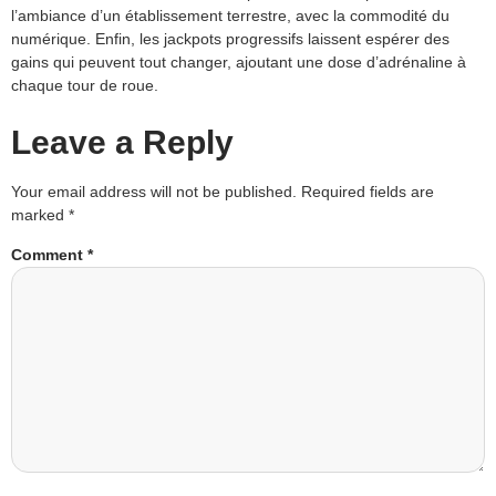
l’ambiance d’un établissement terrestre, avec la commodité du
numérique. Enfin, les jackpots progressifs laissent espérer des
gains qui peuvent tout changer, ajoutant une dose d’adrénaline à
chaque tour de roue.
Leave a Reply
Your email address will not be published.
Required fields are
marked
*
Comment
*