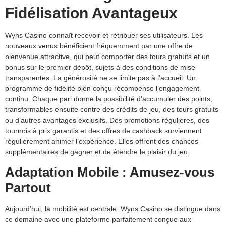
Fidélisation Avantageux
Wyns Casino connaît recevoir et rétribuer ses utilisateurs. Les
nouveaux venus bénéficient fréquemment par une offre de
bienvenue attractive, qui peut comporter des tours gratuits et un
bonus sur le premier dépôt, sujets à des conditions de mise
transparentes. La générosité ne se limite pas à l’accueil. Un
programme de fidélité bien conçu récompense l’engagement
continu. Chaque pari donne la possibilité d’accumuler des points,
transformables ensuite contre des crédits de jeu, des tours gratuits
ou d’autres avantages exclusifs. Des promotions régulières, des
tournois à prix garantis et des offres de cashback surviennent
régulièrement animer l’expérience. Elles offrent des chances
supplémentaires de gagner et de étendre le plaisir du jeu.
Adaptation Mobile : Amusez-vous
Partout
Aujourd’hui, la mobilité est centrale. Wyns Casino se distingue dans
ce domaine avec une plateforme parfaitement conçue aux