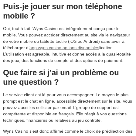
Puis-je jouer sur mon téléphone
mobile ?
Oui, tout à fait. Wyns Casino est intégralement conçu pour le
mobile. Vous pouvez accéder directement au site via le navigateur
de votre mobile ou tablette tactile (iOS ou Android) sans avoir à
télécharger d’
app wyns casino options disponibles
lication.
L’utilisation est agréable, intuitive et donne accès à la quasi-totalité
des jeux, des fonctions de compte et des options de paiement.
Que faire si j’ai un problème ou
une question ?
Le service client est là pour vous accompagner. Le moyen le plus
prompt est le chat en ligne, accessible directement sur le site. Vous
pouvez aussi les solliciter par email. L’groupe de support est
compétente et disponible en français. Elle réagit à vos questions
techniques, financières ou relatives au jeu contrôlé.
Wyns Casino s’est donc affirmé comme le choix de prédilection des