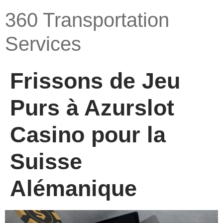
360 Transportation
Services
Frissons de Jeu
Purs à Azurslot
Casino pour la
Suisse
Alémanique