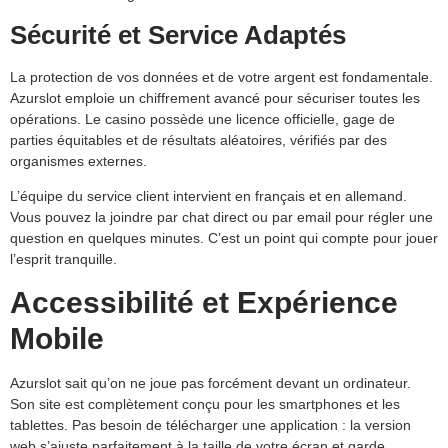
Sécurité et Service Adaptés
La protection de vos données et de votre argent est fondamentale.
Azurslot emploie un chiffrement avancé pour sécuriser toutes les
opérations. Le casino possède une licence officielle, gage de
parties équitables et de résultats aléatoires, vérifiés par des
organismes externes.
L’équipe du service client intervient en français et en allemand.
Vous pouvez la joindre par chat direct ou par email pour régler une
question en quelques minutes. C’est un point qui compte pour jouer
l’esprit tranquille.
Accessibilité et Expérience
Mobile
Azurslot sait qu’on ne joue pas forcément devant un ordinateur.
Son site est complètement conçu pour les smartphones et les
tablettes. Pas besoin de télécharger une application : la version
web s’ajuste parfaitement à la taille de votre écran et garde