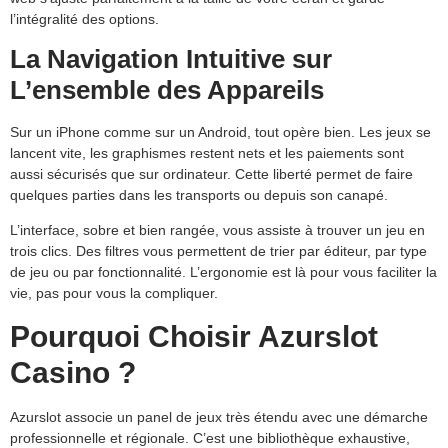
l’intégralité des options.
La Navigation Intuitive sur
L’ensemble des Appareils
Sur un iPhone comme sur un Android, tout opère bien. Les jeux se
lancent vite, les graphismes restent nets et les paiements sont
aussi sécurisés que sur ordinateur. Cette liberté permet de faire
quelques parties dans les transports ou depuis son canapé.
L’interface, sobre et bien rangée, vous assiste à trouver un jeu en
trois clics. Des filtres vous permettent de trier par éditeur, par type
de jeu ou par fonctionnalité. L’ergonomie est là pour vous faciliter la
vie, pas pour vous la compliquer.
Pourquoi Choisir Azurslot
Casino ?
Azurslot associe un panel de jeux très étendu avec une démarche
professionnelle et régionale. C’est une bibliothèque exhaustive,