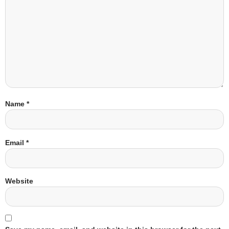
Name
*
Email
*
Website