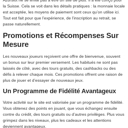
la Suisse. Cela se voit dans les détails pratiques : la monnaie locale
est acceptée, les moyens de paiement sont ceux qu’on utilise ici.
Tout est fait pour que l’expérience, de l’inscription au retrait, se
passe naturellement.
Promotions et Récompenses Sur
Mesure
Les nouveaux joueurs reçoivent une offre de bienvenue, souvent
un bonus sur leur premier versement. Les habitués ne sont pas
laissés de côté, avec des tours gratuits, des cashbacks ou des
défis à relever chaque mois. Ces promotions offrent une raison de
plus de jouer et d’essayer de nouveaux jeux.
Un Programme de Fidélité Avantageux
Votre activité sur le site est valorisée par un programme de fidélité.
Vous obtenez des points en jouant, que vous échangez ensuite
contre du crédit, des tours gratuits ou d’autres privilèges. Plus vous
grimpez dans les niveaux, plus les cadeaux et les attentions
deviennent avantageux.