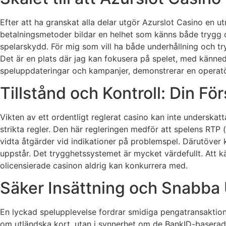
Efter att ha granskat alla delar utgör Azurslot Casino en u
betalningsmetoder bildar en helhet som känns både trygg 
spelarskydd. För mig som vill ha både underhållning och tr
Det är en plats där jag kan fokusera på spelet, med känne
speluppdateringar och kampanjer, demonstrerar en operatö
Tillstånd och Kontroll: Din För
Vikten av ett ordentligt reglerat casino kan inte underskatta
strikta regler. Den här regleringen medför att spelens RTP 
vidta åtgärder vid indikationer på problemspel. Därutöver
uppstår. Det trygghetssystemet är mycket värdefullt. Att känn
olicensierade casinon aldrig kan konkurrera med.
Säker Insättning och Snabba 
En lyckad spelupplevelse fordrar smidiga pengatransaktione
om utländska kort, utan i synnerhet om de BankID-baserade 