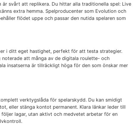
r svårt att replikera. Du hittar alla traditionella spel: Live
ket känns extra hemma. Spelproducenter som Evolution och
ibehåller flödet uppe och passar den nutida spelaren som
 i ditt eget hastighet, perfekt för att testa strategier.
g noterade att många av de digitala roulette- och
ala insatserna är tillräckligt höga för den som önskar mer
 komplett verktygslåda för spelarskydd. Du kan smidigt
t, eller stänga kontot permanent. Klara länkar leder till
följer lagar, utan aktivt och medvetet arbetar för en
lvkontroll.