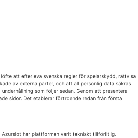
löfte att efterleva svenska regler för spelarskydd, rättvisa
ade av externa parter, och att all personlig data säkras
l underhållning som följer sedan. Genom att presentera
de sidor. Det etablerar förtroende redan från första
rslot har plattformen varit tekniskt tillförlitlig.