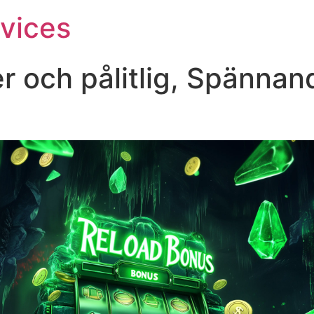
vices
r och pålitlig, Spännan