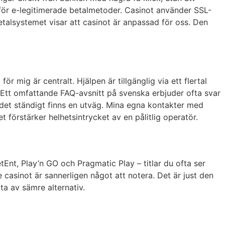
för e-legitimerade betalmetoder. Casinot använder SSL-
talsystemet visar att casinot är anpassad för oss. Den
r mig är centralt. Hjälpen är tillgänglig via ett flertal
 Ett omfattande FAQ-avsnitt på svenska erbjuder ofta svar
 det ständigt finns en utväg. Mina egna kontakter med
t förstärker helhetsintrycket av en pålitlig operatör.
tEnt, Play’n GO och Pragmatic Play – titlar du ofta ser
 casinot är sannerligen något att notera. Det är just den
ta av sämre alternativ.