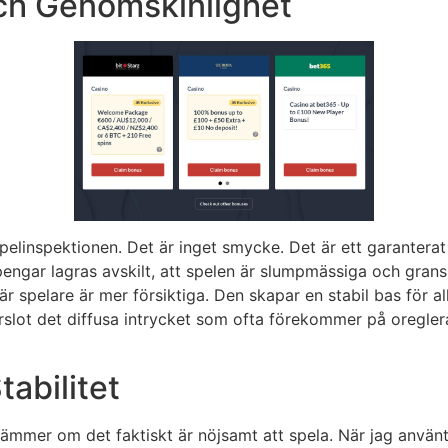
och Genomskinlighet
Spelinspektionen. Det är inget smycke. Det är ett garanterat 
engar lagras avskilt, att spelen är slumpmässiga och gransk
spelare är mer försiktiga. Den skapar en stabil bas för al
slot det diffusa intrycket som ofta förekommer på oreglera
abilitet
er om det faktiskt är nöjsamt att spela. När jag använt Azu