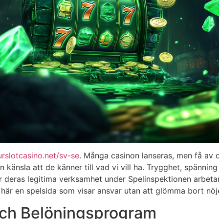
urslotcasino.net/sv-se
. Många casinon lanseras, men få av 
en känsla att de känner till vad vi vill ha. Trygghet, spänni
r deras legitima verksamhet under Spelinspektionen arbetar
här en spelsida som visar ansvar utan att glömma bort nöj
ch Belöningsprogram