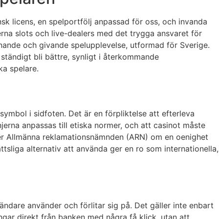
sk licens, en spelportfölj anpassad för oss, och invanda
na slots och live-dealers med det trygga ansvaret för
nnande och givande spelupplevelse, utformad för Sverige.
tändigt bli bättre, synligt i återkommande
a spelare.
symbol i sidfoten. Det är en förpliktelse att efterleva
njerna anpassas till etiska normer, och att casinot måste
 eller Allmänna reklamationsnämnden (ARN) om en oenighet
ttsliga alternativ att använda ger en ro som internationella,
dare använder och förlitar sig på. Det gäller inte enbart
gar direkt från banken med några få klick, utan att