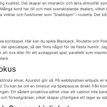
hög kvalitet. Det skapar en interaktiv och äkta atmosfär som ä
er. Många bord har till och med svensktalande dealers, vil
ra vinklar och funktioner som “Snabbspin” i roulette. Det b
ala bordsspel. Här kan du spela Blackjack, Roulette och Poker
del specialspel, så det finns något för de flesta humör. Ja
 att öva eller för ett avslappnat spel, parallellt som maxim
lare.
Fokus
 största allvar. Azurslot gör så. På webbplatsen erbjuds en
d. Du kan be om en timeout via Spelpaus.se direkt från konto
n. Ett sådant proaktiva sättet visar att casinot inte bara 
h förlustgränser, vilket skapar ytterligare ett lager av sjä