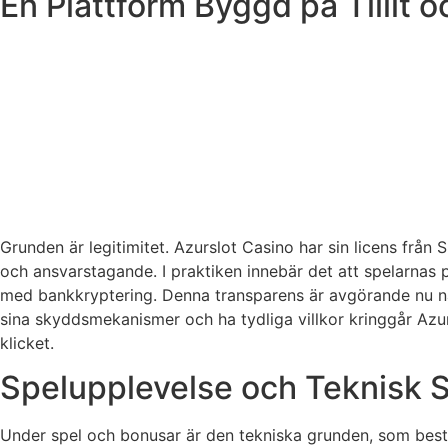
En Plattform Byggd på Tillit 
Grunden är legitimitet. Azurslot Casino har sin licens från 
och ansvarstagande. I praktiken innebär det att spelarnas p
med bankkryptering. Denna transparens är avgörande nu när 
sina skyddsmekanismer och ha tydliga villkor kringgår Azur
klicket.
Spelupplevelse och Teknisk St
Under spel och bonusar är den tekniska grunden, som bestämm