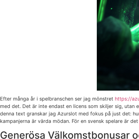
Efter många år i spelbranschen ser jag mönstret
https://az
med det. Det är inte endast en licens som skiljer sig, utan 
denna text granskar jag Azurslot med fokus på just det: hu
kampanjerna är värda mödan. För en svensk spelare är det 
Generösa Välkomstbonusar o