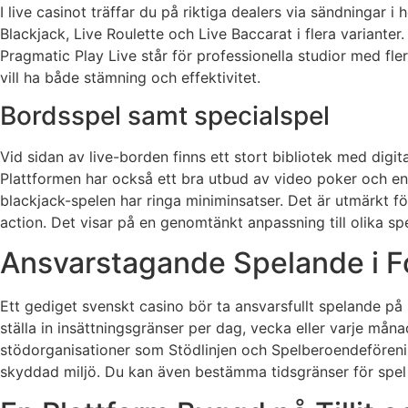
I live casinot träffar du på riktiga dealers via sändningar i 
Blackjack, Live Roulette och Live Baccarat i flera variant
Pragmatic Play Live står för professionella studior med fle
vill ha både stämning och effektivitet.
Bordsspel samt specialspel
Vid sidan av live-borden finns ett stort bibliotek med digit
Plattformen har också ett bra utbud av video poker och en 
blackjack-spelen har ringa miniminsatser. Det är utmärkt för
action. Det visar på en genomtänkt anpassning till olika spe
Ansvarstagande Spelande i 
Ett gediget svenskt casino bör ta ansvarsfullt spelande på
ställa in insättningsgränser per dag, vecka eller varje måna
stödorganisationer som Stödlinjen och Spelberoendeföreninge
skyddad miljö. Du kan även bestämma tidsgränser för spel oc