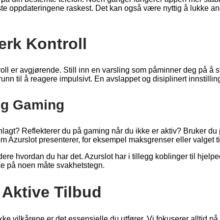
siste oppdateringene raskest. Det kan også være nyttig å lukke and
rk Kontroll
troll er avgjørende. Still inn en varsling som påminner deg på å
unn til å reagere impulsivt. En avslappet og disiplinert innstilli
lig Gaming
t? Reflekterer du på gaming når du ikke er aktiv? Bruker du peng
om Azurslot presenterer, for eksempel maksgrenser eller valget ti
re hvordan du har det. Azurslot har i tillegg koblinger til hjel
kke på noen måte svakhetstegn.
Aktive Tilbud
ke vilkårene er det essensielle du utfører. Vi fokuserer alltid p