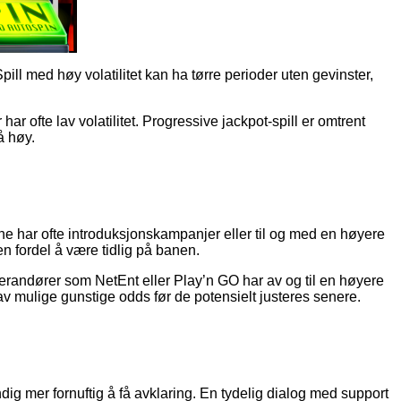
pill med høy volatilitet kan ha tørre perioder uten gevinster,
har ofte lav volatilitet. Progressive jackpot-spill er omtrent
å høy.
ene har ofte introduksjonskampanjer eller til og med en høyere
 fordel å være tidlig på banen.
everandører som NetEnt eller Play’n GO har av og til en høyere
 av mulige gunstige odds før de potensielt justeres senere.
dig mer fornuftig å få avklaring. En tydelig dialog med support