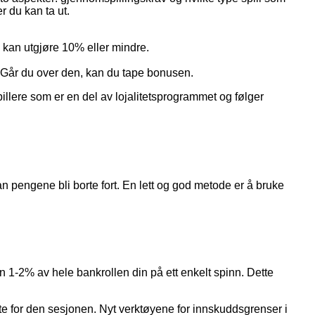
 du kan ta ut.
k kan utgjøre 10% eller mindre.
 Går du over den, kan du tape bonusen.
llere som er en del av lojalitetsprogrammet og følger
kan pengene bli borte fort. En lett og god metode er å bruke
enn 1-2% av hele bankrollen din på ett enkelt spinn. Dette
atte for den sesjonen. Nyt verktøyene for innskuddsgrenser i