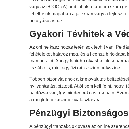
vagy az eCOGRA) auditálják a random szám generá
fellelhetők magában a játékban vagy a fejlesztő 
befolyásolásnak.
Gyakori Tévhitek a V
Az online kaszinózás terén sok tévhit van. Példá
feltételeket határoz meg, és a licensz birtoklása
manipulálni. Ahogy fentebb olvashattuk, a harmadi
tisztább is, mint egy fizikai kaszinó helyszíne.
Többen bizonytalanok a kriptovalutás befizetése
nyilvántartást biztosít. Attól sem kell félni, ho
naplózva van, így minden rekonstruálható. Ezen 
a megfelelő kaszinó kiválasztására.
Pénzügyi Biztonságoss
A pénzügyi tranzakciók óvása az online szerencse