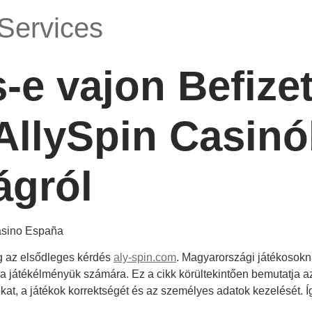
 Services
-e vajon Befizet
 AllySpin Casin
ágról
g az elsődleges kérdés
aly-spin.com
. Magyarországi játékosokn
 a játékélményük számára. Ez a cikk körültekintően bemutatja az
okat, a játékok korrektségét és az személyes adatok kezelését. 