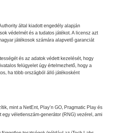
thority által kiadott engedély alapján
osok védelmét és a tudatos játékot. A licensz azt
 magyar játékosok számára alapvető garanciát
sztességét és az adatok védett kezelését, hogy
ivatalos felügyelet úgy értelmezhető, hogy a
tos, ha több országból álló játékosként
ítik, mint a NetEnt, Play’n GO, Pragmatic Play és
kot egy véletlenszám-generátor (RNG) vezérel, ami
gy független tesztcégek (például az iTech Labs