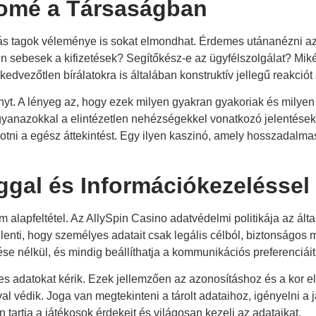
nomé a Társaságban
 más tagok véleménye is sokat elmondhat. Érdemes utánanézni a
n sebesek a kifizetések? Segítőkész-e az ügyfélszolgálat? Miké
edvezőtlen bírálatokra is általában konstruktív jellegű reakciót
yt. A lényeg az, hogy ezek milyen gyakran gyakoriak és milye
anazokkal a elintézetlen nehézségekkel vonatkozó jelentések v
ni a egész áttekintést. Egy ilyen kaszinó, amely hosszadalmas é
gal és Információkezeléssel
alapfeltétel. Az AllySpin Casino adatvédelmi politikája az ál
enti, hogy személyes adatait csak legális célból, biztonságos 
e nélkül, és mindig beállíthatja a kommunikációs preferenciáit
es adatokat kérik. Ezek jellemzően az azonosításhoz és a kor 
val védik. Joga van megtekinteni a tárolt adataihoz, igényelni a j
en tartja a játékosok érdekeit és világosan kezeli az adataikat.