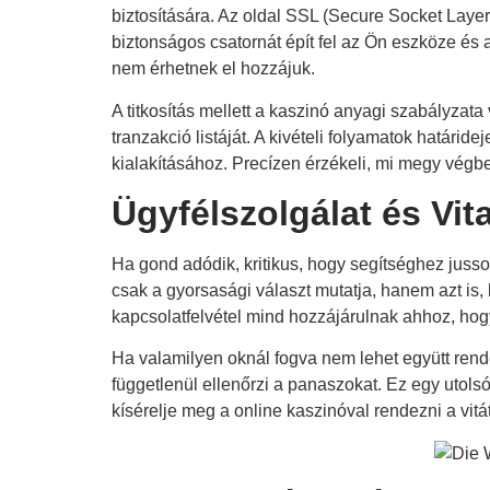
biztosítására. Az oldal SSL (Secure Socket Layer)
biztonságos csatornát épít fel az Ön eszköze és 
nem érhetnek el hozzájuk.
A titkosítás mellett a kaszinó anyagi szabályzata
tranzakció listáját. A kivételi folyamatok határide
kialakításához. Precízen érzékeli, mi megy végbe 
Ügyfélszolgálat és Vi
Ha gond adódik, kritikus, hogy segítséghez jusso
csak a gyorsasági választ mutatja, hanem azt is
kapcsolatfelvétel mind hozzájárulnak ahhoz, h
Ha valamilyen oknál fogva nem lehet együtt rende
függetlenül ellenőrzi a panaszokat. Ez egy utols
kísérelje meg a online kaszinóval rendezni a vitá