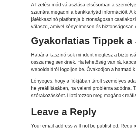
A fizetési mód választása elsősorban a személyes
számára megadni a bankkártyád információit. A kr
játékkaszinó platformja biztonságosan csatlakozi
válaszd, amivel kényelmesen és biztonságosan 
Gyakorlatias Tippek 
Habár a kaszinó sok mindent megtesz a biztonság
ossza meg senkinek. Ha lehetőség van rá, kapcsol
weboldaláról logoljon be. Óvakodjon a harmadik f
Lényeges, hogy a fiókjában tárolt személyes adat
helyreállításában, ha valami probléma adódna. Ta
szórakozásként. Határozzon meg magának reális k
Leave a Reply
Your email address will not be published.
Requir