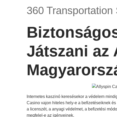
360 Transportation
Biztonságos
Játszani az
Magyarorsz
Internetes kaszinó keresésekor a védelem mindi
Casino vajon hiteles hely-e a befizetéseiknek és
a licenszét, a anyagi védelmet, a befizetési mód
megfelel-e az igényeinek.