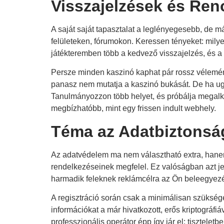
Visszajelzések és Re
A saját saját tapasztalat a leglényegesebb, de
felületeken, fórumokon. Keressen tényeket: milye
játékteremben több a kedvező visszajelzés, és a k
Persze minden kaszinó kaphat pár rossz vélemén
panasz nem mutatja a kaszinó bukását. De ha ugy
Tanulmányozzon több helyet, és próbálja megalkot
megbízhatóbb, mint egy frissen indult webhely.
Téma az Adatbiztonság
Az adatvédelem ma nem választható extra, hanem 
rendelkezéseinek megfelel. Ez valóságban azt jel
harmadik feleknek reklámcélra az Ön beleegyezés
A regisztráció során csak a minimálisan szükség
információkat a már hivatkozott, erős kriptográfiá
professzionális operátor épp így jár el: tiszteletb