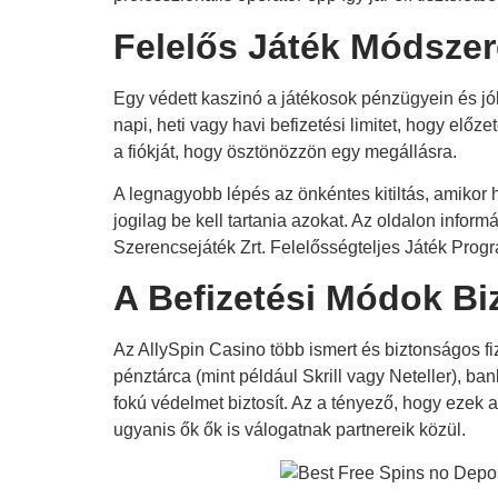
Felelős Játék Módszer
Egy védett kaszinó a játékosok pénzügyein és jó
napi, heti vagy havi befizetési limitet, hogy előz
a fiókját, hogy ösztönözzön egy megállásra.
A legnagyobb lépés az önkéntes kitiltás, amikor 
jogilag be kell tartania azokat. Az oldalon inform
Szerencsejáték Zrt. Felelősségteljes Játék Progra
A Befizetési Módok B
Az AllySpin Casino több ismert és biztonságos fi
pénztárca (mint például Skrill vagy Neteller), ba
fokú védelmet biztosít. Az a tényező, hogy ezek a
ugyanis ők ők is válogatnak partnereik közül.