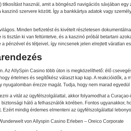
 titkosítást használ, amit a böngésző navigációs sávjában egy zá
a kaszinó szervere között. Így a bankkártya adatok vagy személ
 világos. Minden befizetést és kivételt részletesen dokumentáln
je is tisztán ki van feltüntetve, és a kaszinó próbál betartani az
a pénzével és tétjeivel, így nincsenek jelen elrejtett váratlan 
tarendezés
n. Az AllySpin Casino több úton is megközelíthető: élő csevegés
, hogy értelmes és segítőkész választ kap kap. A reakcióidők, 
ogy nyugalomban érezze magát. Tudja, hogy nem marad egyedül 
zni a vitát az ügyfélszolgálattal, akkor folyamodhat a Curaçao-i
ó biztonsági háló a felhasználók körében. Fontos ugyanakkor, ho
t. Ezért mindig érdemes elmenteni az ügyfélszolgálattal lebonyol