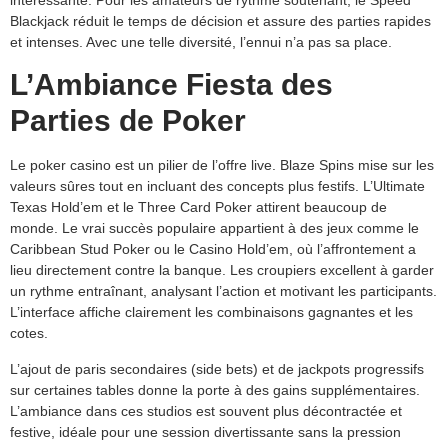
Blackjack réduit le temps de décision et assure des parties rapides
et intenses. Avec une telle diversité, l’ennui n’a pas sa place.
L’Ambiance Fiesta des
Parties de Poker
Le poker casino est un pilier de l’offre live. Blaze Spins mise sur les
valeurs sûres tout en incluant des concepts plus festifs. L’Ultimate
Texas Hold’em et le Three Card Poker attirent beaucoup de
monde. Le vrai succès populaire appartient à des jeux comme le
Caribbean Stud Poker ou le Casino Hold’em, où l’affrontement a
lieu directement contre la banque. Les croupiers excellent à garder
un rythme entraînant, analysant l’action et motivant les participants.
L’interface affiche clairement les combinaisons gagnantes et les
cotes.
L’ajout de paris secondaires (side bets) et de jackpots progressifs
sur certaines tables donne la porte à des gains supplémentaires.
L’ambiance dans ces studios est souvent plus décontractée et
festive, idéale pour une session divertissante sans la pression