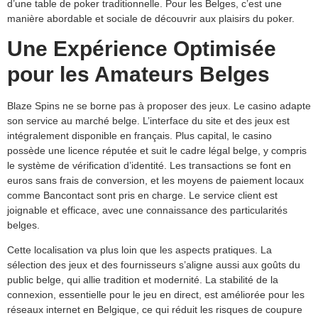
d’une table de poker traditionnelle. Pour les Belges, c’est une
manière abordable et sociale de découvrir aux plaisirs du poker.
Une Expérience Optimisée
pour les Amateurs Belges
Blaze Spins ne se borne pas à proposer des jeux. Le casino adapte
son service au marché belge. L’interface du site et des jeux est
intégralement disponible en français. Plus capital, le casino
possède une licence réputée et suit le cadre légal belge, y compris
le système de vérification d’identité. Les transactions se font en
euros sans frais de conversion, et les moyens de paiement locaux
comme Bancontact sont pris en charge. Le service client est
joignable et efficace, avec une connaissance des particularités
belges.
Cette localisation va plus loin que les aspects pratiques. La
sélection des jeux et des fournisseurs s’aligne aussi aux goûts du
public belge, qui allie tradition et modernité. La stabilité de la
connexion, essentielle pour le jeu en direct, est améliorée pour les
réseaux internet en Belgique, ce qui réduit les risques de coupure