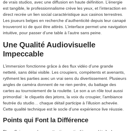
de vrais studios, avec une diffusion en haute définition. L’énergie
est tangible, le professionnalisme crève les yeux, et l’interaction en
direct recrée un lien social caractéristique aux casinos terrestres.
Les joueurs belges en recherche d’authenticité depuis leur canapé
trouveront ici de quoi être attirés. L’interface permet une navigation
intuitive, pour passer d’une table à l’autre sans peine.
Une Qualité Audiovisuelle
Impeccable
L’immersion fonctionne grâce à des flux vidéo d’une grande
netteté, sans délai visible. Les croupiers, compétents et avenants,
rythment les parties avec un vrai sens du divertissement. Plusieurs
angles de caméra donnent de ne rien perdre, du battage des
cartes au tournoiement de la roulette. Le son a un rôle tout aussi
primordial : le cliquetis des jetons, la voix du croupier, l’ambiance
feutrée du studio… chaque détail participe à l’illusion achevée.
Cette qualité technique est le socle d’une expérience live réussie.
Points qui Font la Différence