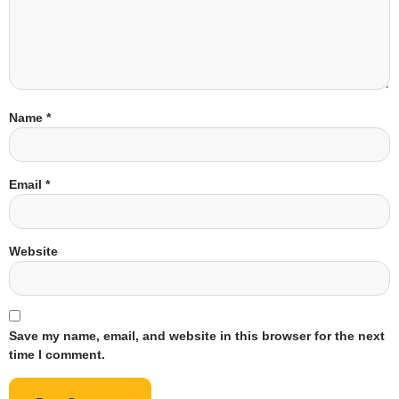
Name
*
Email
*
Website
Save my name, email, and website in this browser for the next
time I comment.