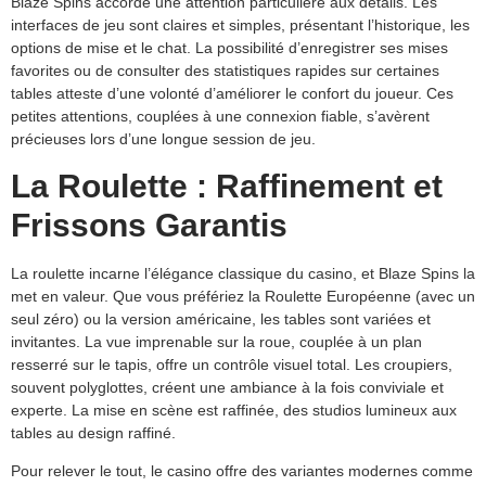
Blaze Spins accorde une attention particulière aux détails. Les
interfaces de jeu sont claires et simples, présentant l’historique, les
options de mise et le chat. La possibilité d’enregistrer ses mises
favorites ou de consulter des statistiques rapides sur certaines
tables atteste d’une volonté d’améliorer le confort du joueur. Ces
petites attentions, couplées à une connexion fiable, s’avèrent
précieuses lors d’une longue session de jeu.
La Roulette : Raffinement et
Frissons Garantis
La roulette incarne l’élégance classique du casino, et Blaze Spins la
met en valeur. Que vous préfériez la Roulette Européenne (avec un
seul zéro) ou la version américaine, les tables sont variées et
invitantes. La vue imprenable sur la roue, couplée à un plan
resserré sur le tapis, offre un contrôle visuel total. Les croupiers,
souvent polyglottes, créent une ambiance à la fois conviviale et
experte. La mise en scène est raffinée, des studios lumineux aux
tables au design raffiné.
Pour relever le tout, le casino offre des variantes modernes comme