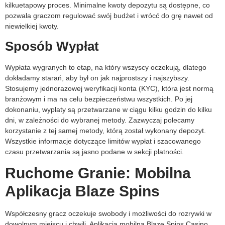
kilkuetapowy proces. Minimalne kwoty depozytu są dostępne, co
pozwala graczom regulować swój budżet i wrócć do grę nawet od
niewielkiej kwoty.
Sposób Wypłat
Wypłata wygranych to etap, na który wszyscy oczekują, dlatego
dokładamy starań, aby był on jak najprostszy i najszybszy.
Stosujemy jednorazowej weryfikacji konta (KYC), która jest normą
branżowym i ma na celu bezpieczeństwu wszystkich. Po jej
dokonaniu, wypłaty są przetwarzane w ciągu kilku godzin do kilku
dni, w zależności do wybranej metody. Zazwyczaj polecamy
korzystanie z tej samej metody, którą został wykonany depozyt.
Wszystkie informacje dotyczące limitów wypłat i szacowanego
czasu przetwarzania są jasno podane w sekcji płatności.
Ruchome Granie: Mobilna
Aplikacja Blaze Spins
Współczesny gracz oczekuje swobody i możliwości do rozrywki w
dowolnym miejscu i chwili. Aplikacja mobilna Blaze Spins Casino