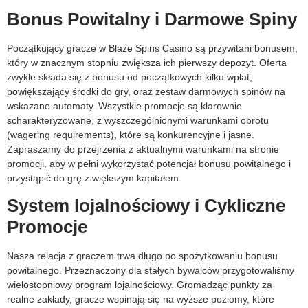
Bonus Powitalny i Darmowe Spiny
Początkujący gracze w Blaze Spins Casino są przywitani bonusem,
który w znacznym stopniu zwiększa ich pierwszy depozyt. Oferta
zwykle składa się z bonusu od początkowych kilku wpłat,
powiększający środki do gry, oraz zestaw darmowych spinów na
wskazane automaty. Wszystkie promocje są klarownie
scharakteryzowane, z wyszczególnionymi warunkami obrotu
(wagering requirements), które są konkurencyjne i jasne.
Zapraszamy do przejrzenia z aktualnymi warunkami na stronie
promocji, aby w pełni wykorzystać potencjał bonusu powitalnego i
przystąpić do grę z większym kapitałem.
System lojalnościowy i Cykliczne
Promocje
Nasza relacja z graczem trwa długo po spożytkowaniu bonusu
powitalnego. Przeznaczony dla stałych bywalców przygotowaliśmy
wielostopniowy program lojalnościowy. Gromadząc punkty za
realne zakłady, gracze wspinają się na wyższe poziomy, które