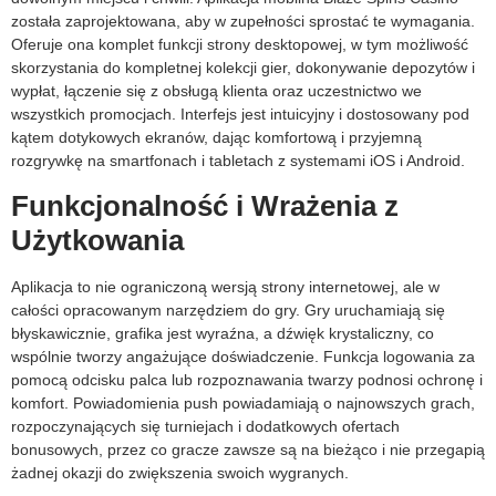
została zaprojektowana, aby w zupełności sprostać te wymagania.
Oferuje ona komplet funkcji strony desktopowej, w tym możliwość
skorzystania do kompletnej kolekcji gier, dokonywanie depozytów i
wypłat, łączenie się z obsługą klienta oraz uczestnictwo we
wszystkich promocjach. Interfejs jest intuicyjny i dostosowany pod
kątem dotykowych ekranów, dając komfortową i przyjemną
rozgrywkę na smartfonach i tabletach z systemami iOS i Android.
Funkcjonalność i Wrażenia z
Użytkowania
Aplikacja to nie ograniczoną wersją strony internetowej, ale w
całości opracowanym narzędziem do gry. Gry uruchamiają się
błyskawicznie, grafika jest wyraźna, a dźwięk krystaliczny, co
wspólnie tworzy angażujące doświadczenie. Funkcja logowania za
pomocą odcisku palca lub rozpoznawania twarzy podnosi ochronę i
komfort. Powiadomienia push powiadamiają o najnowszych grach,
rozpoczynających się turniejach i dodatkowych ofertach
bonusowych, przez co gracze zawsze są na bieżąco i nie przegapią
żadnej okazji do zwiększenia swoich wygranych.