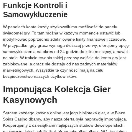
Funkcje Kontroli i
Samowykluczenie
W panelach konta każdy użytkownik ma możliwość do panelu
świadomej gry. To tam można w każdym momencie ustawić lub
modyfikować poprzednio zdefiniowane limity finansowe i czasowe.
W przypadku, gdy gracz wymaga dłuższej przerwy, oferujemy opcję
samowykluczenia na okres od 24 godzin do kilku miesięcy, a nawet
na stałe. W trakcie trwania takiej przerwy wejście do konta gry jest
zablokowane, a gracz nie dostaje od nas żadnych materiałów
marketingowych. Wszystkie te czynności mają na celu
bezpieczeństwo naszych użytkowników.
Imponująca Kolekcja Gier
Kasynowych
Sercem każdego kasyna online jest jego biblioteka gier, a w Blaze
Spins Casino dbamy, aby nasza oferta była naprawdę imponująca.
Kooperujemy z dziesiątkami najlepszych studiów deweloperskich
na świecie, takich jak NetEnt, Pragmatic Play, Play’n GO, Evolution