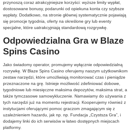
przynoszą coraz atrakcyjniejsze korzyści: wyższe limity wypłat,
dostosowane bonusy, podarunki od opiekuna konta czy szybsze
wypłaty. Dodatkowo, na stronie głównej systematycznie pojawiają
się promocje tygodnia, oferty na określone gry lub eventy
specjalne, które uatrakcyjniają standardową rozgrywkę.
Odpowiedzialna Gra w Blaze
Spins Casino
Jako świadomy operator, promujemy wyłącznie odpowiedzialną
rozrywkę. W Blaze Spins Casino oferujemy naszym użytkownikom
zestaw narzędzi, które umożliwiają monitorować czas i pieniądze
przeznaczone na grę. Istnieje możliwość zdefiniować dobowe,
tygodniowe lub miesięczne maksima depozytów, maksima strat, a
także tymczasowe samowykluczenie. Namawiamy do używania z
tych narzędzi już na momentu rejestracji. Kooperujemy również z
instytucjami oferującymi pomoc graczom zmagającym się z
uzależnieniem hazardu, jak np. np. Fundacja „Czystsza Gra”, i
dodajemy linki do ich serwisów w łatwo dostępnych miejscach
platformy.