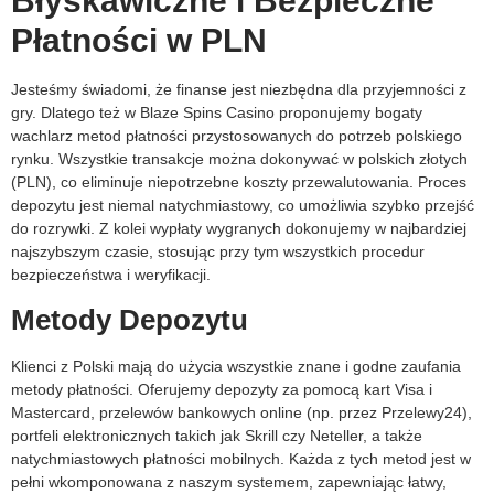
Błyskawiczne i Bezpieczne
Płatności w PLN
Jesteśmy świadomi, że finanse jest niezbędna dla przyjemności z
gry. Dlatego też w Blaze Spins Casino proponujemy bogaty
wachlarz metod płatności przystosowanych do potrzeb polskiego
rynku. Wszystkie transakcje można dokonywać w polskich złotych
(PLN), co eliminuje niepotrzebne koszty przewalutowania. Proces
depozytu jest niemal natychmiastowy, co umożliwia szybko przejść
do rozrywki. Z kolei wypłaty wygranych dokonujemy w najbardziej
najszybszym czasie, stosując przy tym wszystkich procedur
bezpieczeństwa i weryfikacji.
Metody Depozytu
Klienci z Polski mają do użycia wszystkie znane i godne zaufania
metody płatności. Oferujemy depozyty za pomocą kart Visa i
Mastercard, przelewów bankowych online (np. przez Przelewy24),
portfeli elektronicznych takich jak Skrill czy Neteller, a także
natychmiastowych płatności mobilnych. Każda z tych metod jest w
pełni wkomponowana z naszym systemem, zapewniając łatwy,