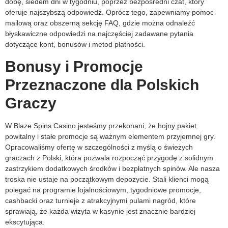
dobę, siedem dni w tygodniu, poprzez bezpośredni czat, który
oferuje najszybszą odpowiedź. Oprócz tego, zapewniamy pomoc
mailową oraz obszerną sekcję FAQ, gdzie można odnaleźć
błyskawiczne odpowiedzi na najczęściej zadawane pytania
dotyczące kont, bonusów i metod płatności.
Bonusy i Promocje
Przeznaczone dla Polskich
Graczy
W Blaze Spins Casino jesteśmy przekonani, że hojny pakiet
powitalny i stałe promocje są ważnym elementem przyjemnej gry.
Opracowaliśmy ofertę w szczególności z myślą o świeżych
graczach z Polski, która pozwala rozpocząć przygodę z solidnym
zastrzykiem dodatkowych środków i bezpłatnych spinów. Ale nasza
troska nie ustaje na początkowym depozycie. Stali klienci mogą
polegać na programie lojalnościowym, tygodniowe promocje,
cashbacki oraz turnieje z atrakcyjnymi pulami nagród, które
sprawiają, że każda wizyta w kasynie jest znacznie bardziej
ekscytująca.