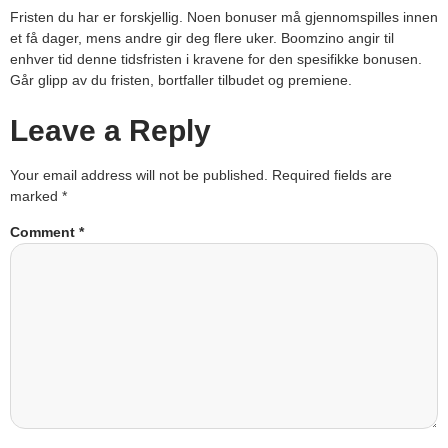
Fristen du har er forskjellig. Noen bonuser må gjennomspilles innen
et få dager, mens andre gir deg flere uker. Boomzino angir til
enhver tid denne tidsfristen i kravene for den spesifikke bonusen.
Går glipp av du fristen, bortfaller tilbudet og premiene.
Leave a Reply
Your email address will not be published.
Required fields are
marked
*
Comment
*