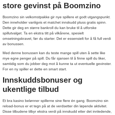
store gevinst på Boomzino
Boomzino sin velkomstpakke gir nye spillere et godt utgangspunkt.
Den inneholder vanligvis et matchet innskudd pluss gratis spinn.
Dette gir deg en større bankroll du kan bruke til å utforske
spillutvalget. Ta en ekstra titt på vilkårene, spesielt
omsetningskravet, før du starter. Det er essensielt for å få full verdi
av bonussen.
Med denne bonussen kan du teste mange spill uten å sette like
mye egne penger på spill. Du får sjansen til å finne spill du liker,
samtidig som du jobber deg mot å kunne ta ut eventuelle gevinster.
For en ny spiller er dette en smart start.
Innskuddsbonuser og
ukentlige tilbud
Et bra kasino belønner spillerne sine flere én gang. Boomzino sin
reload-bonus er et tegn på at de verdsetter din løpende aktivitet.
Disse tilbudene tilbyr ekstra verdi på innskudd etter det innledende,