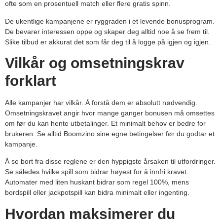
ofte som en prosentuell match eller flere gratis spinn.
De ukentlige kampanjene er ryggraden i et levende bonusprogram.
De bevarer interessen oppe og skaper deg alltid noe å se frem til.
Slike tilbud er akkurat det som får deg til å logge på igjen og igjen.
Vilkår og omsetningskrav
forklart
Alle kampanjer har vilkår. Å forstå dem er absolutt nødvendig.
Omsetningskravet angir hvor mange ganger bonusen må omsettes
om før du kan hente utbetalinger. Et minimalt behov er bedre for
brukeren. Se alltid Boomzino sine egne betingelser før du godtar et
kampanje.
Å se bort fra disse reglene er den hyppigste årsaken til utfordringer.
Se således hvilke spill som bidrar høyest for å innfri kravet.
Automater med liten huskant bidrar som regel 100%, mens
bordspill eller jackpotspill kan bidra minimalt eller ingenting.
Hvordan maksimerer du