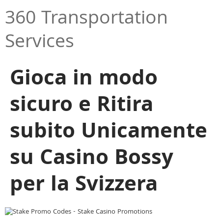
360 Transportation
Services
Gioca in modo
sicuro e Ritira
subito Unicamente
su Casino Bossy
per la Svizzera