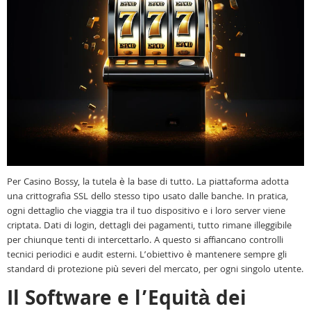
Per Casino Bossy, la tutela è la base di tutto. La piattaforma adotta
una crittografia SSL dello stesso tipo usato dalle banche. In pratica,
ogni dettaglio che viaggia tra il tuo dispositivo e i loro server viene
criptata. Dati di login, dettagli dei pagamenti, tutto rimane illeggibile
per chiunque tenti di intercettarlo. A questo si affiancano controlli
tecnici periodici e audit esterni. L’obiettivo è mantenere sempre gli
standard di protezione più severi del mercato, per ogni singolo utente.
Il Software e l’Equità dei