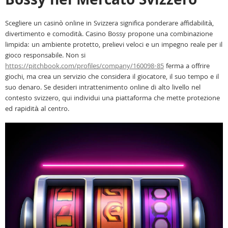
Bossy nel Mercato Svizzero
Scegliere un casinò online in Svizzera significa ponderare affidabilità,
divertimento e comodità. Casino Bossy propone una combinazione
limpida: un ambiente protetto, prelievi veloci e un impegno reale per il
gioco responsabile. Non si
https://pitchbook.com/profiles/company/160098-85
ferma a offrire
giochi, ma crea un servizio che considera il giocatore, il suo tempo e il
suo denaro. Se desideri intrattenimento online di alto livello nel
contesto svizzero, qui individui una piattaforma che mette protezione
ed rapidità al centro.