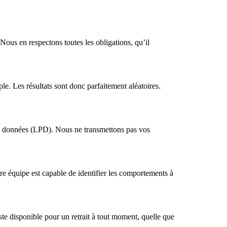
 Nous en respectons toutes les obligations, qu’il
Les résultats sont donc parfaitement aléatoires.
des données (LPD). Nous ne transmettons pas vos
tre équipe est capable de identifier les comportements à
ste disponible pour un retrait à tout moment, quelle que