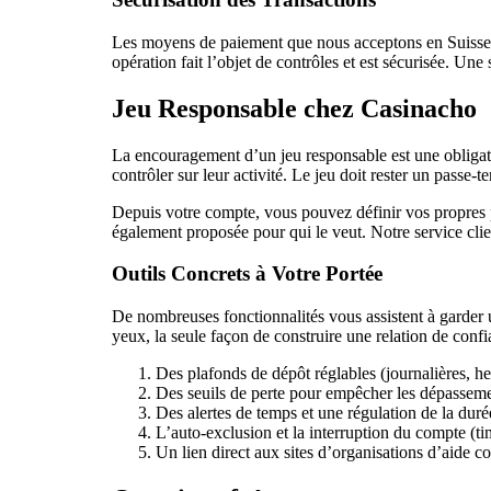
Les moyens de paiement que nous acceptons en Suisse, de
opération fait l’objet de contrôles et est sécurisée. Une
Jeu Responsable chez Casinacho
La encouragement d’un jeu responsable est une obligati
contrôler sur leur activité. Le jeu doit rester un passe-
Depuis votre compte, vous pouvez définir vos propres pl
également proposée pour qui le veut. Notre service clie
Outils Concrets à Votre Portée
De nombreuses fonctionnalités vous assistent à garder u
yeux, la seule façon de construire une relation de confi
Des plafonds de dépôt réglables (journalières, 
Des seuils de perte pour empêcher les dépassem
Des alertes de temps et une régulation de la duré
L’auto-exclusion et la interruption du compte (ti
Un lien direct aux sites d’organisations d’aide