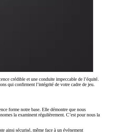
icence crédible et une conduite impeccable de l’équité.
ons qui confirment l’intégrité de votre cadre de jeu.
icence forme notre base. Elle démontre que nous
tonomes la examinent régulièrement. C’est pour nous la
este ainsi sécurisé, même face à un événement