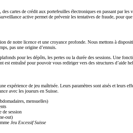
s cartes de crédit aux portefeuilles électroniques en passant par les vi
 surveillance active permet de prévenir les tentatives de fraude, pour que 
on de notre licence et une croyance profonde. Nous mettons à dispositio
temps, pas une origine d’ennuis.
afonds pour les dépôts, les pertes ou la durée des sessions. Une fonctio
nt est entraîné pour pouvoir vous rediriger vers des structures d’aide he
ne expérience de jeu maîtrisée. Leurs paramètres sont aisés et leurs eff
ance avec les joueurs en Suisse.
hebdomadaires, mensuelles)
ents
e de session
me-out)
 comme
Jeu Excessif Suisse