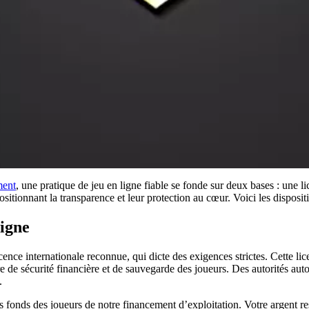
ment
, une pratique de jeu en ligne fiable se fonde sur deux bases : une l
sitionnant la transparence et leur protection au cœur. Voici les dispositi
igne
cence internationale reconnue, qui dicte des exigences strictes. Cette l
e de sécurité financière et de sauvegarde des joueurs. Des autorités au
.
s fonds des joueurs de notre financement d’exploitation. Votre argent r