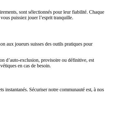
rements, sont sélectionnés pour leur fiabilité. Chaque
vous puissiez jouer l’esprit tranquille.
n aux joueurs suisses des outils pratiques pour
n d’auto-exclusion, provisoire ou définitive, est
lvétiques en cas de besoin.
ets instantanés. Sécuriser notre communauté est, à nos