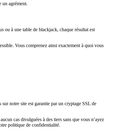
te un agrément.
s ou à une table de blackjack, chaque résultat est
ccessible. Vous comprenez ainsi exactement à quoi vous
sur notre site est garantie par un cryptage SSL de
 aucun cas divulguées à des tiers sans que vous n’ayez
tre politique de confidentialité.