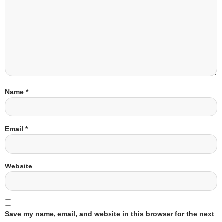
Name
*
Email
*
Website
Save my name, email, and website in this browser for the next