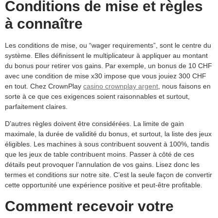
Conditions de mise et règles
à connaître
Les conditions de mise, ou “wager requirements”, sont le centre du
système. Elles définissent le multiplicateur à appliquer au montant
du bonus pour retirer vos gains. Par exemple, un bonus de 10 CHF
avec une condition de mise x30 impose que vous jouiez 300 CHF
en tout. Chez CrownPlay
casino crownplay argent
, nous faisons en
sorte à ce que ces exigences soient raisonnables et surtout,
parfaitement claires.
D’autres règles doivent être considérées. La limite de gain
maximale, la durée de validité du bonus, et surtout, la liste des jeux
éligibles. Les machines à sous contribuent souvent à 100%, tandis
que les jeux de table contribuent moins. Passer à côté de ces
détails peut provoquer l’annulation de vos gains. Lisez donc les
termes et conditions sur notre site. C’est la seule façon de convertir
cette opportunité une expérience positive et peut-être profitable.
Comment recevoir votre