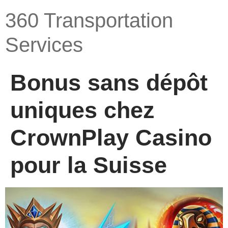
360 Transportation
Services
Bonus sans dépôt
uniques chez
CrownPlay Casino
pour la Suisse