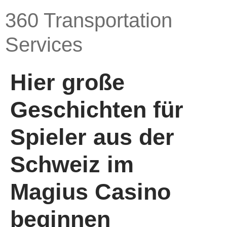
360 Transportation
Services
Hier große
Geschichten für
Spieler aus der
Schweiz im
Magius Casino
beginnen