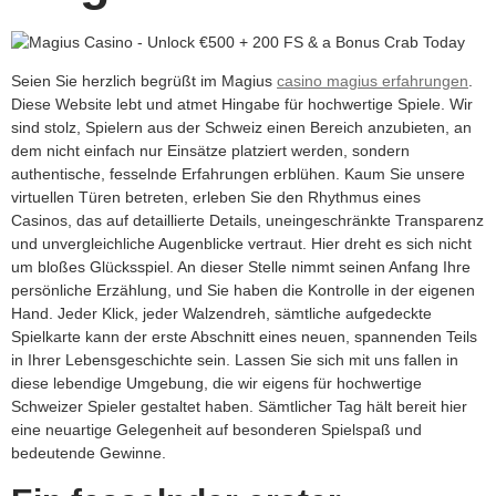
Seien Sie herzlich begrüßt im Magius
casino magius erfahrungen
.
Diese Website lebt und atmet Hingabe für hochwertige Spiele. Wir
sind stolz, Spielern aus der Schweiz einen Bereich anzubieten, an
dem nicht einfach nur Einsätze platziert werden, sondern
authentische, fesselnde Erfahrungen erblühen. Kaum Sie unsere
virtuellen Türen betreten, erleben Sie den Rhythmus eines
Casinos, das auf detaillierte Details, uneingeschränkte Transparenz
und unvergleichliche Augenblicke vertraut. Hier dreht es sich nicht
um bloßes Glücksspiel. An dieser Stelle nimmt seinen Anfang Ihre
persönliche Erzählung, und Sie haben die Kontrolle in der eigenen
Hand. Jeder Klick, jeder Walzendreh, sämtliche aufgedeckte
Spielkarte kann der erste Abschnitt eines neuen, spannenden Teils
in Ihrer Lebensgeschichte sein. Lassen Sie sich mit uns fallen in
diese lebendige Umgebung, die wir eigens für hochwertige
Schweizer Spieler gestaltet haben. Sämtlicher Tag hält bereit hier
eine neuartige Gelegenheit auf besonderen Spielspaß und
bedeutende Gewinne.