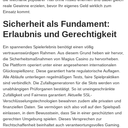
reale Gewinne erzielen, bevor Ihr eigenes Geld wirklich zum
Einsatz kommt.
Sicherheit als Fundament:
Erlaubnis und Gerechtigkeit
Ein spannendes Spielerlebnis benötigt einen völlig
vertrauenswürdigen Rahmen. Aus diesem Grund heben wir hervor,
die Sicherheitsmaßnahmen von Magius Casino zu hervorheben.
Die Plattform operiert unter einer angesehenen internationalen
Glücksspiellizenz. Diese garantiert harte regulatorische Auflagen.
Alle Abläufe unterliegen regelmäßigen Tests, faire Spielpraktiken
sind verbindlich. Die Zufallsgeneratoren für die Slots werden von
unabhängigen Prüforganen bestätigt. So ist uneingeschränkte
Zufälligkeit und Fairness garantiert. Aktuelle SSL-
Verschlüsselungstechnologien bewahren zudem alle privaten und
finanziellen Daten. Sie vermögen sich also voll auf den Spielspaß
einlassen, in dem Bewusstsein, dass Sie in einer geschützten und
gerechten Umgebung spielen. Dieses Versprechen zur
Rechtschaffenheit beinhaltet auch verantwortungsvolles Gaming.