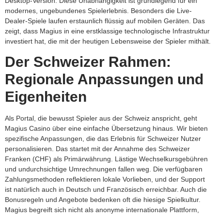
Desktop-Version. Diese Unabhängigkeit ist grundlegend für ein
modernes, ungebundenes Spielerlebnis. Besonders die Live-
Dealer-Spiele laufen erstaunlich flüssig auf mobilen Geräten. Das
zeigt, dass Magius in eine erstklassige technologische Infrastruktur
investiert hat, die mit der heutigen Lebensweise der Spieler mithält.
Der Schweizer Rahmen:
Regionale Anpassungen und
Eigenheiten
Als Portal, die bewusst Spieler aus der Schweiz anspricht, geht
Magius Casino über eine einfache Übersetzung hinaus. Wir bieten
spezifische Anpassungen, die das Erlebnis für Schweizer Nutzer
personalisieren. Das startet mit der Annahme des Schweizer
Franken (CHF) als Primärwährung. Lästige Wechselkursgebühren
und undurchsichtige Umrechnungen fallen weg. Die verfügbaren
Zahlungsmethoden reflektieren lokale Vorlieben, und der Support
ist natürlich auch in Deutsch und Französisch erreichbar. Auch die
Bonusregeln und Angebote bedenken oft die hiesige Spielkultur.
Magius begreift sich nicht als anonyme internationale Plattform,