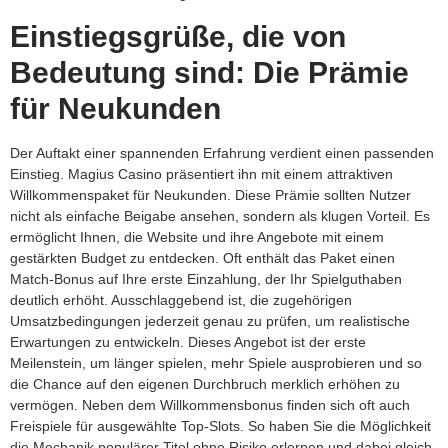
Einstiegsgrüße, die von
Bedeutung sind: Die Prämie
für Neukunden
Der Auftakt einer spannenden Erfahrung verdient einen passenden
Einstieg. Magius Casino präsentiert ihn mit einem attraktiven
Willkommenspaket für Neukunden. Diese Prämie sollten Nutzer
nicht als einfache Beigabe ansehen, sondern als klugen Vorteil. Es
ermöglicht Ihnen, die Website und ihre Angebote mit einem
gestärkten Budget zu entdecken. Oft enthält das Paket einen
Match-Bonus auf Ihre erste Einzahlung, der Ihr Spielguthaben
deutlich erhöht. Ausschlaggebend ist, die zugehörigen
Umsatzbedingungen jederzeit genau zu prüfen, um realistische
Erwartungen zu entwickeln. Dieses Angebot ist der erste
Meilenstein, um länger spielen, mehr Spiele ausprobieren und so
die Chance auf den eigenen Durchbruch merklich erhöhen zu
vermögen. Neben dem Willkommensbonus finden sich oft auch
Freispiele für ausgewählte Top-Slots. So haben Sie die Möglichkeit
die Mechanik populärer Titel ohne Risiko erlernen und dabei gleich