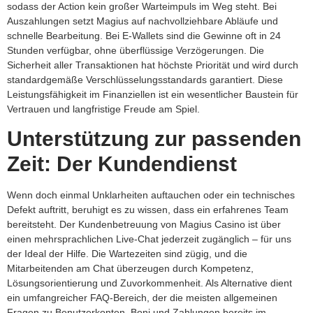
sodass der Action kein großer Warteimpuls im Weg steht. Bei
Auszahlungen setzt Magius auf nachvollziehbare Abläufe und
schnelle Bearbeitung. Bei E-Wallets sind die Gewinne oft in 24
Stunden verfügbar, ohne überflüssige Verzögerungen. Die
Sicherheit aller Transaktionen hat höchste Priorität und wird durch
standardgemäße Verschlüsselungsstandards garantiert. Diese
Leistungsfähigkeit im Finanziellen ist ein wesentlicher Baustein für
Vertrauen und langfristige Freude am Spiel.
Unterstützung zur passenden
Zeit: Der Kundendienst
Wenn doch einmal Unklarheiten auftauchen oder ein technisches
Defekt auftritt, beruhigt es zu wissen, dass ein erfahrenes Team
bereitsteht. Der Kundenbetreuung von Magius Casino ist über
einen mehrsprachlichen Live-Chat jederzeit zugänglich – für uns
der Ideal der Hilfe. Die Wartezeiten sind zügig, und die
Mitarbeitenden am Chat überzeugen durch Kompetenz,
Lösungsorientierung und Zuvorkommenheit. Als Alternative dient
ein umfangreicher FAQ-Bereich, der die meisten allgemeinen
Fragen zu Benutzerkonten, Boni und Zahlungen bereits im