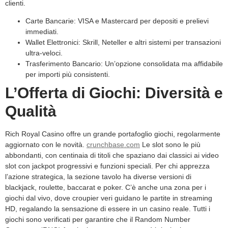
clienti.
Carte Bancarie: VISA e Mastercard per depositi e prelievi
immediati.
Wallet Elettronici: Skrill, Neteller e altri sistemi per transazioni
ultra-veloci.
Trasferimento Bancario: Un’opzione consolidata ma affidabile
per importi più consistenti.
L’Offerta di Giochi: Diversità e
Qualità
Rich Royal Casino offre un grande portafoglio giochi, regolarmente
aggiornato con le novità.
crunchbase.com
Le slot sono le più
abbondanti, con centinaia di titoli che spaziano dai classici ai video
slot con jackpot progressivi e funzioni speciali. Per chi apprezza
l’azione strategica, la sezione tavolo ha diverse versioni di
blackjack, roulette, baccarat e poker. C’è anche una zona per i
giochi dal vivo, dove croupier veri guidano le partite in streaming
HD, regalando la sensazione di essere in un casino reale. Tutti i
giochi sono verificati per garantire che il Random Number