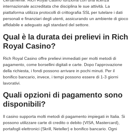
Certamente. Rich Royal Casino funziona con una licenza
internazionale accreditata che disciplina le sue attività. La
piattaforma utilizza protocolli di crittografia SSL per tutelare i dati
personali e finanziari degli utenti, assicurando un ambiente di gioco
affidabile e adeguato agli standard del settore.
Qual è la durata dei prelievi in Rich
Royal Casino?
Rich Royal Casino offre prelievi immediati per molti metodi di
pagamento, come borsellini digitali e carte. Dopo l’approvazione
della richiesta, i fondi possono arrivare in pochi minuti. Per il
bonifico bancario, invece, i tempi possono essere di 1-3 giorni
lavorativi.
Quali opzioni di pagamento sono
disponibili?
Il casino supporta molti metodi di pagamento impiegati in Italia. Si
possono utilizzare carte di credito o debito (VISA, Mastercard),
portafogli elettronici (Skrill, Neteller) e bonifico bancario. Ogni