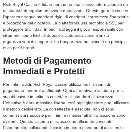
Rich Royal Casino è fidato perché ha una licenza internazionale da
un’autorità di regolamentazione autorizzata. Questo garantisce che
l’operatore segue standard rigidi di condotta, correttezza finanziaria
e protezione dei giocatori. La piattaforma usa tecnologia SSL per
proteggere tutti i dati. In più, incoraggia il gioco responsabile con
strumenti come limiti di deposito, auto-esclusione e link a
organizzazioni di supporto. La trasparenza nel gioco è un principio
etico per il brand.
Metodi di Pagamento
Immediati e Protetti
Per i ritiri rapidi, Rich Royal Casino utilizza molti sistemi di
pagamento moderni e affidabili. Ogni alternativa è valutata per la
sua diffusione in Italia, la celerità e gli standard di sicurezza.
L’obiettivo è dare massima libertà, così ogni giocatore può utilizzare
il metodo desiderato. La correttezza è assoluta: non ci sono
commissioni nascoste per i ritiri, e i massimali di transazione sono
evidenti. Questo sistema di transazione efficiente consente
l’istantaneità, collocando il casino in primo piano per il assistenza