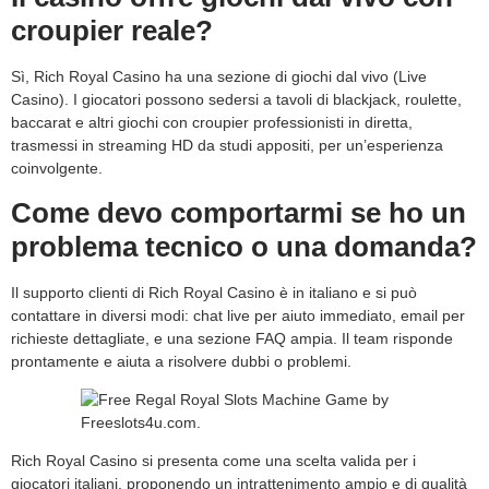
croupier reale?
Sì, Rich Royal Casino ha una sezione di giochi dal vivo (Live
Casino). I giocatori possono sedersi a tavoli di blackjack, roulette,
baccarat e altri giochi con croupier professionisti in diretta,
trasmessi in streaming HD da studi appositi, per un’esperienza
coinvolgente.
Come devo comportarmi se ho un
problema tecnico o una domanda?
Il supporto clienti di Rich Royal Casino è in italiano e si può
contattare in diversi modi: chat live per aiuto immediato, email per
richieste dettagliate, e una sezione FAQ ampia. Il team risponde
prontamente e aiuta a risolvere dubbi o problemi.
Rich Royal Casino si presenta come una scelta valida per i
giocatori italiani, proponendo un intrattenimento ampio e di qualità