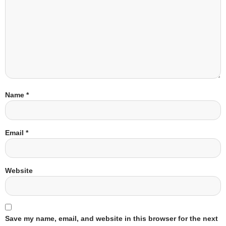
Name
*
Email
*
Website
Save my name, email, and website in this browser for the next