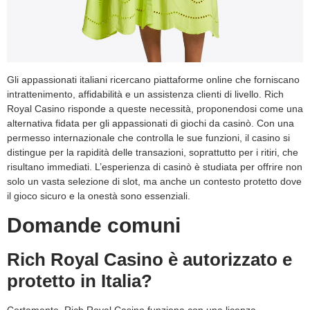
Gli appassionati italiani ricercano piattaforme online che forniscano
intrattenimento, affidabilità e un assistenza clienti di livello. Rich
Royal Casino risponde a queste necessità, proponendosi come una
alternativa fidata per gli appassionati di giochi da casinò. Con una
permesso internazionale che controlla le sue funzioni, il casino si
distingue per la rapidità delle transazioni, soprattutto per i ritiri, che
risultano immediati. L’esperienza di casinò è studiata per offrire non
solo un vasta selezione di slot, ma anche un contesto protetto dove
il gioco sicuro e la onestà sono essenziali.
Domande comuni
Rich Royal Casino è autorizzato e
protetto in Italia?