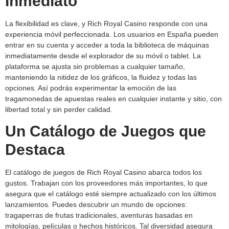
Inmediato
La flexibilidad es clave, y Rich Royal Casino responde con una
experiencia móvil perfeccionada. Los usuarios en España pueden
entrar en su cuenta y acceder a toda la biblioteca de máquinas
inmediatamente desde el explorador de su móvil o tablet. La
plataforma se ajusta sin problemas a cualquier tamaño,
manteniendo la nitidez de los gráficos, la fluidez y todas las
opciones. Así podrás experimentar la emoción de las
tragamonedas de apuestas reales en cualquier instante y sitio, con
libertad total y sin perder calidad.
Un Catálogo de Juegos que
Destaca
El catálogo de juegos de Rich Royal Casino abarca todos los
gustos. Trabajan con los proveedores más importantes, lo que
asegura que el catálogo esté siempre actualizado con los últimos
lanzamientos. Puedes descubrir un mundo de opciones:
tragaperras de frutas tradicionales, aventuras basadas en
mitologías, películas o hechos históricos. Tal diversidad asegura