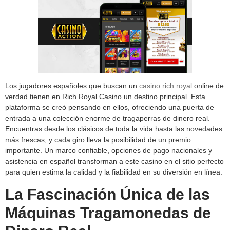
Los jugadores españoles que buscan un
casino rich royal
online de
verdad tienen en Rich Royal Casino un destino principal. Esta
plataforma se creó pensando en ellos, ofreciendo una puerta de
entrada a una colección enorme de tragaperras de dinero real.
Encuentras desde los clásicos de toda la vida hasta las novedades
más frescas, y cada giro lleva la posibilidad de un premio
importante. Un marco confiable, opciones de pago nacionales y
asistencia en español transforman a este casino en el sitio perfecto
para quien estima la calidad y la fiabilidad en su diversión en línea.
La Fascinación Única de las
Máquinas Tragamonedas de