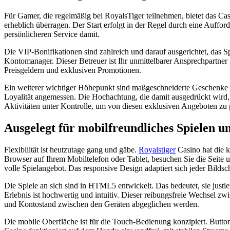
Für Gamer, die regelmäßig bei RoyalsTiger teilnehmen, bietet das Ca
erheblich überragen. Der Start erfolgt in der Regel durch eine Auffor
persönlicheren Service damit.
Die VIP-Bonifikationen sind zahlreich und darauf ausgerichtet, das S
Kontomanager. Dieser Betreuer ist Ihr unmittelbarer Ansprechpartner
Preisgeldern und exklusiven Promotionen.
Ein weiterer wichtiger Höhepunkt sind maßgeschneiderte Geschenke u
Loyalität angemessen. Die Hochachtung, die damit ausgedrückt wird
Aktivitäten unter Kontrolle, um von diesen exklusiven Angeboten zu p
Ausgelegt für mobilfreundliches Spielen u
Flexibilität ist heutzutage gang und gäbe.
Royalstiger
Casino hat die k
Browser auf Ihrem Mobiltelefon oder Tablet, besuchen Sie die Seite
volle Spielangebot. Das responsive Design adaptiert sich jeder Bilds
Die Spiele an sich sind in HTML5 entwickelt. Das bedeutet, sie justi
Erlebnis ist hochwertig und intuitiv. Dieser reibungsfreie Wechsel zwis
und Kontostand zwischen den Geräten abgeglichen werden.
Die mobile Oberfläche ist für die Touch-Bedienung konzipiert. Button