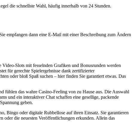
egel die schnellste Wahl, häufig innerhalb von 24 Stunden.
n. Sie empfangen dann eine E-Mail mit einer Beschreibung zum Ändern
le Video-Slots mit fesselnden Grafiken und Bonusrunden werden
t für gerechte Spielergebnisse dank zertifizierter
chten oder bloß Spaß suchen – hier finden Sie garantiert etwas. Das
n und fühlen das wahre Casino-Feeling von zu Hause aus. Die Auswahl
ams und ein interaktiver Chat schaffen eine gesellige, packende
n Spannung geben.
o, Bingo oder digitale Rubbellose auf ihren Einsatz. Sie garantieren
ern oder die neuesten Veröffentlichungen erkunden. Allein das