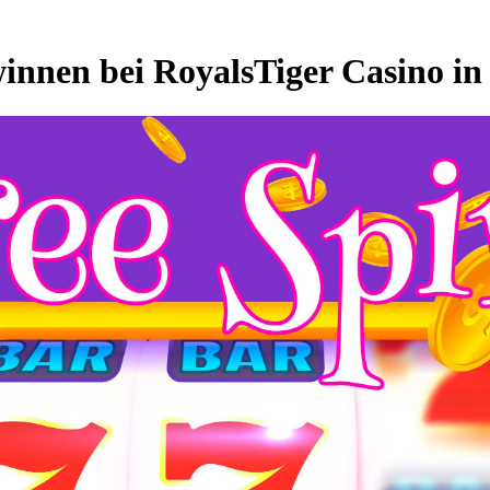
winnen bei RoyalsTiger Casino in