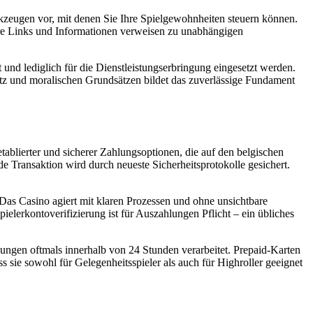
rkzeugen vor, mit denen Sie Ihre Spielgewohnheiten steuern können.
are Links und Informationen verweisen zu unabhängigen
 und lediglich für die Dienstleistungserbringung eingesetzt werden.
hutz und moralischen Grundsätzen bildet das zuverlässige Fundament
etablierter und sicherer Zahlungsoptionen, die auf den belgischen
 Transaktion wird durch neueste Sicherheitsprotokolle gesichert.
as Casino agiert mit klaren Prozessen und ohne unsichtbare
ielerkontoverifizierung ist für Auszahlungen Pflicht – ein übliches
lungen oftmals innerhalb von 24 Stunden verarbeitet. Prepaid-Karten
s sie sowohl für Gelegenheitsspieler als auch für Highroller geeignet