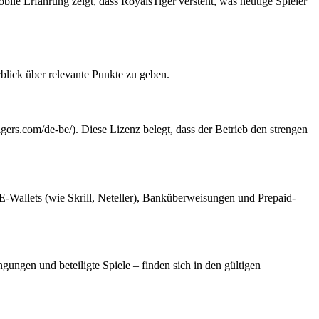
ile Erfahrung zeigt, dass RoyalsTiger versteht, was heutige Spieler
blick über relevante Punkte zu geben.
gers.com/de-be/). Diese Lizenz belegt, dass der Betrieb den strengen
 E-Wallets (wie Skrill, Neteller), Banküberweisungen und Prepaid-
ngen und beteiligte Spiele – finden sich in den gültigen