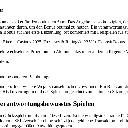
e
mmenspaket für den optimalen Start. Das Angebot ist so konzipiert, da
ngungen durch, um den Bonus optimal zu nutzen. Ein verantwortungsvo
Bonus auf Ihre erste Einzahlung, oft kombiniert mit Freispielen für au
 ein wechselndes Programm an Aktionen, das unter anderem folgende Vo
dern.
 und besonderen Belohnungen.
und eröffnen weitere Wege zu ansehnlichen Gewinnen. Ein Blick auf die 
s Risiko verringern und das Spielen ungeachtet vom aktuellen Sitzungs
verantwortungsbewusstes Spielen
Glücksspielkommission. Diese Lizenz ist die wichtigste Garantie für Sie
. Moderne SSL-Verschlüsselung schützt jede geldliche Transaktion und
d die ordnungsgemäßen Auszahlungsquoten.