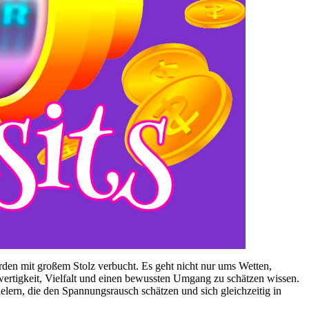
erden mit großem Stolz verbucht. Es geht nicht nur ums Wetten,
hwertigkeit, Vielfalt und einen bewussten Umgang zu schätzen wissen.
ielern, die den Spannungsrausch schätzen und sich gleichzeitig in