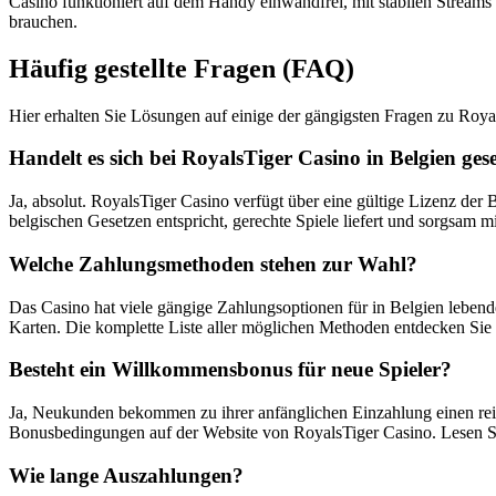
Casino funktioniert auf dem Handy einwandfrei, mit stabilen Streams 
brauchen.
Häufig gestellte Fragen (FAQ)
Hier erhalten Sie Lösungen auf einige der gängigsten Fragen zu Roya
Handelt es sich bei RoyalsTiger Casino in Belgien ge
Ja, absolut. RoyalsTiger Casino verfügt über eine gültige Lizenz der
belgischen Gesetzen entspricht, gerechte Spiele liefert und sorgsam mi
Welche Zahlungsmethoden stehen zur Wahl?
Das Casino hat viele gängige Zahlungsoptionen für in Belgien lebend
Karten. Die komplette Liste aller möglichen Methoden entdecken Sie
Besteht ein Willkommensbonus für neue Spieler?
Ja, Neukunden bekommen zu ihrer anfänglichen Einzahlung einen reiz
Bonusbedingungen auf der Website von RoyalsTiger Casino. Lesen S
Wie lange Auszahlungen?