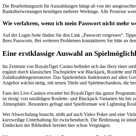
Die Bearbeitungszeit für Auszahlungen hängt ab von der ausgesuchten 
Banküberweisungen benötigen mehrere Werktage. Alle Prozesse werd
Wie verfahren, wenn ich mein Passwort nicht mehr w
Auf der Login-Seite finden Sie den Link „Passwort vergessen“. Tipp
Ihres Passworts. Bei weiteren Problemen kontaktieren Sie bitte an d
Eine erstklassige Auswahl an Spielmöglic
Im Zentrum von RoyalsTiger Casino befindet sich das Herz einer um
ergänzt durch klassischen Tischspielen wie Blackjack, Roulette und Ba
Zufallszahlengeneratoren. Das Spielerlebnis funktioniert auf allen Ge
Angebot wächst stetig, mit neuen Titeln und Spielmechaniken, die b
Fans des Live-Casinos erwartet bei RoyalsTiger das ganze Programm. 
ist riesig: von unzähligen Roulette- und Blackjack-Varianten bis hin
Atmosphäre. Besonders gefragt sind Spielformate wie Lightning Roule
Wer Abwechslung braucht, stößt auf auch Video Poker und eine Vielzahl
kurzweilige Unterhaltung für zwischendurch. Die Bedienung ist intuit
Entdecken der Bibliothek bereitet hier schon Vergnügen.