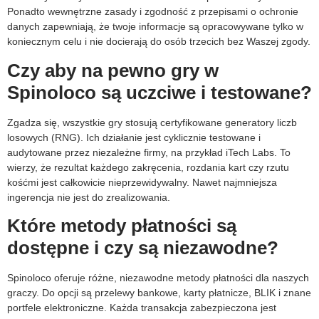
Ponadto wewnętrzne zasady i zgodność z przepisami o ochronie
danych zapewniają, że twoje informacje są opracowywane tylko w
koniecznym celu i nie docierają do osób trzecich bez Waszej zgody.
Czy aby na pewno gry w
Spinoloco są uczciwe i testowane?
Zgadza się, wszystkie gry stosują certyfikowane generatory liczb
losowych (RNG). Ich działanie jest cyklicznie testowane i
audytowane przez niezależne firmy, na przykład iTech Labs. To
wierzy, że rezultat każdego zakręcenia, rozdania kart czy rzutu
kośćmi jest całkowicie nieprzewidywalny. Nawet najmniejsza
ingerencja nie jest do zrealizowania.
Które metody płatności są
dostępne i czy są niezawodne?
Spinoloco oferuje różne, niezawodne metody płatności dla naszych
graczy. Do opcji są przelewy bankowe, karty płatnicze, BLIK i znane
portfele elektroniczne. Każda transakcja zabezpieczona jest