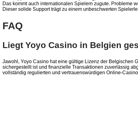
Das kommt auch internationalen Spielern zugute. Probleme w
Dieser solide Support trägt zu einem unbeschwerten Spielerleb
FAQ
Liegt Yoyo Casino in Belgien ge
Jawohl, Yoyo Casino hat eine gültige Lizenz der Belgischen G
sichergestellt ist und finanzielle Transaktionen zuverlässig 
vollständig regulierten und vertrauenswürdigen Online-Casin