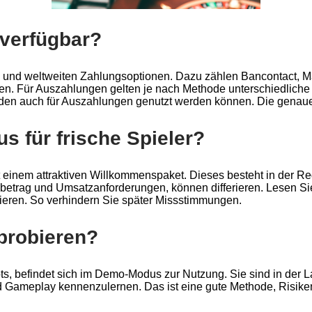
verfügbar?
und weltweiten Zahlungsoptionen. Dazu zählen Bancontact, Mae
n. Für Auszahlungen gelten je nach Methode unterschiedliche 
oden auch für Auszahlungen genutzt werden können. Die genaue
s für frische Spieler?
it einem attraktiven Willkommenspaket. Dieses besteht in der 
betrag und Umsatzanforderungen, können differieren. Lesen Sie
ieren. So verhindern Sie später Missstimmungen.
sprobieren?
ots, befindet sich im Demo-Modus zur Nutzung. Sie sind in der 
 Gameplay kennenzulernen. Das ist eine gute Methode, Risiken