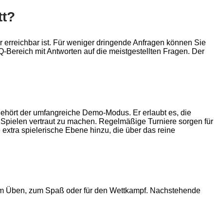
tt?
hr erreichbar ist. Für weniger dringende Anfragen können Sie
Bereich mit Antworten auf die meistgestellten Fragen. Der
ehört der umfangreiche Demo-Modus. Er erlaubt es, die
n Spielen vertraut zu machen. Regelmäßige Turniere sorgen für
extra spielerische Ebene hinzu, die über das reine
zum Üben, zum Spaß oder für den Wettkampf. Nachstehende