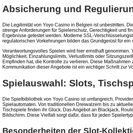
Absicherung und Regulierun
Die Legitimität von Yoyo Casino in Belgien ist unbestritten. D
strenge Anforderungen für Spielerschutz, Gerechtigkeit und fi
Ergebnisse getestet werden. Moderne SSL-Verschlüsselungste
regulatorischen Vorkehrungen bilden das Grundgerüst für ein
Verantwortungsvolles Spielen wird hier ernsthaft genommen. Y
Möglichkeit, Einzahlungslimits, Verlustlimits oder Sitzungszeit
Empfinden hat, die Kontrolle zu verlieren. Diese Maßnahmen 
Kommunikation dieser Angebote ist ein wichtiger Schritt zur 
Spielauswahl: Slots, Tischs
Die Spielbibliothek von Yoyo Casino ist umfangreich. Provider
Spielautomaten. Von traditionellen Dreiwalzern bis zu aktuel
Tischspiele finden ihr Glück. Das Angebot an Blackjack, Roule
Bildschirm. Diese Vielfalt sorgt dafür, dass für jeden Spielert
Besonderheiten der Slot-Kollekt