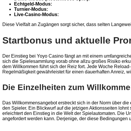
Echtgeld-Modus:
Turnier-Modus:
Live-Casino-Modus:
Diese Vielfalt an Zugängen sorgt sicher, dass selten Langewe
Startbonus und aktuelle Pr
Der Einstieg bei Yoyo Casino fängt an mit einem umfangreiche
sich die Spielesammlung vorab ohne allzu großes Risiko erk
dem Willkommen führt sich der Reiz fort. Jede Woche Reload
Regelmäßigkeit gewährleistet für einen dauerhaften Anreiz, 
Die Einzelheiten zum Willkomm
Das Willkommensangebot erstreckt sich in der Norm über die e
den Spieler. Ein Blickwurf auf die jetzigen Aktionsseiten lohnt 
erleichtert den Einstieg in die Welt der Spielautomaten. Di
angefordert werden kann. Derjenige, der diese Bedingungen umsi