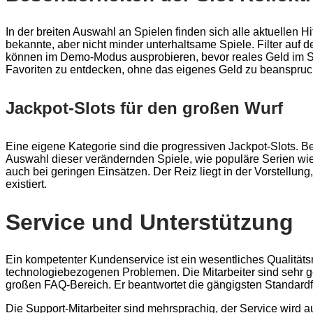
In der breiten Auswahl an Spielen finden sich alle aktuellen 
bekannte, aber nicht minder unterhaltsame Spiele. Filter auf d
können im Demo-Modus ausprobieren, bevor reales Geld im Spi
Favoriten zu entdecken, ohne das eigenes Geld zu beanspruc
Jackpot-Slots für den großen Wurf
Eine eigene Kategorie sind die progressiven Jackpot-Slots. Be
Auswahl dieser verändernden Spiele, wie populäre Serien wie 
auch bei geringen Einsätzen. Der Reiz liegt in der Vorstellung
existiert.
Service und Unterstützung
Ein kompetenter Kundenservice ist ein wesentliches Qualitätsm
technologiebezogenen Problemen. Die Mitarbeiter sind sehr gesc
großen FAQ-Bereich. Er beantwortet die gängigsten Standardf
Die Support-Mitarbeiter sind mehrsprachig, der Service wird 