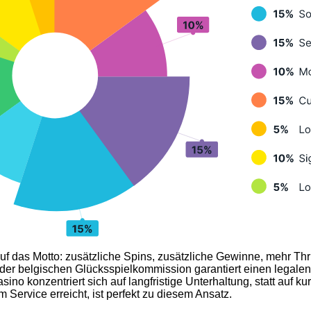
h auf das Motto: zusätzliche Spins, zusätzliche Gewinne, mehr Th
enz der belgischen Glücksspielkommission garantiert einen lega
ino konzentriert sich auf langfristige Unterhaltung, statt auf k
ervice erreicht, ist perfekt zu diesem Ansatz.