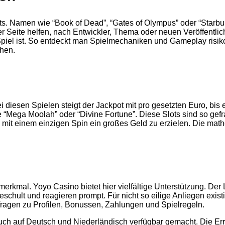
Hits. Namen wie “Book of Dead”, “Gates of Olympus” oder “Starbu
er Seite helfen, nach Entwickler, Thema oder neuen Veröffentlich
el ist. So entdeckt man Spielmechaniken und Gameplay risikofr
hen.
i diesen Spielen steigt der Jackpot mit pro gesetzten Euro, bis 
“Mega Moolah” oder “Divine Fortune”. Diese Slots sind so gefr
, mit einem einzigen Spin ein großes Geld zu erzielen. Die mathem
erkmal. Yoyo Casino bietet hier vielfältige Unterstützung. Der 
hult und reagieren prompt. Für nicht so eilige Anliegen existie
ragen zu Profilen, Bonussen, Zahlungen und Spielregeln.
auch auf Deutsch und Niederländisch verfügbar gemacht. Die Err