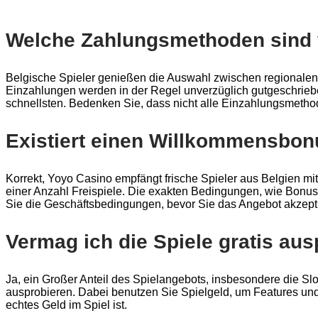
Welche Zahlungsmethoden sind 
Belgische Spieler genießen die Auswahl zwischen regionalen 
Einzahlungen werden in der Regel unverzüglich gutgeschriebe
schnellsten. Bedenken Sie, dass nicht alle Einzahlungsmeth
Existiert einen Willkommensbonu
Korrekt, Yoyo Casino empfängt frische Spieler aus Belgien m
einer Anzahl Freispiele. Die exakten Bedingungen, wie Bonus
Sie die Geschäftsbedingungen, bevor Sie das Angebot akzept
Vermag ich die Spiele gratis au
Ja, ein Großer Anteil des Spielangebots, insbesondere die Sl
ausprobieren. Dabei benutzen Sie Spielgeld, um Features und
echtes Geld im Spiel ist.