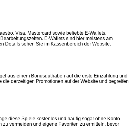
stro, Visa, Mastercard sowie beliebte E-Wallets.
Bearbeitungszeiten. E-Wallets sind hier meistens am
n Details sehen Sie im Kassenbereich der Website.
Regel aus einem Bonusguthaben auf die erste Einzahlung und
 die derzeitigen Promotionen auf der Website und begreifen
Lage diese Spiele kostenlos und häufig sogar ohne Konto
 zu vermeiden und eigene Favoriten zu ermitteln, bevor