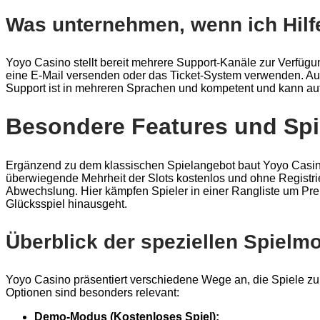
Was unternehmen, wenn ich Hilfe
Yoyo Casino stellt bereit mehrere Support-Kanäle zur Verfügun
eine E-Mail versenden oder das Ticket-System verwenden. Auß
Support ist in mehreren Sprachen und kompetent und kann auf
Besondere Features und Spi
Ergänzend zu dem klassischen Spielangebot baut Yoyo Casino
überwiegende Mehrheit der Slots kostenlos und ohne Registrie
Abwechslung. Hier kämpfen Spieler in einer Rangliste um Prei
Glücksspiel hinausgeht.
Überblick der speziellen Spielm
Yoyo Casino präsentiert verschiedene Wege an, die Spiele z
Optionen sind besonders relevant:
Demo-Modus (Kostenloses Spiel):