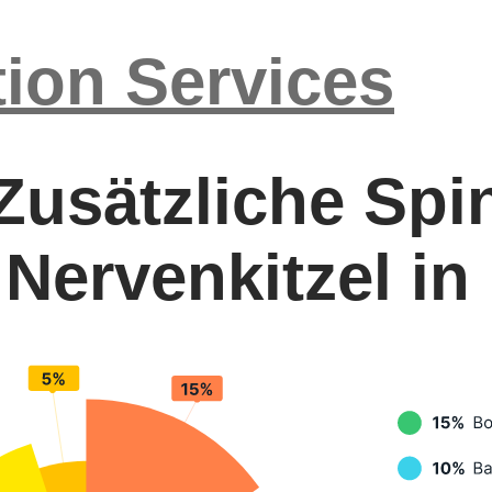
tion Services
Zusätzliche Spin
Nervenkitzel in