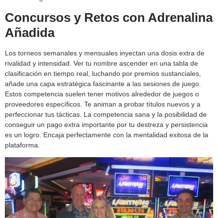
Concursos y Retos con Adrenalina
Añadida
Los torneos semanales y mensuales inyectan una dosis extra de
rivalidad y intensidad. Ver tu nombre ascender en una tabla de
clasificación en tiempo real, luchando por premios sustanciales,
añade una capa estratégica fascinante a las sesiones de juego.
Estos competencia suelen tener motivos alrededor de juegos o
proveedores específicos. Te animan a probar títulos nuevos y a
perfeccionar tus tácticas. La competencia sana y la posibilidad de
conseguir un pago extra importante por tu destreza y persistencia
es un logro. Encaja perfectamente con la mentalidad exitosa de la
plataforma.