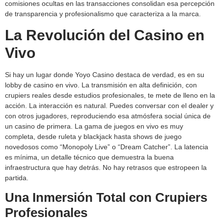
comisiones ocultas en las transacciones consolidan esa percepción
de transparencia y profesionalismo que caracteriza a la marca.
La Revolución del Casino en
Vivo
Si hay un lugar donde Yoyo Casino destaca de verdad, es en su
lobby de casino en vivo. La transmisión en alta definición, con
crupiers reales desde estudios profesionales, te mete de lleno en la
acción. La interacción es natural. Puedes conversar con el dealer y
con otros jugadores, reproduciendo esa atmósfera social única de
un casino de primera. La gama de juegos en vivo es muy
completa, desde ruleta y blackjack hasta shows de juego
novedosos como “Monopoly Live” o “Dream Catcher”. La latencia
es mínima, un detalle técnico que demuestra la buena
infraestructura que hay detrás. No hay retrasos que estropeen la
partida.
Una Inmersión Total con Crupiers
Profesionales