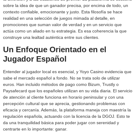
sobre la idea de que un ganador precisa, por encima de todo, un
contexto confiable, emocionante y justo. Esta filosofía se hace
realidad en una selección de juegos mimada al detalle, en
promociones que suman valor de verdad y en un servicio que
actúa como un aliado en tu estrategia. Es esa coherencia la que
construye una lealtad auténtica entre sus clientes.
Un Enfoque Orientado en el
Jugador Español
Entender al jugador local es esencial, y Yoyo Casino evidencia que
sabe el mercado español a fondo. No se trata solo de utilizar
euros. Han incluido métodos de pago como Bizum, Trustly o
Paysafecard que los españoles utilizan en su vida diaria. El servicio
de atención al cliente funciona en horario peninsular y con una
percepción cultural que se aprecia, gestionando problemas con
eficacia y cercanía. Además, la plataforma maneja con maestría la
regulación española, actuando con la licencia de la DGOJ. Esto te
da una tranquilidad básica para poder jugar con serenidad y
centrarte en lo importante: ganar.