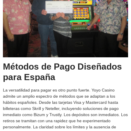
Métodos de Pago Diseñados
para España
La versatilidad para pagar es otro punto fuerte. Yoyo Casino
admite un amplio espectro de métodos que se adaptan a los
hábitos españoles. Desde las tarjetas Visa y Mastercard hasta
billeteras como Skrill y Neteller, incluyendo soluciones de pago
inmediato como Bizum y Trustly. Los depósitos son inmediatos. Los
retiros se tramitan con una rapidez que he experimentado
personalmente. La claridad sobre los límites y la ausencia de