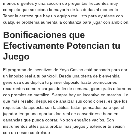
menos urgentes y una sección de preguntas frecuentes muy
completa que soluciona la mayoría de las dudas al momento.
Tener la certeza que hay un equipo real listo para ayudarte con
cualquier problema aumenta la confianza para jugar con ambición.
Bonificaciones que
Efectivamente Potencian tu
Juego
El programa de incentivos de Yoyo Casino está pensado para dar
un impulso real a tu bankroll. Desde una oferta de bienvenida
generosa que duplica tu primer depósito hasta promociones
recurrentes como recargas de fin de semana, giros gratis o torneos
con premios en metálico. Siempre hay un incentivo en marcha. Lo
que más resalto, después de analizar sus condiciones, es que los
requisitos de apuesta son factibles. Están pensados para que el
jugador tenga una oportunidad real de convertir ese bono en
ganancias que pueda cobrar. No son engaños vacíos. Son
instrumentos útiles para probar más juegos y extender tu sesión
con un riesgo controlado.