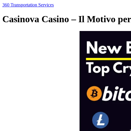
Skip
360 Transportation Services
to
content
Casinova Casino – Il Motivo per