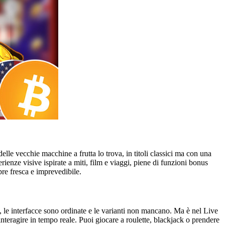
lle vecchie macchine a frutta lo trova, in titoli classici ma con una
ienze visive ispirate a miti, film e viaggi, piene di funzioni bonus
e fresca e imprevedibile.
ti, le interfacce sono ordinate e le varianti non mancano. Ma è nel Live
interagire in tempo reale. Puoi giocare a roulette, blackjack o prendere