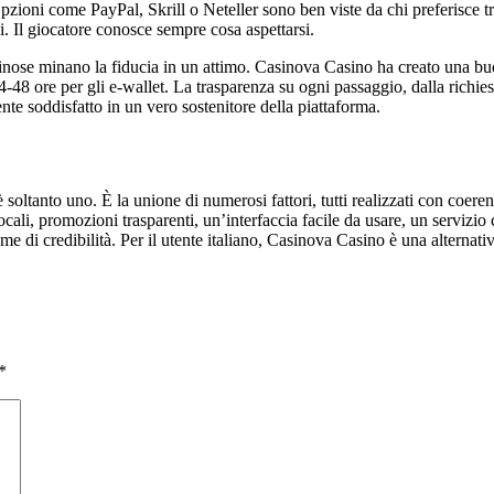
. Opzioni come PayPal, Skrill o Neteller sono ben viste da chi preferisce 
vi. Il giocatore conosce sempre cosa aspettarsi.
hinose minano la fiducia in un attimo. Casinova Casino ha creato una buo
24-48 ore per gli e-wallet. La trasparenza su ogni passaggio, dalla richie
nte soddisfatto in un vero sostenitore della piattaforma.
soltanto uno. È la unione di numerosi fattori, tutti realizzati con coere
ocali, promozioni trasparenti, un’interfaccia facile da usare, un serviz
me di credibilità. Per il utente italiano, Casinova Casino è una alterna
*