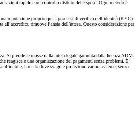
transazioni rapide e un controllo distinto delle spese. Ogni metodo è
na reputazione proprio qui. I processi di verifica dell’identità (KYC)
sta all’accredito, rimuove l’ansia dell’attesa. Questo considerazione per
nza. Si prende le mosse dalla tutela legale garantita dalla licenza ADM.
io che reagisce e una organizzazione dei pagamenti senza problemi. È
tiva affidabile. Un sito dove svago e protezione vanno assieme, senza