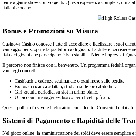
parte a game show coinvolgenti. Questa esperienza completa, unita al co
italiani cercano.
Bonus e Promozioni su Misura
Casinova Casino conosce l’arte di accogliere e fidelizzare i suoi clien
vantaggio per scoprire la piattaforma di gioco. La differenza risiede ne
lista dei giochi che partecipano è ben stabilita. Niente imprevisti. Quest
Il percorso non finisce con il benvenuto. Un programma fedeltà organizz
vantaggi concreti:
Cashback a cadenza settimanale o ogni mese sulle perdite.
Bonus di ricarica adattati, studiati sulle loro abitudini.
Giri gratuiti periodici su slot in primo piano.
Un account manager esclusivo per i livelli più alti.
Questa politica fa vivere il giocatore considerato. Converte la piattaf
Sistemi di Pagamento e Rapidità delle Tra
Nel gioco online, la amministrazione dei soldi deve essere semplice e 