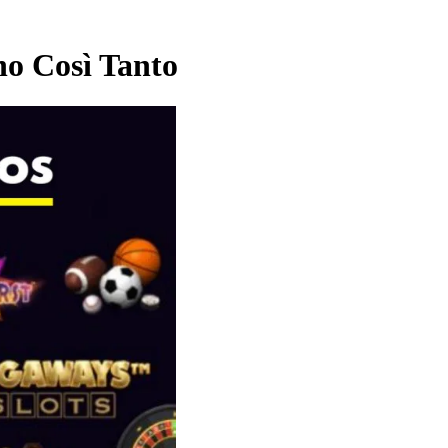
no Così Tanto