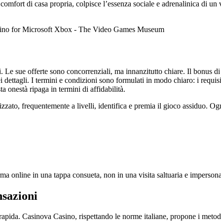
mfort di casa propria, colpisce l’essenza sociale e adrenalinica di un v
ti. Le sue offerte sono concorrenziali, ma innanzitutto chiare. Il bonus 
i dettagli. I termini e condizioni sono formulati in modo chiaro: i requi
a onestà ripaga in termini di affidabilità.
ato, frequentemente a livelli, identifica e premia il gioco assiduo. Ogni
orma online in una tappa consueta, non in una visita saltuaria e impersona
nsazioni
rapida. Casinova Casino, rispettando le norme italiane, propone i metodi