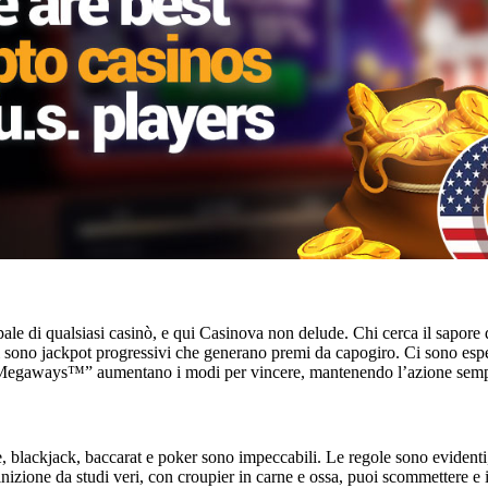
ale di qualsiasi casinò, e qui Casinova non delude. Chi cerca il sapore de
i sono jackpot progressivi che generano premi da capogiro. Ci sono esper
e “Megaways™” aumentano i modi per vincere, mantenendo l’azione sempr
ulette, blackjack, baccarat e poker sono impeccabili. Le regole sono eviden
inizione da studi veri, con croupier in carne e ossa, puoi scommettere e 