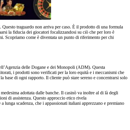
. Questo traguardo non arriva per caso. È il prodotto di una formula
rsi la fiducia dei giocatori focalizzandosi su ciò che per loro è
mi. Scopriamo come è diventata un punto di riferimento per chi
 dell’Agenzia delle Dogane e dei Monopoli (ADM). Questa
orati, i prodotti sono verificati per la loro equità e i meccanismi che
la base di ogni rapporto. Il cliente può stare sereno e concentrarsi solo
medesima adottata dalle banche. Il casinò va inoltre al di là degli
ioni di assistenza. Questo approccio etico rivela
 a lunga scadenza, che i appassionati italiani apprezzano e premiano