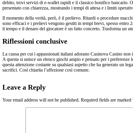
debito, trovi servizi di e-wallet rapidi e il classico bonifico bancario
presentato con chiarezza, mostrando i tempi di attesa e i limiti operati
Il momento della verità, però, è il prelievo. Ritardi o procedure macc
sono efficaci e i prelievi vengono gestiti in tempi brevi, spesso entro 
il tempo e il denaro del giocatore è un fatto concreto. Trasforma un ute
Riflessioni conclusive
La causa per cui i appassionati italiani adorano Casinova Casino non è 
A questa si unisce un elenco giochi ampio e pensato per i preferenze l
questa attenzione costante su qualsiasi aspetto che ha generato un lega
sacrifici. Così chiarita l’affezione così comune.
Leave a Reply
Your email address will not be published.
Required fields are marked