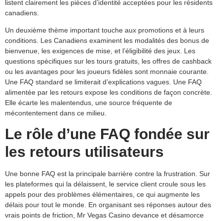
listent clairement les pièces d’identité acceptées pour les résidents
canadiens.
Un deuxième thème important touche aux promotions et à leurs
conditions. Les Canadiens examinent les modalités des bonus de
bienvenue, les exigences de mise, et l’éligibilité des jeux. Les
questions spécifiques sur les tours gratuits, les offres de cashback
ou les avantages pour les joueurs fidèles sont monnaie courante.
Une FAQ standard se limiterait d’explications vagues. Une FAQ
alimentée par les retours expose les conditions de façon concrète.
Elle écarte les malentendus, une source fréquente de
mécontentement dans ce milieu.
Le rôle d’une FAQ fondée sur
les retours utilisateurs
Une bonne FAQ est la principale barrière contre la frustration. Sur
les plateformes qui la délaissent, le service client croule sous les
appels pour des problèmes élémentaires, ce qui augmente les
délais pour tout le monde. En organisant ses réponses autour des
vrais points de friction, Mr Vegas Casino devance et désamorce