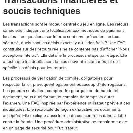
Transactions financières et
soucis techniques
Les transactions sont le moteur central du jeu en ligne. Les retours
canadiens indiquent une focalisation aux méthodes de paiement
locales. Les questions sur Interac sont omniprésentes : est-ce
sécurisé, quels sont les délais exacts, y a-t-il des frais ? Une FAQ
construite sur des retours réels ne se contente pas d’afficher “Nous
acceptons Interac”. Elle détaille le processus étape par étape. Elle
atteste que les dépôts sont le plus souvent instantanés, et elle
spécifie les délais pour les retraits.
Les processus de vérification de compte, obligatoires pour
respecter la loi, provoquent également beaucoup d’interrogations.
Les joueurs souhaitent comprendre pourquoi on demande tel
document, sous quel format, et combien de temps va durer
l’examen. Une FAQ inspirée par l’expérience utilisateur prévient ces
inquiétudes. Elle récapitule de façon exhaustive les documents
acceptés. Elle explique aussi le rôle de ces contrôles dans la lutte
contre la fraude. Une procédure administrative se transforme alors
en un gage de sécurité pour l’utilisateur.