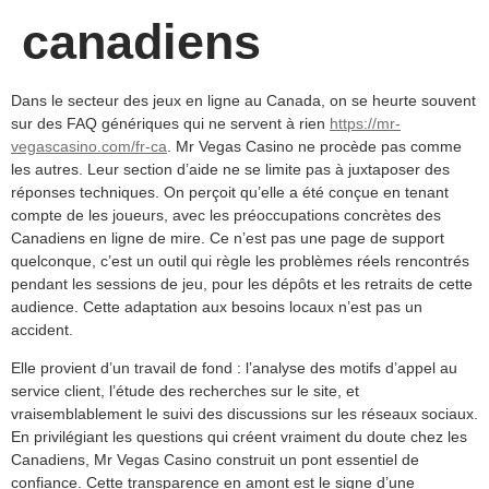
canadiens
Dans le secteur des jeux en ligne au Canada, on se heurte souvent
sur des FAQ génériques qui ne servent à rien
https://mr-
vegascasino.com/fr-ca
. Mr Vegas Casino ne procède pas comme
les autres. Leur section d’aide ne se limite pas à juxtaposer des
réponses techniques. On perçoit qu’elle a été conçue en tenant
compte de les joueurs, avec les préoccupations concrètes des
Canadiens en ligne de mire. Ce n’est pas une page de support
quelconque, c’est un outil qui règle les problèmes réels rencontrés
pendant les sessions de jeu, pour les dépôts et les retraits de cette
audience. Cette adaptation aux besoins locaux n’est pas un
accident.
Elle provient d’un travail de fond : l’analyse des motifs d’appel au
service client, l’étude des recherches sur le site, et
vraisemblablement le suivi des discussions sur les réseaux sociaux.
En privilégiant les questions qui créent vraiment du doute chez les
Canadiens, Mr Vegas Casino construit un pont essentiel de
confiance. Cette transparence en amont est le signe d’une