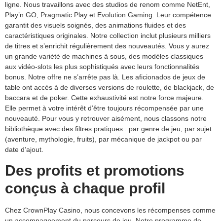
ligne. Nous travaillons avec des studios de renom comme NetEnt,
Play’n GO, Pragmatic Play et Evolution Gaming. Leur compétence
garantit des visuels soignés, des animations fluides et des
caractéristiques originales. Notre collection inclut plusieurs milliers
de titres et s’enrichit régulièrement des nouveautés. Vous y aurez
un grande variété de machines à sous, des modèles classiques
aux vidéo-slots les plus sophistiqués avec leurs fonctionnalités
bonus. Notre offre ne s’arrête pas là. Les aficionados de jeux de
table ont accès à de diverses versions de roulette, de blackjack, de
baccara et de poker. Cette exhaustivité est notre force majeure.
Elle permet à votre intérêt d’être toujours récompensée par une
nouveauté. Pour vous y retrouver aisément, nous classons notre
bibliothèque avec des filtres pratiques : par genre de jeu, par sujet
(aventure, mythologie, fruits), par mécanique de jackpot ou par
date d’ajout.
Des profits et promotions
conçus à chaque profil
Chez CrownPlay Casino, nous concevons les récompenses comme
un accompagnement du parcours de jeu. Notre programme de