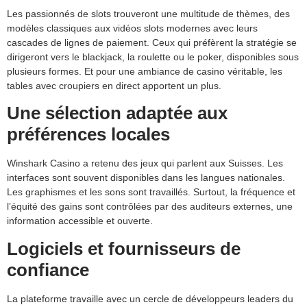
Les passionnés de slots trouveront une multitude de thèmes, des
modèles classiques aux vidéos slots modernes avec leurs
cascades de lignes de paiement. Ceux qui préfèrent la stratégie se
dirigeront vers le blackjack, la roulette ou le poker, disponibles sous
plusieurs formes. Et pour une ambiance de casino véritable, les
tables avec croupiers en direct apportent un plus.
Une sélection adaptée aux
préférences locales
Winshark Casino a retenu des jeux qui parlent aux Suisses. Les
interfaces sont souvent disponibles dans les langues nationales.
Les graphismes et les sons sont travaillés. Surtout, la fréquence et
l’équité des gains sont contrôlées par des auditeurs externes, une
information accessible et ouverte.
Logiciels et fournisseurs de
confiance
La plateforme travaille avec un cercle de développeurs leaders du