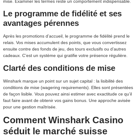
mise. Examiner les termes reste un comportement indispensable.
Le programme de fidélité et ses
avantages pérennes
Après les promotions d’accueil, le programme de fidélité prend le
relais. Vos mises accumulent des points, que vous convertissez
ensuite contre des fonds de jeu, des tours exclusifs ou d’autres
cadeaux. C’est un système qui gratifie votre présence régulière.
Clarté des conditions de mise
Winshark marque un point sur un sujet capital : la lisibilité des
conditions de mise (wagering requirements). Elles sont présentées
de façon lisible. Vous pouvez ainsi estimer avec exactitude ce qu’il
faut faire avant de obtenir vos gains bonus. Une approche avisée
pour une gestion maîtrisée.
Comment Winshark Casino
séduit le marché suisse