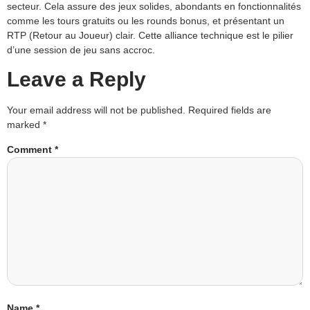
secteur. Cela assure des jeux solides, abondants en fonctionnalités
comme les tours gratuits ou les rounds bonus, et présentant un
RTP (Retour au Joueur) clair. Cette alliance technique est le pilier
d’une session de jeu sans accroc.
Leave a Reply
Your email address will not be published.
Required fields are
marked
*
Comment
*
Name
*