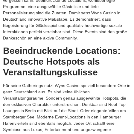
vergessen kann. Beeindruckende Locations, wohlüberlegte
Programme, eine ausgewählte Gästeliste und tiefe
Personalisierung sind die Zutaten. Damit setzt Wyns Casino in
Deutschland innovative Maßstäbe. Es demonstriert, dass
Begeisterung für Glücksspiel und qualitativ hochwertige soziale
Interaktionen perfekt vereinbar sind. Diese Events sind das große
Dankeschön an eine aktive Community.
Beeindruckende Locations:
Deutsche Hotspots als
Veranstaltungskulisse
Für seine Gatherings nutzt Wyns Casino speziell besondere Orte in
ganz Deutschland aus. Es sind keine üblichen
Veranstaltungsräume. Sondern genau ausgewählte Hotspots, die
den exklusiven Charakter unterstreichen. Denkbar sind Roof-Top-
Lounges in Berlin mit Blick auf die Stadt. Oder elegante Villen am
Starnberger See. Moderne Event-Locations in den Hamburger
Hafenvierteln sind ebenfalls möglich. Jeder Ort schafft eine
Symbiose aus Luxus, Entertainment und ungezwungener