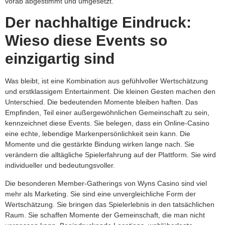
vorab abgestimmt und umgesetzt.
Der nachhaltige Eindruck:
Wieso diese Events so
einzigartig sind
Was bleibt, ist eine Kombination aus gefühlvoller Wertschätzung
und erstklassigem Entertainment. Die kleinen Gesten machen den
Unterschied. Die bedeutenden Momente bleiben haften. Das
Empfinden, Teil einer außergewöhnlichen Gemeinschaft zu sein,
kennzeichnet diese Events. Sie belegen, dass ein Online-Casino
eine echte, lebendige Markenpersönlichkeit sein kann. Die
Momente und die gestärkte Bindung wirken lange nach. Sie
verändern die alltägliche Spielerfahrung auf der Plattform. Sie wird
individueller und bedeutungsvoller.
Die besonderen Member-Gatherings von Wyns Casino sind viel
mehr als Marketing. Sie sind eine unvergleichliche Form der
Wertschätzung. Sie bringen das Spielerlebnis in den tatsächlichen
Raum. Sie schaffen Momente der Gemeinschaft, die man nicht