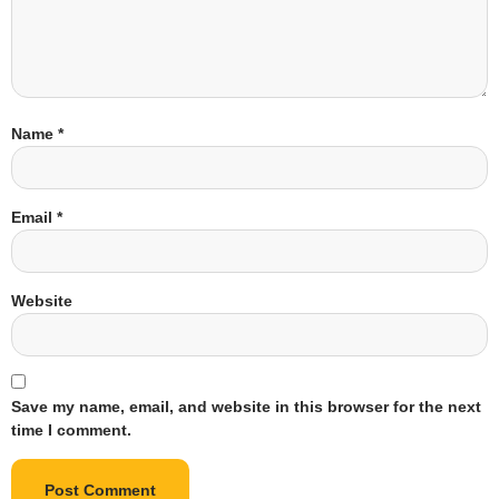
Name
*
Email
*
Website
Save my name, email, and website in this browser for the next
time I comment.