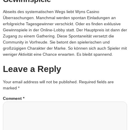
Abseits des systematischen Wegs liebt Wyns Casino
Überraschungen. Manchmal werden spontan Einladungen an
erfolgreiche Tagesgewinner verschickt. Oder es finden exklusive
Gewinnspiele in der Online-Lobby statt. Der Hauptpreis ist dann der
Zugang zu einem Gathering. Diese Spontaneität versetzt die
Community in Vorfreude. Sie betont den spielerischen und
großzügigen Charakter der Marke. So können sich auch Spieler mit
weniger Aktivität eine Chance erwarten. Es bleibt spannend.
Leave a Reply
Your email address will not be published.
Required fields are
marked
*
Comment
*