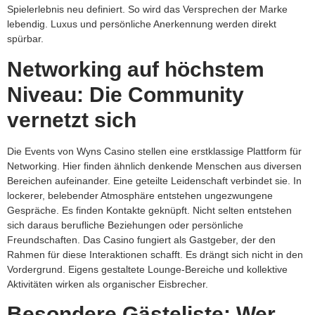
Spielerlebnis neu definiert. So wird das Versprechen der Marke
lebendig. Luxus und persönliche Anerkennung werden direkt
spürbar.
Networking auf höchstem
Niveau: Die Community
vernetzt sich
Die Events von Wyns Casino stellen eine erstklassige Plattform für
Networking. Hier finden ähnlich denkende Menschen aus diversen
Bereichen aufeinander. Eine geteilte Leidenschaft verbindet sie. In
lockerer, belebender Atmosphäre entstehen ungezwungene
Gespräche. Es finden Kontakte geknüpft. Nicht selten entstehen
sich daraus berufliche Beziehungen oder persönliche
Freundschaften. Das Casino fungiert als Gastgeber, der den
Rahmen für diese Interaktionen schafft. Es drängt sich nicht in den
Vordergrund. Eigens gestaltete Lounge-Bereiche und kollektive
Aktivitäten wirken als organischer Eisbrecher.
Besondere Gästeliste: Wer