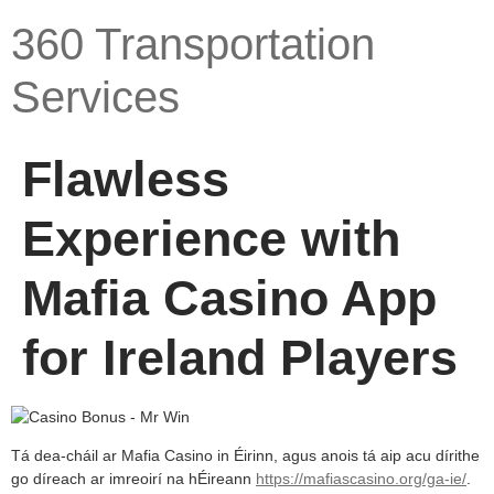
360 Transportation
Services
Flawless
Experience with
Mafia Casino App
for Ireland Players
Tá dea-cháil ar Mafia Casino in Éirinn, agus anois tá aip acu dírithe
go díreach ar imreoirí na hÉireann
https://mafiascasino.org/ga-ie/
.