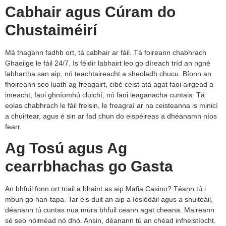
Cabhair agus Cúram do
Chustaiméirí
Má thagann fadhb ort, tá cabhair ar fáil. Tá foireann chabhrach
Ghaeilge le fáil 24/7. Is féidir labhairt leo go díreach tríd an ngné
labhartha san aip, nó teachtaireacht a sheoladh chucu. Bíonn an
fhoireann seo luath ag freagairt, cibé ceist atá agat faoi airgead a
imeacht, faoi ghníomhú cluichí, nó faoi leaganacha cuntais. Tá
eolas chabhrach le fáil freisin, le freagraí ar na ceisteanna is minicí
a chuirtear, agus é sin ar fad chun do eispéireas a dhéanamh níos
fearr.
Ag Tosú agus Ag
cearrbhachas go Gasta
An bhfuil fonn ort triail a bhaint as aip Mafia Casino? Téann tú i
mbun go han-tapa. Tar éis duit an aip a íoslódáil agus a shuiteáil,
déanann tú cuntas nua mura bhfuil ceann agat cheana. Maireann
sé seo nóiméad nó dhó. Ansin, déanann tú an chéad infheistíocht.