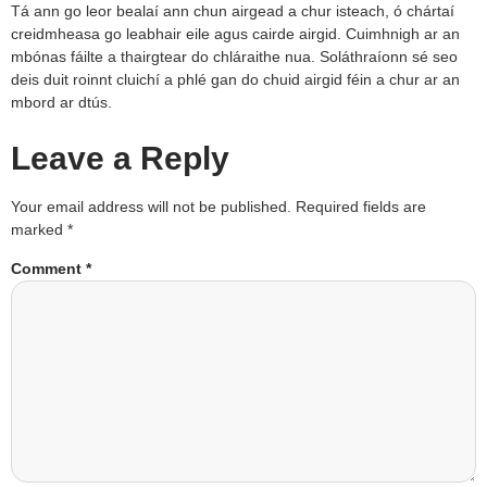
Tá ann go leor bealaí ann chun airgead a chur isteach, ó chártaí
creidmheasa go leabhair eile agus cairde airgid. Cuimhnigh ar an
mbónas fáilte a thairgtear do chláraithe nua. Soláthraíonn sé seo
deis duit roinnt cluichí a phlé gan do chuid airgid féin a chur ar an
mbord ar dtús.
Leave a Reply
Your email address will not be published.
Required fields are
marked
*
Comment
*