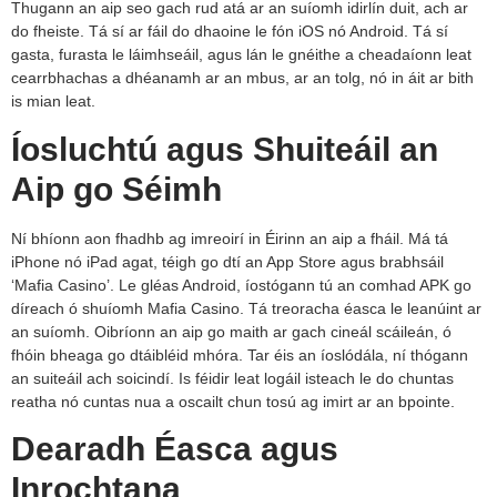
Thugann an aip seo gach rud atá ar an suíomh idirlín duit, ach ar
do fheiste. Tá sí ar fáil do dhaoine le fón iOS nó Android. Tá sí
gasta, furasta le láimhseáil, agus lán le gnéithe a cheadaíonn leat
cearrbhachas a dhéanamh ar an mbus, ar an tolg, nó in áit ar bith
is mian leat.
Íosluchtú agus Shuiteáil an
Aip go Séimh
Ní bhíonn aon fhadhb ag imreoirí in Éirinn an aip a fháil. Má tá
iPhone nó iPad agat, téigh go dtí an App Store agus brabhsáil
‘Mafia Casino’. Le gléas Android, íostógann tú an comhad APK go
díreach ó shuíomh Mafia Casino. Tá treoracha éasca le leanúint ar
an suíomh. Oibríonn an aip go maith ar gach cineál scáileán, ó
fhóin bheaga go dtáibléid mhóra. Tar éis an íoslódála, ní thógann
an suiteáil ach soicindí. Is féidir leat logáil isteach le do chuntas
reatha nó cuntas nua a oscailt chun tosú ag imirt ar an bpointe.
Dearadh Éasca agus
Inrochtana