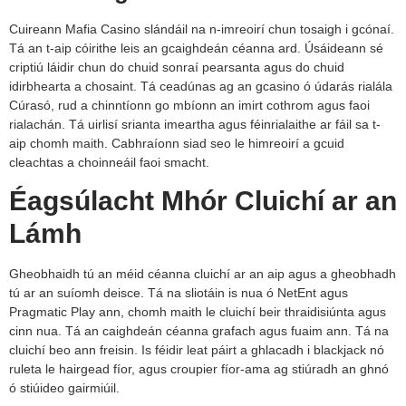
Cuireann Mafia Casino slándáil na n-imreoirí chun tosaigh i gcónaí.
Tá an t-aip cóirithe leis an gcaighdeán céanna ard. Úsáideann sé
criptiú láidir chun do chuid sonraí pearsanta agus do chuid
idirbhearta a chosaint. Tá ceadúnas ag an gcasino ó údarás rialála
Cúrasó, rud a chinntíonn go mbíonn an imirt cothrom agus faoi
rialachán. Tá uirlisí srianta imeartha agus féinrialaithe ar fáil sa t-
aip chomh maith. Cabhraíonn siad seo le himreoirí a gcuid
cleachtas a choinneáil faoi smacht.
Éagsúlacht Mhór Cluichí ar an
Lámh
Gheobhaidh tú an méid céanna cluichí ar an aip agus a gheobhadh
tú ar an suíomh deisce. Tá na sliotáin is nua ó NetEnt agus
Pragmatic Play ann, chomh maith le cluichí beir thraidisiúnta agus
cinn nua. Tá an caighdeán céanna grafach agus fuaim ann. Tá na
cluichí beo ann freisin. Is féidir leat páirt a ghlacadh i blackjack nó
ruleta le hairgead fíor, agus croupier fíor-ama ag stiúradh an ghnó
ó stiúideo gairmiúil.