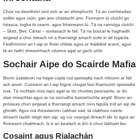
Chuir na dearthóirí aird mór ar an shimplíocht. Tá an comhéadan
soiléir agus ciúin, gan aon chastacht ann. Fionnann tú cluichí go
héasca, togha tú ceann, agus bhaineann tú. Tá na rannóga cluichí
– Slots, Beir, Cártaí – suntasach le fáil. Tá na boscaí le haghaidh
airgead a chur isteach nó a tharraingt amach suite in áit logánta.
Feidhmíonn an t-aip ar fhóin chliste agus ar tháibléid araon, agus
tá an taithí sheasmhach céanna agat ar gach uirlis.
Sochair Aipe do Scairde Mafia
Bíonn úsáideoirí na haipe cúpla rud speisialta nach mbíonn ar fáil
ach ansin. Cuireann an t-aip fógraí chugat faoi thairiscintí speisialta
nua. Tá rochtain níos tapú agat ar do chuntas pearsanta, ar do
stair imeachtaí agus ar na socruithe bainistíochta airgid. Bíonn an
próiseas chun airgead a tharraingt amach níos tapúla tríd an aip de
ghnáth. Agus má theastaíonn cabhair uait, tá clabhsúr cainte
díreach taobh istigh den aip, ag cur ceangal díreach idir tú agus an
fhoireann chabhrach. Is é an bealach is dírí é chun labhairt leo.
Cosaint agus Rialachán