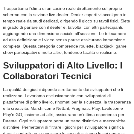
Trasportiamo l’clima di un casino reale direttamente sul proprio
schermo con la sezione live dealer. Dealer esperti vi accolgono in
tempo reale da studi dedicati, dirigendo il gioco su tavoli fisici. Siete
in grado di parlare con il dealer e, talvolta, con altri partecipanti,
aggiungendo una dimensione sociale all’sessione. Le telecamere
ad alta definizione e i video senza pause assicurano immersione
completa. Questa categoria comprende roulette, blackjack, game
show partecipativi e molto altro, fondendo facilità e realismo.
Sviluppatori di Alto Livello: I
Collaboratori Tecnici
La qualità dei giochi dipende strettamente dai sviluppatori che li
realizzano. Lavoriamo esclusivamente con sviluppatori di
piattaforme di primo livello, rinomati per la sicurezza, la trasparenza
e la creatività. Marchi come NetEnt, Pragmatic Play, Evolution e
Play’n GO, insieme ad altri, assicurano un’ottima esperienza per
l’utente. Ogni sviluppatore porta un tratto distintivo e meccaniche
distintive. Permettervi di filtrare i giochi per sviluppatore significa
darvi il controllo per conoscere le case di sviluppo le cui opere vi