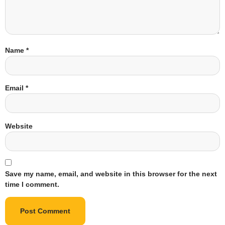
Name
*
Email
*
Website
Save my name, email, and website in this browser for the next
time I comment.