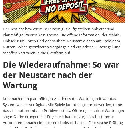
Der Test hat bewiesen: Bei einem gut aufgestellten Anbieter sind
planmäßige Pausen kein Thema. Die offene Information, der stabile
Einblick zum Konto und der saubere Neustart dienen am Ende dem
Nutzer. Solche geordneten Vorgänge sind ein echtes Gütesiegel und
schaffen Vertrauen in die Plattform auf.
Die Wiederaufnahme: So war
der Neustart nach der
Wartung
Kurz nach dem planmäßigen Abschluss der Wartungszeit war das
System wieder verfügbar. Alle Spiele konnten gestartet werden, ohne
dass ich auf technische Probleme stieß. Oft bringen solche Wartungen
sogar Optimierungen zur Folge. Mir kam es vor, dass bestimmte
Automaten danach eine bessere Ladezeit hatten. Eine rasche Prüfung