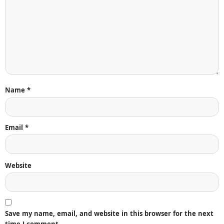
Name
*
Email
*
Website
Save my name, email, and website in this browser for the next