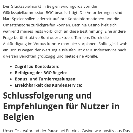
Der Glücksspielmarkt in Belgien wird rigoros von der
Glücksspielkommission BGC beaufsichtigt. Die Anforderungen sind
klar: Spieler sollen jederzeit auf ihre Kontoinformationen und die
Umsatzhistorie zurückgreifen können. Betninja Casino hielt sich
während meines Tests vorbildlich an diese Bestimmung. Eine andere
Frage berührt aktive Boni oder aktuelle Turniere. Durch die
Ankündigung im Voraus konnte man hier vorplanen. Sollte gleichwohl
ein Bonus wegen der Wartung auslaufen, ist der Kundenservice nach
diversen Berichten großzügig und bietet eine Abhilfe.
Zugriff zu Kontodaten:
Befolgung der BGC-Regeln:
Bonus- und Turnierregelungen:
Erreichbarkeit des Kundenservice:
Schlussfolgerung und
Empfehlungen für Nutzer in
Belgien
Unser Test während der Pause bei Betninja Casino war positiv aus Das