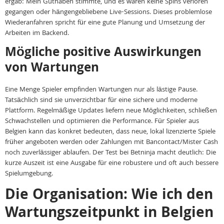
ergab: Mein Guthaben stimmte, und es waren keine Spins verloren
gegangen oder hängengebliebene Live-Sessions. Dieses problemlose
Wiederanfahren spricht für eine gute Planung und Umsetzung der
Arbeiten im Backend.
Mögliche positive Auswirkungen
von Wartungen
Eine Menge Spieler empfinden Wartungen nur als lästige Pause.
Tatsächlich sind sie unverzichtbar für eine sichere und moderne
Plattform. Regelmäßige Updates liefern neue Möglichkeiten, schließen
Schwachstellen und optimieren die Performance. Für Spieler aus
Belgien kann das konkret bedeuten, dass neue, lokal lizenzierte Spiele
früher angeboten werden oder Zahlungen mit Bancontact/Mister Cash
noch zuverlässiger ablaufen. Der Test bei Betninja macht deutlich: Die
kurze Auszeit ist eine Ausgabe für eine robustere und oft auch bessere
Spielumgebung.
Die Organisation: Wie ich den
Wartungszeitpunkt in Belgien