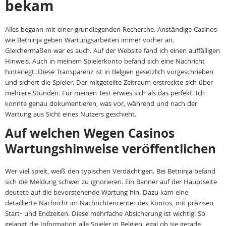
bekam
Alles begann mit einer grundlegenden Recherche. Anständige Casinos
wie Betninja geben Wartungsarbeiten immer vorher an.
Gleichermaßen war es auch. Auf der Website fand ich einen auffälligen
Hinweis. Auch in meinem Spielerkonto befand sich eine Nachricht
hinterlegt. Diese Transparenz ist in Belgien gesetzlich vorgeschrieben
und sichert die Spieler. Der mitgeteilte Zeitraum erstreckte sich über
mehrere Stunden. Für meinen Test erwies sich als das perfekt. Ich
konnte genau dokumentieren, was vor, während und nach der
Wartung aus Sicht eines Nutzers geschieht.
Auf welchen Wegen Casinos
Wartungshinweise veröffentlichen
Wer viel spielt, weiß den typischen Verdächtigen. Bei Betninja befand
sich die Meldung schwer zu ignorieren. Ein Banner auf der Hauptseite
deutete auf die bevorstehende Wartung hin. Dazu kam eine
detaillierte Nachricht im Nachrichtencenter des Kontos, mit präzisen
Start- und Endzeiten. Diese mehrfache Absicherung ist wichtig. So
gelangt die Information alle Spieler in Belgien, egal ob sie gerade